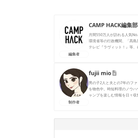
CAMP HACK編集部
月間550万人が訪れる人気No
環境省等の行政機関、「髙島屋」
テレビ『ラヴィット！』等、
編集者
CAMP HACK編集部のプ
fujii mio
男の子2人と夫との7年のフ
を物色中。時短料理のノウハ
ャンプを楽しむ情報を日々収
制作者
fujii mioのプロフィール