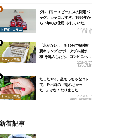
グレゴリー × ビームスの限定バ
ッグ、カッコよすぎ。1990年か
ら“3年のみ使用”されていた、紫
タグが復活
2026/08/06
NEWS・コラム
松尾 慧
「氷がない…」を10分で解決!?
夏キャンプに“ポータブル製氷
機”を導入したら、コンビニへ走
キャンプ用品
る必要がなくなった
2026/08/07
RYUCAMP
たった12g。超ちっちゃなコレ
で、外出時の「割れちゃっ
た…」がなくなりました
2026/08/07
キャンプ用品
Yuhei Tokimatsu
新着記事