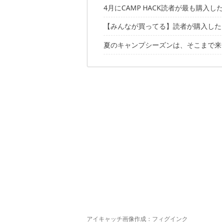
4月にCAMP HACK読者が最も購入
【みんなが買ってる】読者が購入したキ
夏のキャンプシーズンは、そこまで来
10位：トラスコ プロテクターツールケー
9位：グリーンハウス ワンタッチビ
直近三ヶ月の月間ランキングはこちら
8位：シールライン ジップダッフル 
7位：ヒーロークリップ カラビナ型
6位：コールマン ツーリングドーム
5位：ogawa ティエラ リンド
4位：キャプテンスタッグ EVAフォ
3位：スノーピーク ヘキサイーズ1
2位：ユニフレーム ファイアグリル
1位：コールマン アウトドアワゴン
アイキャッチ画像作成：フィグインク