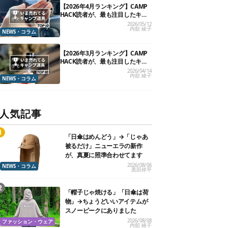
【2026年4月ランキング】CAMP
HACK読者が、最も注目したキャ
ンプ道具TOP10
2026/05/12
内舘 綾子
NEWS・コラム
【2026年3月ランキング】CAMP
HACK読者が、最も注目したキャ
ンプ道具TOP10
2026/04/14
内舘 綾子
NEWS・コラム
人気記事
「日傘はめんどう」→「じゃあ
被るだけ」ニューエラの新作
が、真夏に照準合わせてます
2026/08/06
NEWS・コラム
黒田祥平
「帽子じゃ焼ける」「日傘は荷
物」→ちょうどいいアイテムが
スノーピークにありました
2026/08/08
ファッション・ウェア
内舘 綾子