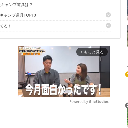
したキャンプ道具は？
ャンプ道具TOP10
てる！
ス XL
ールサーバー
40L
フックバックハンガー
もっと見る
arrow_forward_ios
ームマット
Powered by 
GliaStudios
Mute