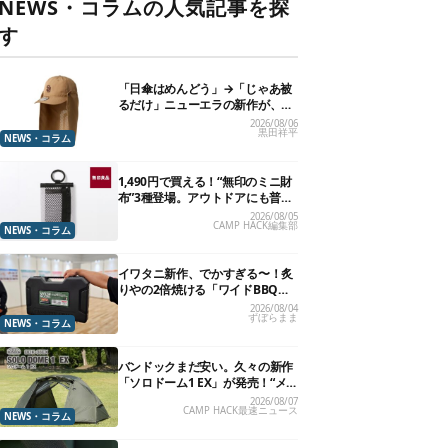
NEWS・コラムの人気記事を探
す
「日傘はめんどう」→「じゃあ被
るだけ」ニューエラの新作が、真
夏に照準合わせてます
2026/08/06
黒田祥平
NEWS・コラム
1,490円で買える！“無印のミニ財
布”3種登場。アウトドアにも普段
使いにもいいかも
2026/08/05
CAMP HACK編集部
NEWS・コラム
イワタニ新作、でかすぎる〜！炙
りやの2倍焼ける「ワイドBBQグ
リル」で“豪快焼肉”できるよ【再
2026/08/04
ずぼらまま
販開始】
NEWS・コラム
バンドックまだ安い。久々の新作
「ソロドーム1 EX」が発売！“メ
ッシュインナー”だけでも使える
2026/08/07
CAMP HACK最速ニュース
よ【防災も◎】
NEWS・コラム