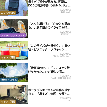
暑すぎて背中が蒸れる…問題に！
DODの電源不要「冷却パッド」を
試したら、夏の移動がラクになっ
2026/08/08
RYUCAMP
た
キャンプ用品
「スッと履ける」「かかとを踏め
る」。脱ぎ履きのイライラが消え
る快適“スニーカーサンダル”6選
2026/08/08
内舘 綾子
ファッション・ウェア
「このサイズが一番使う。」買い
物・ピクニック・ソロキャン
に“ちょうどいい”小型クーラーボ
2026/08/07
KOTA TAKAHASHI
ックス13選
キャンプ用品
「仕事疲れた…」「フジロック行
けなかった…」→“優しい音
楽”と“大きな自然”で治癒。まだ間
2026/08/07
CAMP HACK編集部
に合います。
NEWS・コラム
ポータブルエアコンの進化が凄す
ぎる！「暑すぎて無理」な夏キャ
ンプを激変させる最新5選
2026/08/07
eri
キャンプ用品