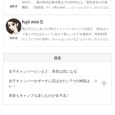
HACK』。累計制作記事本数は10,000本以上。環境省等の行政
編集者
機関、「髙島屋」や「niko and ...」といったクライアントとの
...続きを読む
連携実績多数。また、TBSテレビ『ラヴィット！』等、各メデ
ィアで登壇機会多数の編集部員も所属。
fujii mio
CAMP HACK編集部のプロフィール
男の子2人と夫との7年のファミリーキャンプを経て、現在はマ
マ友との“おばキャン”に向けて新しいギアを物色中。時短料理
制作者
のノウハウや100均・ホームセンターなどコスパの良好なギア
...続きを読む
など、快適＆お得にキャンプを楽しむ情報を日々収集していま
す。
fujii mioのプロフィール
目次
女子キャンパーといえど、美容は気になる
女子キャンパーがポーチに忍ばせたい7つの神器は、コ
レ！
美容もキャンプも楽しむのが女子流！
1. 電源なしでも使えるヘアアイロン
2. 落とすのが楽なファンデーション
3. 洗顔不要のメイクオフシート
4. たった3秒でスキンケアが終わるスプレー