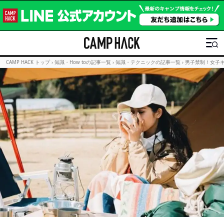
CAMP HACK トップ
›
知識・How toの記事一覧
›
知識・テクニックの記事一覧
›
男子禁制！女子