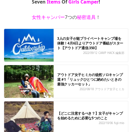
Seven
Items
Of
Girls Camper
!
女性キャンパー
7つの
秘密道具
！
3人の女子が超プライベートキャンプ場を
体験！4月6日よりアウトドア番組がスター
ト【アウトドア通信.350】
2022/09/12
CAMP HACK 編集部
アウトドア女子ヒミカの徒然ソロキャンプ
道＃1「リュックひとつに納めたいときの
最強クッカーセット」
2022/08/18
アウトドア女子ヒミカ
【どこに注意するべき？】女子がキャンプ
を始めるために必要な5つのこと
2022/10/06
fujii mio