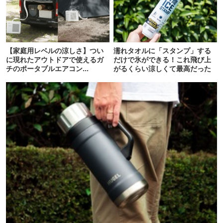
【家庭用レベルの涼しさ】つい
濡れタオルに「スタンプ」する
に現れたアウトドアで使えるガ
だけで氷ができる！これ飛び上
チのポータブルエアコン
がるくらい涼しくて最高だった
「Suzune」最速レビュー