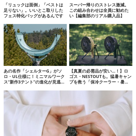
「リュックは面倒」「ベストは
スーパー帰りのストレス激減。
足りない」。いいとこ取りした
この組み合わせは全員に勧めた
フェス特化バッグがあるんです
い【編集部のリアル購入品】
あの名作「シェルターG」がソ
【真夏の必需品が安い…！】ロ
ロ・UL仕様に！ミニマルワーク
ゴス・NESTOUTも。猛暑キャン
ス“新作3テント”の進化が見逃せ
プを救う「保冷クーラー・暑さ
ない
対策ギア」12選