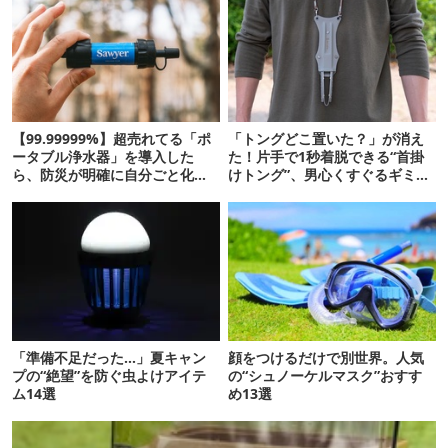
【99.99999%】超売れてる「ポ
「トングどこ置いた？」が消え
ータブル浄水器」を導入した
た！片手で1秒着脱できる“首掛
ら、防災が明確に自分ごと化し
けトング”、男心くすぐるギミッ
た
クが最高だった
「準備不足だった…」夏キャン
顔をつけるだけで別世界。人気
プの“絶望”を防ぐ虫よけアイテ
の“シュノーケルマスク”おすす
ム14選
め13選