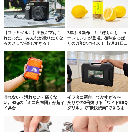
【ファミグルに】主役ギアはこ
3年ぶり新作…！「ほりにしニュ
れだった。“みんなが撮りたくな
ーレモン」が登場。後味さっぱ
るカメラ”が楽しすぎる！
りの万能スパイス！【8月21日発
売】
濡れない・汚れない・痛くな
イワタニ新作、でかすぎる〜！
い。48gの「ミニ座布団」が超イ
炙りやの2倍焼ける「ワイドBBQ
イ具合
グリル」で“豪快焼肉”できるよ
【再販開始】