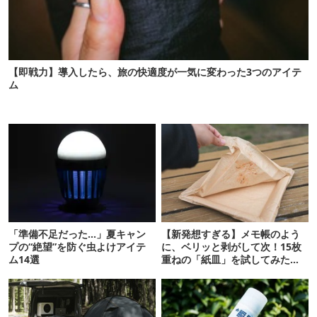
【即戦力】導入したら、旅の快適度が一気に変わった3つのアイテ
ム
「準備不足だった…」夏キャン
【新発想すぎる】メモ帳のよう
プの“絶望”を防ぐ虫よけアイテ
に、ベリッと剥がして次！15枚
ム14選
重ねの「紙皿」を試してみた
ら…