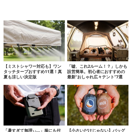
【ミストシャワー対応も】ワン
「嘘、これ2ルーム！？」しかも
タッチタープおすすめ11選！真
設営簡単。初心者におすすめの
夏も涼しい決定版
最新“おしゃれ広々テント”7選
「暑すぎて無理ぃ…」服にも付
【小さいだけじゃない】バッグ