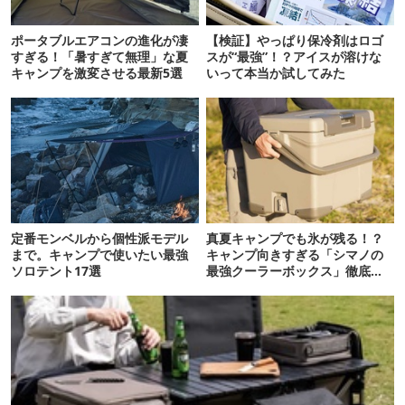
ポータブルエアコンの進化が凄
【検証】やっぱり保冷剤はロゴ
すぎる！「暑すぎて無理」な夏
スが“最強”！？アイスが溶けな
キャンプを激変させる最新5選
いって本当か試してみた
定番モンベルから個性派モデル
真夏キャンプでも氷が残る！？
まで。キャンプで使いたい最強
キャンプ向きすぎる「シマノの
ソロテント17選
最強クーラーボックス」徹底解
剖