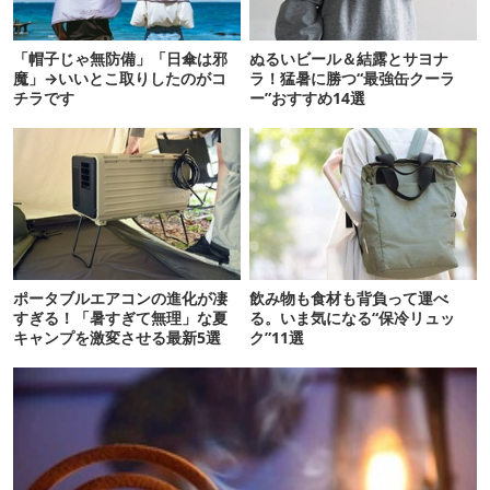
「帽子じゃ無防備」「日傘は邪
ぬるいビール＆結露とサヨナ
魔」→いいとこ取りしたのがコ
ラ！猛暑に勝つ“最強缶クーラ
チラです
ー”おすすめ14選
ポータブルエアコンの進化が凄
飲み物も食材も背負って運べ
すぎる！「暑すぎて無理」な夏
る。いま気になる“保冷リュッ
キャンプを激変させる最新5選
ク”11選