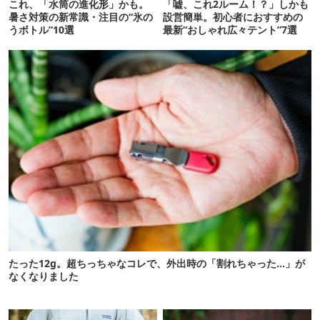
これ、「水筒の進化形」かも。
「嘘、これ2ルーム！？」しかも
暑さ対策の新常識・注目の“氷の
設営簡単。初心者におすすめの
うボトル”10選
最新“おしゃれ広々テント”7選
たった12g。超ちっちゃなコレで、外出時の「割れちゃった…」が
なくなりました