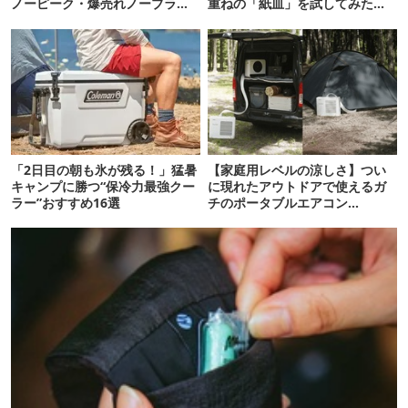
ノーピーク・爆売れノーブラン
重ねの「紙皿」を試してみた
ド品を比べてみた
ら…
「2日目の朝も氷が残る！」猛暑
【家庭用レベルの涼しさ】つい
キャンプに勝つ“保冷力最強クー
に現れたアウトドアで使えるガ
ラー”おすすめ16選
チのポータブルエアコン
「Suzune」最速レビュー