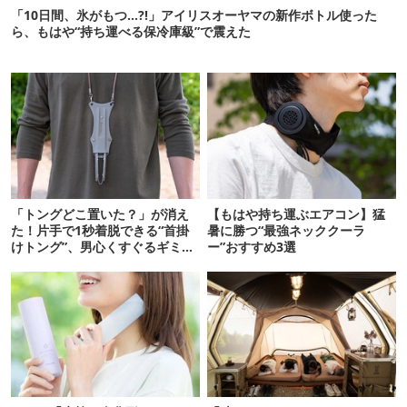
「10日間、氷がもつ…?!」アイリスオーヤマの新作ボトル使った
ら、もはや“持ち運べる保冷庫級”で震えた
「トングどこ置いた？」が消え
【もはや持ち運ぶエアコン】猛
た！片手で1秒着脱できる“首掛
暑に勝つ“最強ネッククーラ
けトング”、男心くすぐるギミッ
ー”おすすめ3選
クが最高だった