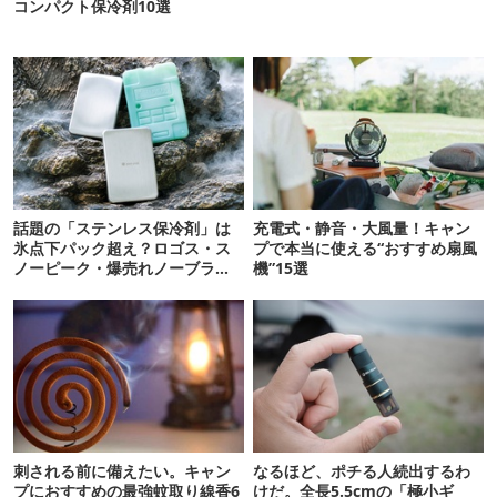
コンパクト保冷剤10選
話題の「ステンレス保冷剤」は
充電式・静音・大風量！キャン
氷点下パック超え？ロゴス・ス
プで本当に使える“おすすめ扇風
ノーピーク・爆売れノーブラン
機”15選
ド品を比べてみた
刺される前に備えたい。キャン
なるほど、ポチる人続出するわ
プにおすすめの最強蚊取り線香6
けだ。全長5.5cmの「極小ギ