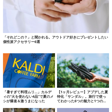
「それどこの？」と聞かれる。アウトドア好きにプレゼントしたい
個性派アクセサリー6選
「暑すぎて料理ムリ…」カルデ
【1ヶ月レビュー】アプデした夏
ィの“火を使わない4品”で夏のメ
特化「サンダル」。旅行で使っ
シが爆速＆激うまになった
てわかった6つの魅力と1つの注
意点