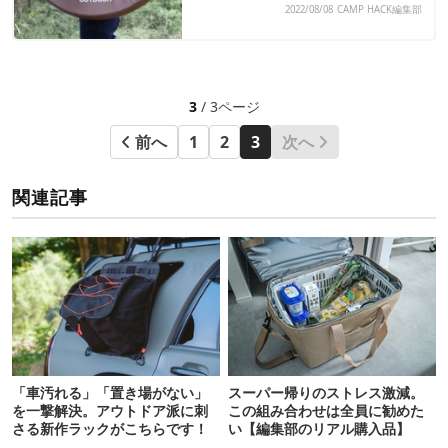
2022/08/08
CAMP HACK編集部
3
/ 3ページ
前へ
1
2
3
次へ
関連記事
「車汚れる」「置き場がない」
スーパー帰りのストレス激減。
を一撃解決。アウトドア派に刺
この組み合わせは全員に勧めた
さる新作ラックがこちらです！
い【編集部のリアル購入品】