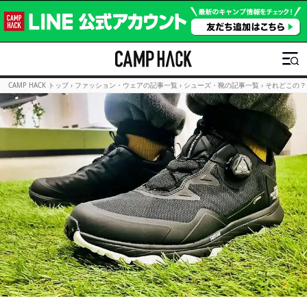
CAMP HACK トップ
›
ファッション・ウェアの記事一覧
›
シューズ・靴の記事一覧
›
それどこの？