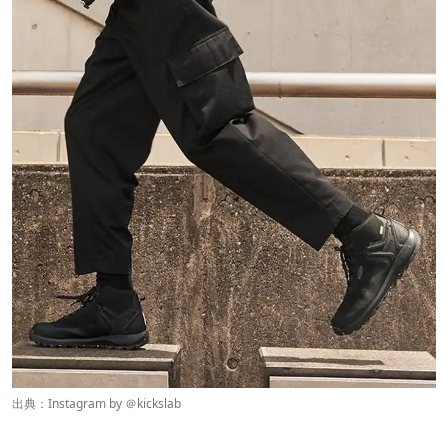
出典：Instagram by ＠
kickslab