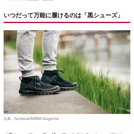
キーン「CITIZEN EVO MID WP」
ザ・ノース・フェイス「ウルトラファストパック III BOA GORE-
いつだって万能に履けるのは「黒シューズ」
TEX」
テバ「Arrowood Evo Mesh」
出典：
facebook/MRRM Magazine