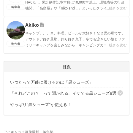
HACK』。累計制作記事本数は10,000本以上。環境省等の行政
編集者
機関、「髙島屋」や「niko and ...」といったクライアントとの
...続きを読む
連携実績多数。また、TBSテレビ『ラヴィット！』等、各メデ
ィアで登壇機会多数の編集部員も所属。
Akiko
CAMP HACK編集部のプロフィール
キャンプ、川、車、料理、ビールが大好き！な２児の母です。
アウトドア好き旦那、釣り好き息子、冬でも泳ぎたい娘とファ
制作者
ミリーキャンプを楽しみながら、キャンピングカー購入を計画
...続きを読む
中！
Akikoのプロフィール
目次
いつだって万能に履けるのは「黒シューズ」
「それどこの？」って聞かれる、イケてる黒シューズ8選
やっぱり”黒シューズ”が使える！
ホカ オネオネ「BONDI6」
ブランドストーン「#1611 LOW-CUT」
ダナー「DANNER FIELD BLACK」
アディダス「TERREX FAST GORE-TEX SURROUND」
アシックス「GEL-KAYANO 5 OG」
アイキャッチ画像撮影：編集部