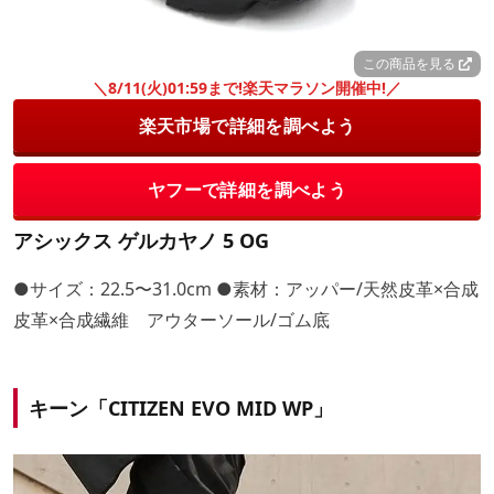
この商品を見る
＼8/11(火)01:59まで!楽天マラソン開催中!／
楽天市場で詳細を調べよう
ヤフーで詳細を調べよう
アシックス ゲルカヤノ 5 OG
●サイズ：22.5〜31.0cm ●素材：アッパー/天然皮革×合成
皮革×合成繊維 アウターソール/ゴム底
キーン「CITIZEN EVO MID WP」