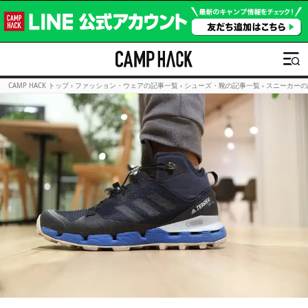
CAMP HACK トップ
›
ファッション・ウェアの記事一覧
›
シューズ・靴の記事一覧
›
スニーカーの