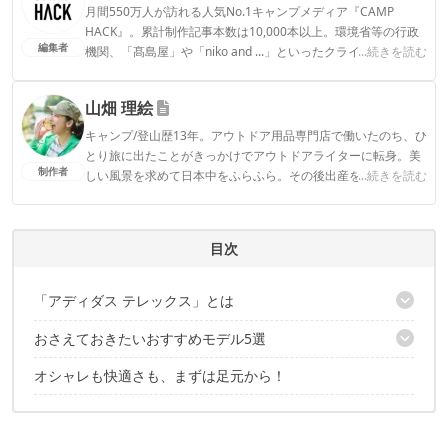
月間550万人が訪れる人気No.1キャンプメディア『CAMP
HACK』。累計制作記事本数は10,000本以上。環境省等の行政
編集者
機関、「髙島屋」や「niko and ...」といったクライアントとの
...続きを読む
連携実績多数。また、TBSテレビ『ラヴィット！』等、各メデ
ィアで登壇機会多数の編集部員も所属。
山畑 理絵
CAMP HACK編集部のプロフィール
キャンプ/登山歴13年。アウトドア用品専門店で働いたのち、ひ
とり旅に出たことがきっかけでアウトドアライターに転身。美
制作者
しい風景を求めて日本中をふらふら。その後出産を機にデュオ
...続きを読む
キャンプからファミキャンに移行。安全で、ストレスフリー
で、おしゃれで…という欲張りな願望を叶えるべく、キャンプ
ギアをアプデ中。1児の母。
目次
山畑 理絵のプロフィール
「アディダス テレックス」とは
おさえておきたいおすすめモデル5選
テレックスのシューズはキャンプ＆普段使いにも使える！
オシャレも快適さも、まずは足元から！
1. ムレない度No.1「TERREX FAST MID GTX-SURROUND」
2. ウェットなコンディションに強い「TERREX AX2R MID GTX」
3. ローカット派の人には「TERREX FAST GTX SURROUND」
4. クッション性に優れた「TERREX TIVID MID WINTER CP」