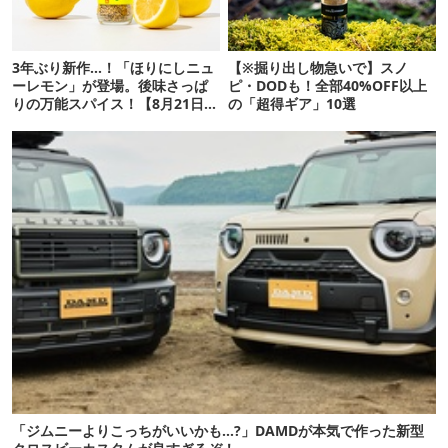
3年ぶり新作…！「ほりにしニュ
【※掘り出し物急いで】スノ
ーレモン」が登場。後味さっぱ
ピ・DODも！全部40%OFF以上
りの万能スパイス！【8月21日発
の「超得ギア」10選
売】
「ジムニーよりこっちがいいかも…?」DAMDが本気で作った新型