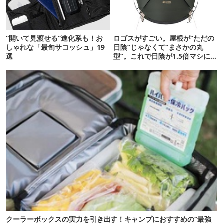
“開いて見渡せる”進化系も！お
ロゴスがすごい。屋根が“ただの
しゃれな「最旬サコッシュ」19
日陰”じゃなくて“まさかの丸
選
型”。これで日陰が1.5倍マシに
なる新作タープです
クーラーボックスの実力を引き出す！キャンプにおすすめの“最強