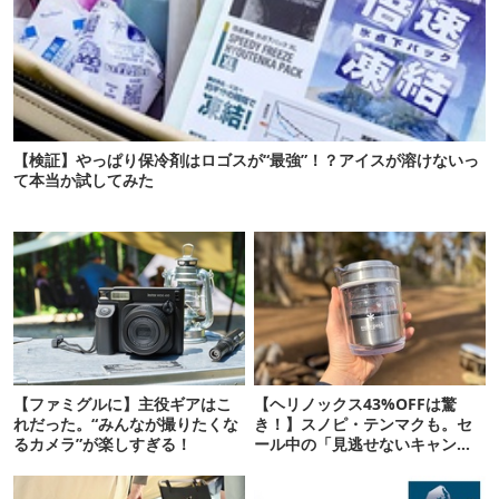
【検証】やっぱり保冷剤はロゴスが“最強”！？アイスが溶けないっ
て本当か試してみた
【ファミグルに】主役ギアはこ
【ヘリノックス43%OFFは驚
れだった。“みんなが撮りたくな
き！】スノピ・テンマクも。セ
るカメラ”が楽しすぎる！
ール中の「見逃せないキャンプ
道具」12選