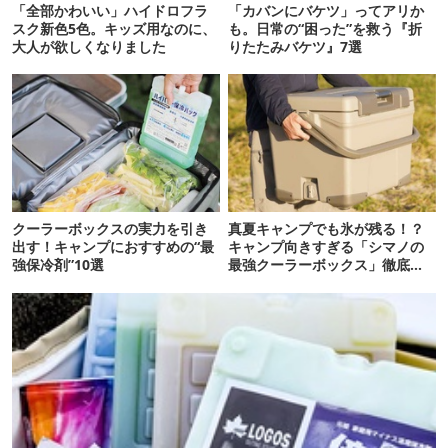
「全部かわいい」ハイドロフラ
「カバンにバケツ」ってアリか
スク新色5色。キッズ用なのに、
も。日常の“困った”を救う『折
大人が欲しくなりました
りたたみバケツ』7選
クーラーボックスの実力を引き
真夏キャンプでも氷が残る！？
出す！キャンプにおすすめの“最
キャンプ向きすぎる「シマノの
強保冷剤”10選
最強クーラーボックス」徹底解
剖