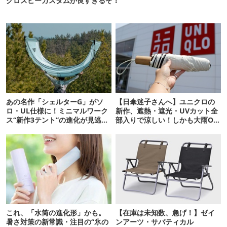
クロスビーカスタムが良すぎるぞ！
あの名作「シェルターG」がソ
【日傘迷子さんへ】ユニクロの
ロ・UL仕様に！ミニマルワーク
新作、遮熱・遮光・UVカット全
ス“新作3テント”の進化が見逃せ
部入りで涼しい！しかも大雨OK
ない
でコスパ良すぎた
これ、「水筒の進化形」かも。
【在庫は未知数、急げ！】ゼイ
暑さ対策の新常識・注目の“氷の
ンアーツ・サバティカル