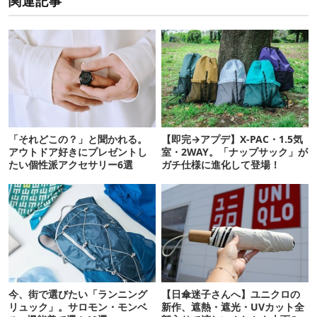
関連記事
「それどこの？」と聞かれる。
【即完→アプデ】X-PAC・1.5気
アウトドア好きにプレゼントし
室・2WAY。「ナップサック」が
たい個性派アクセサリー6選
ガチ仕様に進化して登場！
今、街で選びたい「ランニング
【日傘迷子さんへ】ユニクロの
リュック」。サロモン・モンベ
新作、遮熱・遮光・UVカット全