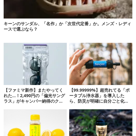
キーンのサンダル、「名作」か「次世代定番」か。メンズ・レディ
ースで選ぶなら？
【ファミマ新作】またやってく
【99.99999%】超売れてる「ポ
れた…！2,490円の「偏光サング
ータブル浄水器」を導入した
ラス」がキャンパー納得のクオ
ら、防災が明確に自分ごと化し
リティ
た