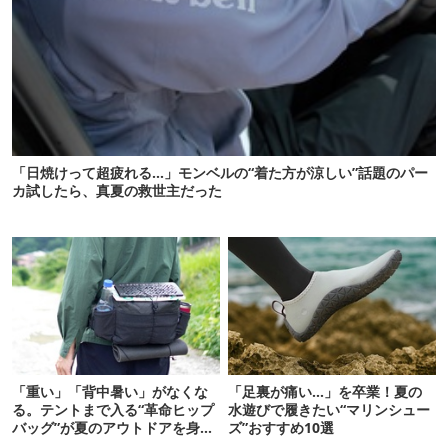
「日焼けって超疲れる…」モンベルの“着た方が涼しい”話題のパー
カ試したら、真夏の救世主だった
「重い」「背中暑い」がなくな
「足裏が痛い…」を卒業！夏の
る。テントまで入る“革命ヒップ
水遊びで履きたい“マリンシュー
バッグ”が夏のアウトドアを身軽
ズ”おすすめ10選
にしてくれた