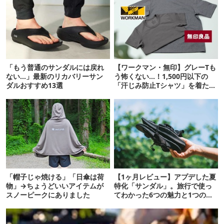
「もう普通のサンダルには戻れ
【ワークマン・無印】グレーTも
ない…」最新のリカバリーサン
う怖くない…！1,500円以下の
ダルおすすめ13選
「汗じみ防止Tシャツ」を着たら
期待以上だった
「帽子じゃ焼ける」「日傘は荷
【1ヶ月レビュー】アプデした夏
物」→ちょうどいいアイテムが
特化「サンダル」。旅行で使っ
スノーピークにありました
てわかった6つの魅力と1つの注
意点