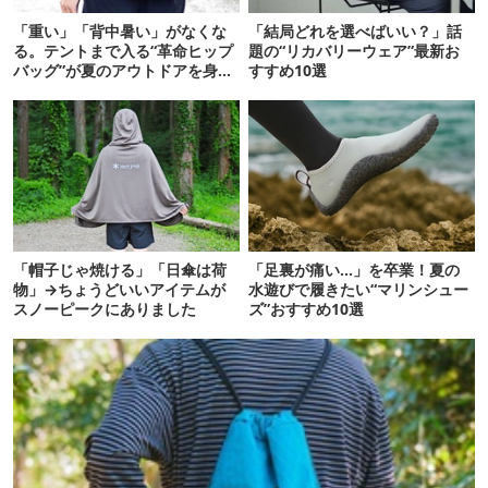
「重い」「背中暑い」がなくな
「結局どれを選べばいい？」話
る。テントまで入る“革命ヒップ
題の“リカバリーウェア”最新お
バッグ”が夏のアウトドアを身軽
すすめ10選
にしてくれた
「帽子じゃ焼ける」「日傘は荷
「足裏が痛い…」を卒業！夏の
物」→ちょうどいいアイテムが
水遊びで履きたい“マリンシュー
スノーピークにありました
ズ”おすすめ10選