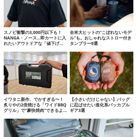
スノピ衝撃の3,000円以下も！
全米大ヒットの“こぼれないモデ
NANGA・ノース…即カートに入
ル”も。おしゃれなストロー付き
れたいアウトドアな「値下げ夏
タンブラー9選
服」12選
イワタニ新作、でかすぎる〜！
【小さいだけじゃない】バッグ
炙りやの2倍焼ける「ワイドBBQ
に忍ばせたい進化系パッカブル
グリル」で“豪快焼肉”できるよ
ギア3選
【再販開始】