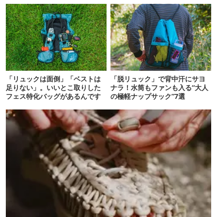
「リュックは面倒」「ベストは
「脱リュック」で背中汗にサヨ
足りない」。いいとこ取りした
ナラ！水筒もファンも入る“大人
フェス特化バッグがあるんです
の極軽ナップサック”7選