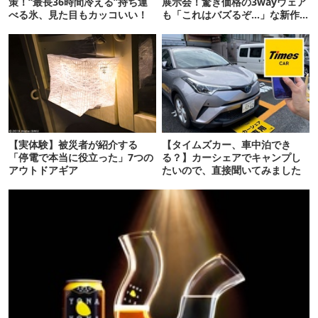
策！“最長36時間冷える”持ち運
展示会！驚き価格の3wayウェア
べる氷、見た目もカッコいい！
も「これはバズるぞ…」な新作
10選
【実体験】被災者が紹介する
【タイムズカー、車中泊でき
「停電で本当に役立った」7つの
る？】カーシェアでキャンプし
アウトドアギア
たいので、直接聞いてみました