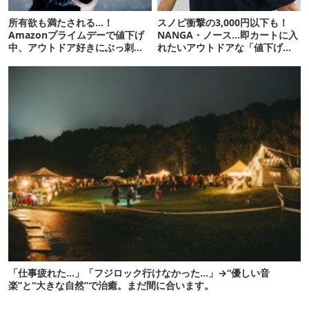
所有欲も満たされる…！
スノピ衝撃の3,000円以下も！
Amazonプライムデーで値下げ
NANGA・ノース…即カートに入
中、アウトドア好きにぶっ刺さ
れたいアウトドアな「値下げ夏
る「便利ガジェット」8選
服」12選
「仕事疲れた…」「フジロック行けなかった…」→“優しい音
楽”と“大きな自然”で治癒。まだ間に合います。