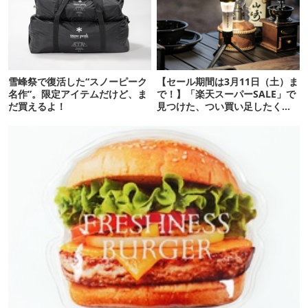
雪峰祭で復活した“スノーピーク
【セール期間は3月11日（土）ま
名作”。限定アイテムだけど、ま
で！】「楽天スーパーSALE」で
だ買えるよ！
見つけた、つい買い足したくな
るランタン16選