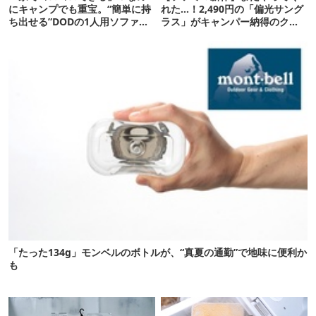
にキャンプでも重宝。“簡単に持
れた…！2,490円の「偏光サング
ち出せる”DODの1人用ソファが
ラス」がキャンパー納得のクオ
便利かも
リティ
「たった134g」モンベルのボトルが、“真夏の通勤”で地味に便利か
も