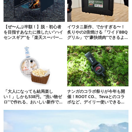
【ぜ〜んぶ半額！】脱・初心者
イワタニ新作、でかすぎる〜！
を目指すあなたに推したい“ハイ
炙りやの2倍焼ける「ワイドBBQ
センスギア”を「楽天スーパー
グリル」で“豪快焼肉”できるよ
SALE」対象品から厳選！
【再販開始】
「大人になっても結局楽し
ナンガのコラボ祭りが今年も開
い！」しかも538円。“洗い物ゼ
催！ROOT CO.、Tevaとのコラ
ロ”で作れる、おいしい新作です
ボなど、デイリー使いできる全
【ほりにし ポップコーン】
10アイテムを紹介！