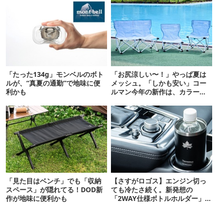
「たった134g」モンベルのボト
「お尻涼しい〜！」やっぱ夏は
ルが、“真夏の通勤”で地味に便
メッシュ。「しかも安い」コー
利かも
ルマン今年の新作は、カラーも
さわやかです
「見た目はベンチ」でも「収納
【さすがロゴス】エンジン切っ
スペース」が隠れてる！DOD新
ても冷たさ続く。新発想の
作が地味に便利かも
「2WAY仕様ボトルホルダー」が
頼りになります