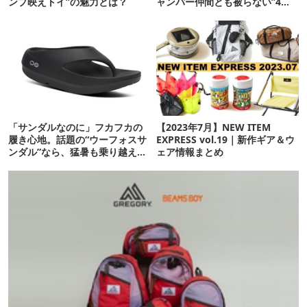
ンプ映えトイ”の魅力とは？
ャンパー仲間とも被らない”4ア
イテムを発表
「サンダルなのに」フカフカの
【2023年7月】NEW ITEM
履き心地。話題の“ウーフォスサ
EXPRESS vol.19｜新作ギア＆ウ
ンダル”なら、猛暑も乗り越えら
ェア情報まとめ
れるかも