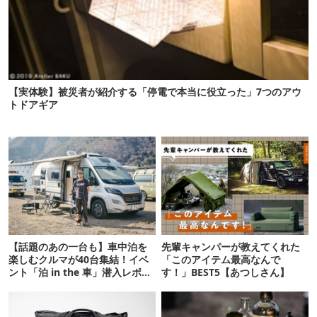
【実体験】被災者が紹介する「停電で本当に役立った」7つのアウ
トドアギア
【話題のあの一台も】車中泊を
先輩キャンパーが教えてくれた
楽しむクルマが40台集結！イベ
「このアイテム最高なんで
ント「泊 in the 車」潜入レポー
す！」BEST5【あつしさん】
ト