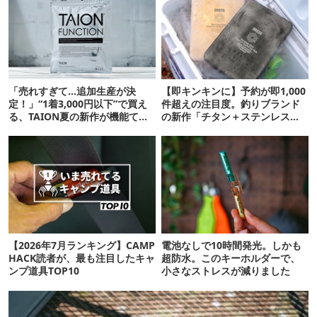
「売れすぎて…追加生産が決
【即キンキンに】予約が即1,000
定！」“1着3,000円以下”で買え
件超えの注目度。釣りブランド
る、TAION夏の新作が機能てん
の新作「チタン＋ステンレスの
こ盛りです
保冷剤」が再販開始
【2026年7月ランキング】CAMP
電池なしで10時間発光。しかも
HACK読者が、最も注目したキャ
超防水。このキーホルダーで、
ンプ道具TOP10
小さなストレスが減りました