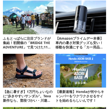
ふもとっぱらに注目ブランドが
【Amazonプライムデー本番】
集結！初開催の「BRIDGE THE
車内の暑さ対策グッズも安い！
ADVENTURE」で見つけた11の
移動を快適にする「カー用品」
注目ギア
12選
【急に暑すぎ】1万円ちょいなの
【最新速報】Hondaが何やらキ
に“歩きやすいサンダル”。Teva
ャンパーをワクワクさせるサイ
新作なら、普段づかい・川遊
トを始めるらしいんです！
び・登山もOK！