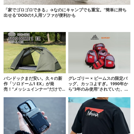
「家でゴロゴロできる」→なのにキャンプでも重宝。“簡単に持ち
出せる”DODの1人用ソファが便利かも
バンドックまだ安い。久々の新
グレゴリー × ビームスの限定バ
作「ソロドーム1 EX」が発
ッグ、カッコよすぎ。1990年か
売！“メッシュインナー”だけで
ら“3年のみ使用”されていた、紫
も使えるよ【防災も◎】
タグが復活