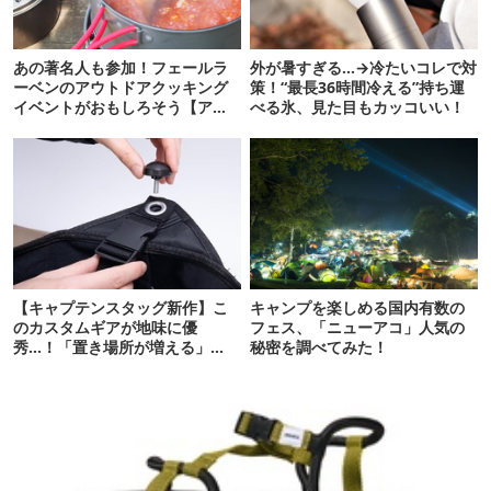
あの著名人も参加！フェールラ
外が暑すぎる…→冷たいコレで対
ーベンのアウトドアクッキング
策！“最長36時間冷える”持ち運
イベントがおもしろそう【アウ
べる氷、見た目もカッコいい！
トドア通信.318】
【キャプテンスタッグ新作】こ
キャンプを楽しめる国内有数の
のカスタムギアが地味に優
フェス、「ニューアコ」人気の
秀…！「置き場所が増える」
秘密を調べてみた！
「荷物が落ちない」