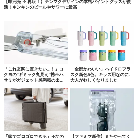
【即完売 → 再販！】テンマクデザインの本格パイントグラスが復
活！キンキンのビールやサワーに最高
「これ玄関に置きたい…！」コ
「全部かわいい」ハイドロフラ
クヨの“ギミック丸見え”携帯ハ
スク新色5色。キッズ用なのに、
サミがガジェット感満載の出来
大人が欲しくなりました
栄え
「家でゴロゴロできる」→なの
【ファミマ新作】またやってく