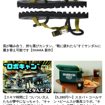
底が噛み合う、持ち運びカンタン。“靴に疲れたら”すぐサンダルに
履き替え可能です【SHAKA 新作】
【スキマ時間に】ついつい大人
【5,280円〜】スタバ × コールマ
たちが夢中になっちゃう、“キャ
ン ×ビームスが最高コラボ。“キ