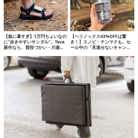
【急に暑すぎ】1万円ちょいなの
【ヘリノックス43%OFFは驚
に“歩きやすいサンダル”。Teva
き！】スノピ・テンマクも。セ
新作なら、普段づかい・川遊
ール中の「見逃せないキャンプ
び・登山もOK！
道具」12選