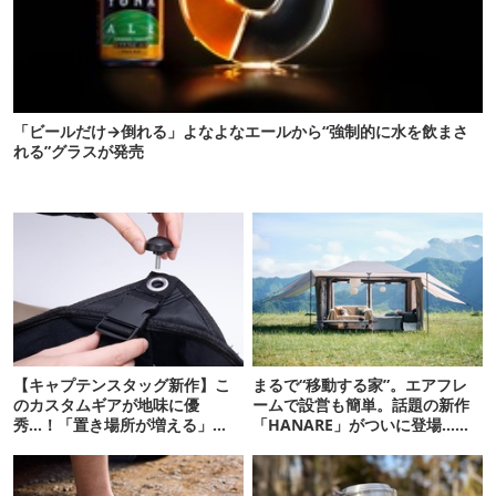
「ビールだけ→倒れる」よなよなエールから“強制的に水を飲まさ
れる”グラスが発売
【キャプテンスタッグ新作】こ
まるで“移動する家”。エアフレ
のカスタムギアが地味に優
ームで設営も簡単。話題の新作
秀…！「置き場所が増える」
「HANARE」がついに登場…！
「荷物が落ちない」
【07/24予約開始】