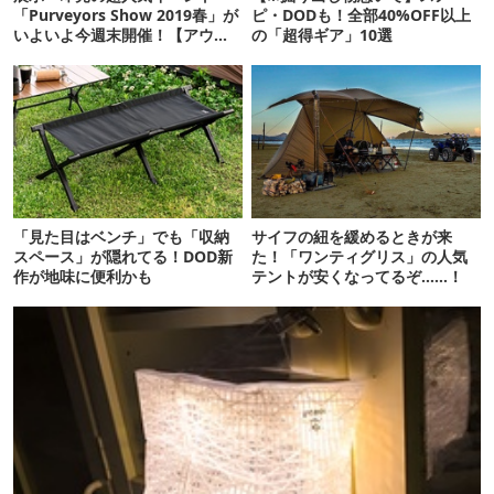
「Purveyors Show 2019春」が
ピ・DODも！全部40%OFF以上
いよいよ今週末開催！【アウト
の「超得ギア」10選
ドア通信.352】
「見た目はベンチ」でも「収納
サイフの紐を緩めるときが来
スペース」が隠れてる！DOD新
た！「ワンティグリス」の人気
作が地味に便利かも
テントが安くなってるぞ……！