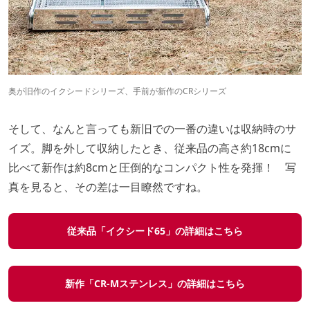
奥が旧作のイクシードシリーズ、手前が新作のCRシリーズ
そして、なんと言っても新旧での一番の違いは収納時のサ
イズ。脚を外して収納したとき、従来品の高さ約18cmに
比べて新作は約8cmと圧倒的なコンパクト性を発揮！ 写
真を見ると、その差は一目瞭然ですね。
従来品「イクシード65」の詳細はこちら
新作「CR-Mステンレス」の詳細はこちら