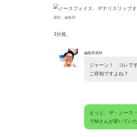
撮影：編集部
3分後。
編集部員M
ジャーン！ コレで
ご存知ですよね？
えっと、ザ・ノース
でMさんが穿いてい