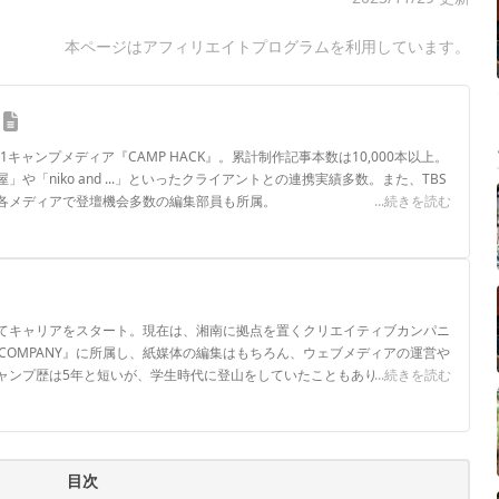
本ページはアフィリエイトプログラムを利用しています。
.1キャンプメディア『CAMP HACK』。累計制作記事本数は10,000本以上。
や「niko and ...」といったクライアントとの連携実績多数。また、TBS
各メディアで登壇機会多数の編集部員も所属。
...続きを読む
ロフィール
てキャリアをスタート。現在は、湘南に拠点を置くクリエイティブカンパニ
GOOD COMPANY』に所属し、紙媒体の編集はもちろん、ウェブメディアの運営や
ャンプ歴は5年と短いが、学生時代に登山をしていたこともあり、ULギアに
...続きを読む
車、古着、あとスポコン系のアニメが意外と好き。
目次