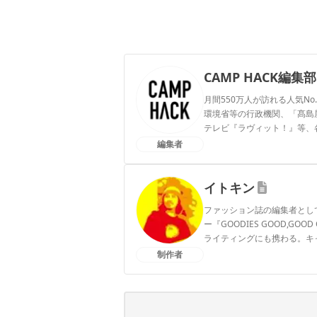
CAMP HACK編集部
月間550万人が訪れる人気No
環境省等の行政機関、「髙島屋」
テレビ『ラヴィット！』等、
編集者
CAMP HACK編集部のプ
イトキン
ファッション誌の編集者とし
ー『GOODIES GOOD,
ライティングにも携わる。キ
は多少うるさめ。釣り、自転
制作者
イトキンのプロフィール