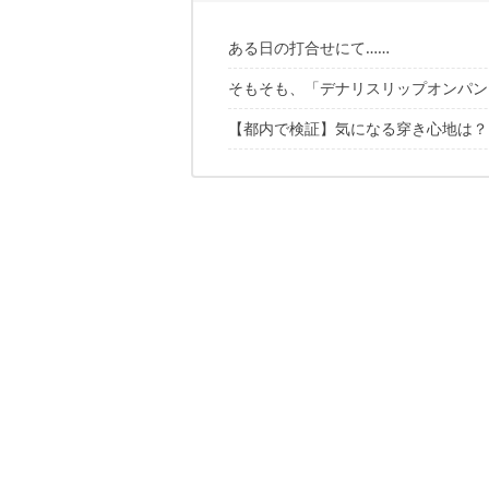
ある日の打合せにて……
そもそも、「デナリスリップオンパン
【都内で検証】気になる穿き心地は？
厚みのあるフリース素材が優れた保温
ただのデザインじゃない！しっかりと
ラクに履けるイージーパンツ
気になるカラバリは？