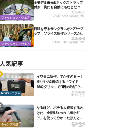
全モデル偏光&ネックストラップ
付き！街にも自然にもなじむコス
パ抜群の万能サングラスを見つけ
2025/06/13
たぞ
CAMP HACK 編集部
PR
ファッション・ウェア
目肌を守るサングラスがパワーア
ップ！ソライズ新作シリーズがさ
らに進化してタフになったぞ
2025/05/05
CAMP HACK 編集部
PR
ファッション・ウェア
人気記事
イワタニ新作、でかすぎる〜！
炙りやの2倍焼ける「ワイド
BBQグリル」で“豪快焼肉”でき
るよ【再販開始】
2026/08/04
NEWS・コラム
ずぼらまま
なるほど、ポチる人続出するわ
けだ。全長5.5cmの「極小ギ
ア」を使って分かったほんとの
魅力
2026/08/05
キャンプ用品
RYUCAMP