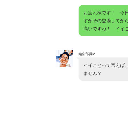
お疲れ様です！ 今
すかその登場してか
高いですね！ イイ
編集部員M
イイことって言えば
ません？