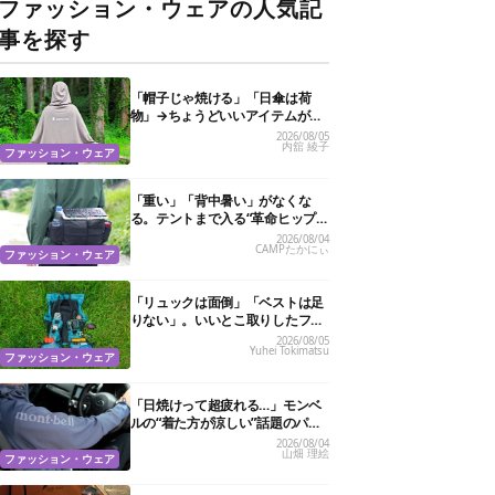
ファッション・ウェアの人気記
事を探す
「帽子じゃ焼ける」「日傘は荷
物」→ちょうどいいアイテムがス
ノーピークにありました
2026/08/05
内舘 綾子
ファッション・ウェア
「重い」「背中暑い」がなくな
る。テントまで入る“革命ヒップ
バッグ”が夏のアウトドアを身軽
2026/08/04
CAMPたかにぃ
にしてくれた
ファッション・ウェア
「リュックは面倒」「ベストは足
りない」。いいとこ取りしたフェ
ス特化バッグがあるんです
2026/08/05
Yuhei Tokimatsu
ファッション・ウェア
「日焼けって超疲れる…」モンベ
ルの“着た方が涼しい”話題のパー
カ試したら、真夏の救世主だった
2026/08/04
山畑 理絵
ファッション・ウェア