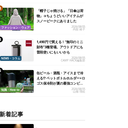
「帽子じゃ焼ける」「日傘は荷
物」→ちょうどいいアイテムが
スノーピークにありました
2026/08/05
ファッション・ウェア
内舘 綾子
1,490円で買える！“無印のミニ
財布”3種登場。アウトドアにも
普段使いにもいいかも
2026/08/05
NEWS・コラム
CAMP HACK編集部
缶ビール・酒瓶・アイスまで冷
える!? ペットボトルホルダー×ロ
ゴス保冷剤が夏の最強コンビだ
った
2026/08/05
知識・How to
山畑 理絵
新着記事