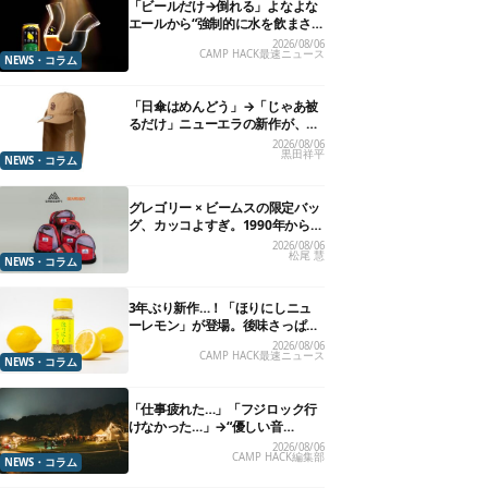
「ビールだけ→倒れる」よなよな
エールから“強制的に水を飲まさ
れる”グラスが発売
2026/08/06
CAMP HACK最速ニュース
NEWS・コラム
「日傘はめんどう」→「じゃあ被
るだけ」ニューエラの新作が、真
夏に照準合わせてます
2026/08/06
黒田祥平
NEWS・コラム
グレゴリー × ビームスの限定バッ
グ、カッコよすぎ。1990年から“3
年のみ使用”されていた、紫タグ
2026/08/06
松尾 慧
が復活
NEWS・コラム
3年ぶり新作…！「ほりにしニュ
ーレモン」が登場。後味さっぱり
の万能スパイス！【8月21日発
2026/08/06
CAMP HACK最速ニュース
売】
NEWS・コラム
「仕事疲れた…」「フジロック行
けなかった…」→“優しい音
楽”と“大きな自然”で治癒。まだ間
2026/08/06
CAMP HACK編集部
に合います。
NEWS・コラム