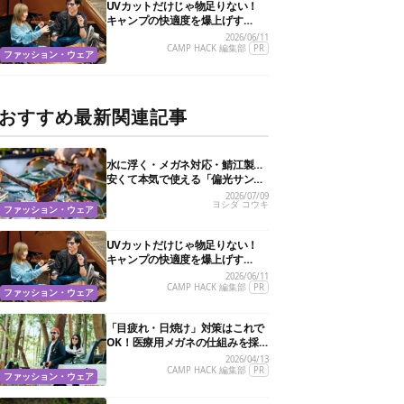
UVカットだけじゃ物足りない！
キャンプの快適度を爆上げす
る“特殊機能”サングラス3選
2026/06/11
CAMP HACK 編集部
PR
ファッション・ウェア
おすすめ最新関連記事
水に浮く・メガネ対応・鯖江製…
安くて本気で使える「偏光サング
ラス」おすすめ10選
2026/07/09
ヨシダ コウキ
ファッション・ウェア
UVカットだけじゃ物足りない！
キャンプの快適度を爆上げす
る“特殊機能”サングラス3選
2026/06/11
CAMP HACK 編集部
PR
ファッション・ウェア
「目疲れ・日焼け」対策はこれで
OK！医療用メガネの仕組みを採
用した新作サングラスがすごかっ
2026/04/13
た
CAMP HACK 編集部
PR
ファッション・ウェア