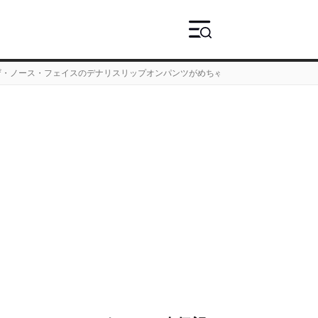
ザ・ノース・フェイスのデナリスリップオンパンツがめちゃくちゃ最高！」な件