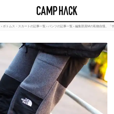
覧
›
ボトムス・スカートの記事一覧
›
パンツの記事一覧
›
編集部員Mの私物自慢。「