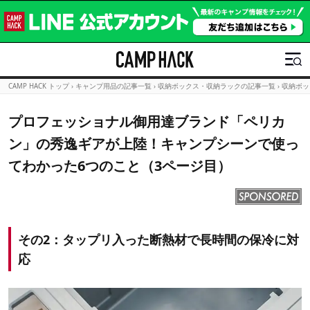
CAMP HACK トップ
›
キャンプ用品の記事一覧
›
収納ボックス・収納ラックの記事一覧
›
収納ボッ
プロフェッショナル御用達ブランド「ペリカ
ン」の秀逸ギアが上陸！キャンプシーンで使っ
てわかった6つのこと（3ページ目）
その2：タップリ入った断熱材で長時間の保冷に対
応