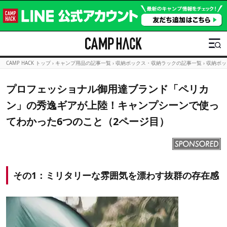
CAMP HACK トップ
›
キャンプ用品の記事一覧
›
収納ボックス・収納ラックの記事一覧
›
収納ボッ
プロフェッショナル御用達ブランド「ペリカ
ン」の秀逸ギアが上陸！キャンプシーンで使っ
てわかった6つのこと（2ページ目）
その1：ミリタリーな雰囲気を漂わす抜群の存在感