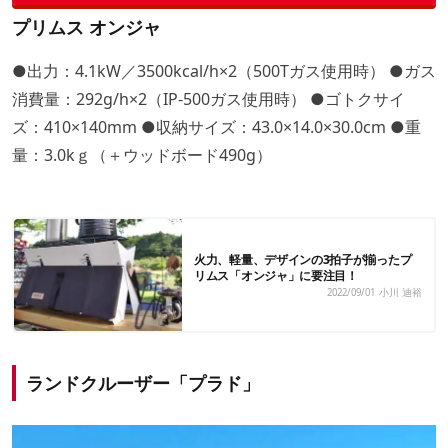
プリムス オンジャ
●出力：4.1kW／3500kcal/h×2（500Tガス使用時） ●ガス
消費量：292g/h×2（IP-500ガス使用時） ●ゴトクサイ
ズ：410×140mm ●収納サイズ：43.0×14.0×30.0cm ●重
量：3.0kｇ（＋ウッドボード490g）
火力、軽量、デザインの3拍子が揃ったプ
リムス「オンジャ」に要注目！
2022/09/01
小川 迪裕
ランドクルーザー「プラド」