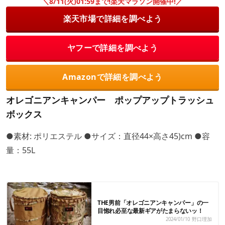
＼8/11(火)01:59まで!楽天マラソン開催中!／
楽天市場で詳細を調べよう
ヤフーで詳細を調べよう
Amazonで詳細を調べよう
オレゴニアンキャンパー ポップアップトラッシュ
ボックス
●素材: ポリエステル ●サイズ：直径44×高さ45)cm ●容
量：55L
THE男前「オレゴニアンキャンパー」の一
目惚れ必至な最新ギアがたまらないッ！
2024/01/10
野口理加