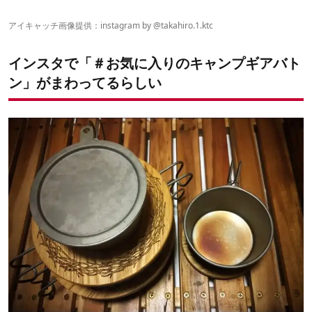
ヒルバーグ「ソウロ」
プリムス「オンジャ」
アイキャッチ画像提供：instagram by
@takahiro.1.ktc
ランドクルーザー「プラド」
武井バーナー「501A」
インスタで「＃お気に入りのキャンプギアバト
ヘリノックス「ノナドーム4.0」
能作「Kuzushi-Yure」
ン」がまわってるらしい
ロッジ「コンボクッカー」
ユニフレーム「REVOシリーズ」