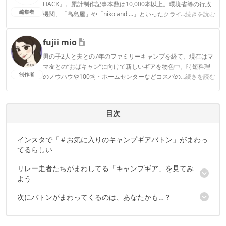
HACK』。累計制作記事本数は10,000本以上。環境省等の行政
編集者
機関、「髙島屋」や「niko and ...」といったクライアントとの
...続きを読む
連携実績多数。また、TBSテレビ『ラヴィット！』等、各メデ
ィアで登壇機会多数の編集部員も所属。
fujii mio
CAMP HACK編集部のプロフィール
男の子2人と夫との7年のファミリーキャンプを経て、現在はマ
マ友との“おばキャン”に向けて新しいギアを物色中。時短料理
制作者
のノウハウや100均・ホームセンターなどコスパの良好なギア
...続きを読む
など、快適＆お得にキャンプを楽しむ情報を日々収集していま
す。
fujii mioのプロフィール
目次
インスタで「＃お気に入りのキャンプギアバトン」がまわっ
てるらしい
リレー走者たちがまわしてる「キャンプギア」を見てみ
よう
次にバトンがまわってくるのは、あなたかも…？
オレゴニアンキャンパー「ポップアップトラッシュボックス」他
テンマクデザイン「陣幕ワイド」
先輩イチオシ！「一軍ギア」
キャプテンスタッグ「ダッチオーブン」