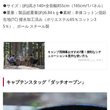
●サイズ：(約)高さ140×全長幅855cm（165cm/1パネル）
●重量：製品総重量(約)6.84ｋg ●素材：本体コットン混紡
生地(TC) 撥水加工済み（ポリエステル65％コットン3
5％）、ポール スチール製
キャンプ用陣幕おすすめ7選！便利なシチ
ュエーション＆意外な使い方も
2023/05/02
ふじ やすこ
キャプテンスタッグ「ダッチオーブン」