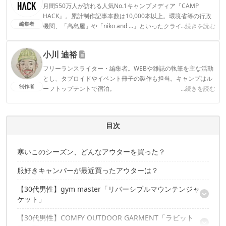
月間550万人が訪れる人気No.1キャンプメディア『CAMP
HACK』。累計制作記事本数は10,000本以上。環境省等の行政
編集者
機関、「髙島屋」や「niko and ...」といったクライアントとの
...続きを読む
連携実績多数。また、TBSテレビ『ラヴィット！』等、各メデ
ィアで登壇機会多数の編集部員も所属。
小川 迪裕
CAMP HACK編集部のプロフィール
フリーランスライター・編集者。WEBや雑誌の執筆を主な活動
とし、タブロイドやイベント冊子の製作も担当。キャンプはル
制作者
ーフトップテントで宿泊。
...続きを読む
小川 迪裕のプロフィール
目次
寒いこのシーズン、どんなアウターを買った？
服好きキャンパーが最近買ったアウターは？
【30代男性】gym master「リバーシブルマウンテンジャ
ケット」
【30代男性】COMFY OUTDOOR GARMENT「ラビット
異なるカラーのボア使いにひと目惚れ