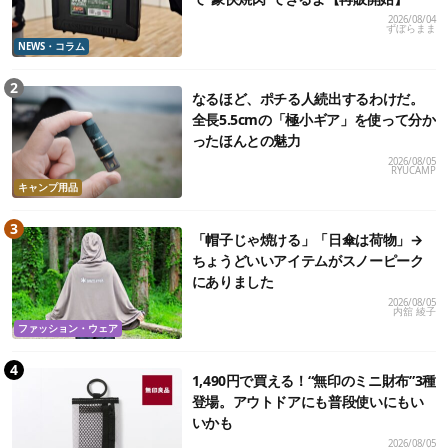
2026/08/04
ずぼらまま
NEWS・コラム
なるほど、ポチる人続出するわけだ。
全長5.5cmの「極小ギア」を使って分か
ったほんとの魅力
2026/08/05
RYUCAMP
キャンプ用品
「帽子じゃ焼ける」「日傘は荷物」→
ちょうどいいアイテムがスノーピーク
にありました
2026/08/05
内舘 綾子
ファッション・ウェア
1,490円で買える！“無印のミニ財布”3種
登場。アウトドアにも普段使いにもい
いかも
2026/08/05