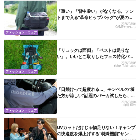
「重い」「背中暑い」がなくなる。テン
トまで入る“革命ヒップバッグ”が夏のア
ウトドアを身軽にしてくれた
2026/08/04
CAMPたかにぃ
ファッション・ウェア
「リュックは面倒」「ベストは足りな
い」。いいとこ取りしたフェス特化バッ
グがあるんです
2026/08/05
Yuhei Tokimatsu
ファッション・ウェア
「日焼けって超疲れる…」モンベルの“着
た方が涼しい”話題のパーカ試したら、真
夏の救世主だった
2026/08/04
山畑 理絵
ファッション・ウェア
UVカットだけじゃ物足りない！キャンプ
の快適度を爆上げする“特殊機能”サング
ラス3選