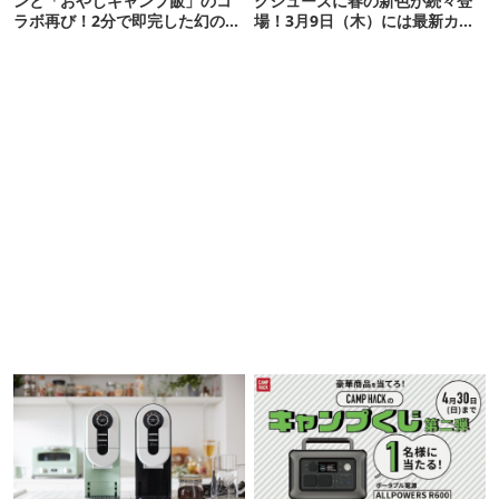
ンと「おやじキャンプ飯」のコ
クシューズに春の新色が続々登
ラボ再び！2分で即完した幻の中
場！3月9日（木）には最新カラ
華鍋が待望のサイズアップ【ア
ーも発売
ウトドアな暮らし】