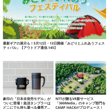
最新ギアの展示も！5月12日・13日開催「みどりとふれあうフェス
ティバル」【アウトドア通信.145】
象印の「日本未発売モデル」が
NTTが贈るVR新サービス
ついに登場！急須タンブラーは
「360Media」のキャンプ部門を
どこにでも持ち運べる優秀アイ
CAMP HACKがプロデュース！