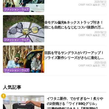
グラスがすごかった
2026/04/13
CAMP HACK 編集部
PR
ファッション・ウェア
全モデル偏光&ネックストラップ付き！
街にも自然にもなじむコスパ抜群の万能
サングラスを見つけたぞ
2025/06/13
CAMP HACK 編集部
PR
ファッション・ウェア
目肌を守るサングラスがパワーアップ！
ソライズ新作シリーズがさらに進化して
タフになったぞ
2025/05/05
CAMP HACK 編集部
PR
ファッション・ウェア
人気記事
イワタニ新作、でかすぎる〜！炙りや
の2倍焼ける「ワイドBBQグリル」
で“豪快焼肉”できるよ【再販開始】