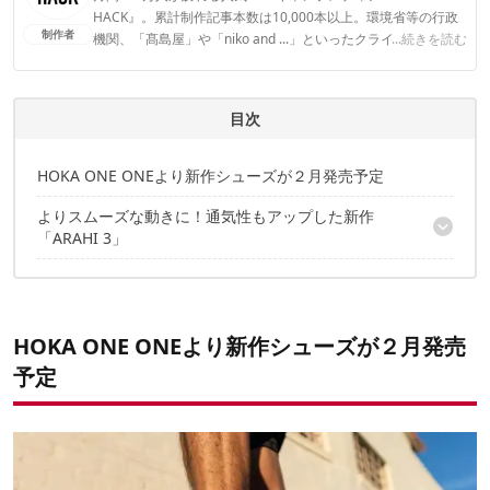
HACK』。累計制作記事本数は10,000本以上。環境省等の行政
制作者
機関、「髙島屋」や「niko and ...」といったクライアントとの
...続きを読む
連携実績多数。また、TBSテレビ『ラヴィット！』等、各メデ
ィアで登壇機会多数の編集部員も所属。
CAMP HACK編集部のプロフィール
目次
HOKA ONE ONEより新作シューズが２月発売予定
よりスムーズな動きに！通気性もアップした新作
「ARAHI 3」
J-Frame™が足元をしっかりサポート
HOKA ONE ONEより新作シューズが２月発売
予定