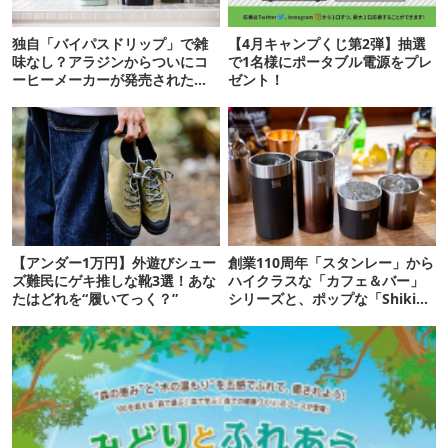
独自「バイパスドリップ」で雑
【4月キャンプくじ第2弾】抽選
味なし？アラジンからついにコ
で1名様にポータブル電源をプレ
ーヒーメーカーが発売されたぞ
ゼント！
【アウトドアな暮らし】
【アンダー1万円】外遊びシュー
創業110周年「スタンレー」から
ズ難民にゲキ推しな靴3選！あな
ハイクラスな「カフェ＆バー」
たはどれを“履いてっく？”
シリーズと、ポップな「Shiki」
シリーズ登場！【アウトドアな
暮らし】