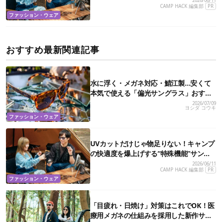
2026/06/11
CAMP HACK 編集部
PR
ファッション・ウェア
おすすめ最新関連記事
水に浮く・メガネ対応・鯖江製…安くて
本気で使える「偏光サングラス」おすす
め10選
2026/07/09
ヨシダ コウキ
ファッション・ウェア
UVカットだけじゃ物足りない！キャンプ
の快適度を爆上げする“特殊機能”サング
ラス3選
2026/06/11
CAMP HACK 編集部
PR
ファッション・ウェア
「目疲れ・日焼け」対策はこれでOK！医
療用メガネの仕組みを採用した新作サン