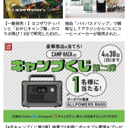
【一般発売！】ヨコザワテッパ
独自「バイパスドリップ」で雑
ンと「おやじキャンプ飯」のコ
味なし？アラジンからついにコ
ラボ再び！2分で即完した幻の中
ーヒーメーカーが発売されたぞ
華鍋が待望のサイズアップ【ア
【アウトドアな暮らし】
ウトドアな暮らし】
【4月キャンプくじ第2弾】抽選で1名様にポータブル電源をプレゼ