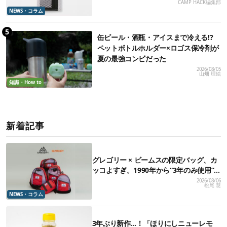
CAMP HACK編集部
NEWS・コラム
缶ビール・酒瓶・アイスまで冷える!?
ペットボトルホルダー×ロゴス保冷剤が
夏の最強コンビだった
2026/08/05
山畑 理絵
知識・How to
新着記事
グレゴリー × ビームスの限定バッグ、カ
ッコよすぎ。1990年から“3年のみ使用”さ
れていた、紫タグが復活
2026/08/06
松尾 慧
NEWS・コラム
3年ぶり新作…！「ほりにしニューレモ