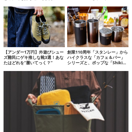
テムだった【アウトドアな暮ら
し】
【アンダー1万円】外遊びシュー
創業110周年「スタンレー」から
ズ難民にゲキ推しな靴3選！あな
ハイクラスな「カフェ＆バー」
たはどれを“履いてっく？”
シリーズと、ポップな「Shiki」
シリーズ登場！【アウトドアな
暮らし】