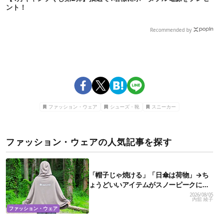
ント！
Recommended by
ファッション・ウェア
シューズ・靴
スニーカー
ファッション・ウェアの人気記事を探す
「帽子じゃ焼ける」「日傘は荷物」→ち
ょうどいいアイテムがスノーピークにあ
りました
2026/08/05
内舘 綾子
ファッション・ウェア