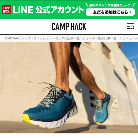
CAMP HACK トップ
›
ファッション・ウェアの記事一覧
›
シューズ・靴の記事一覧
›
スニーカーの