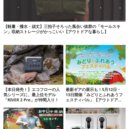
【軽量・撥水・頑丈】三拍子そろった風合い抜群の「モールスキ
ン」収納ストレージがかっこいい【アウトドアな暮らし】
【本日発売！】エコフローの人
最新ギアの展示も！5月12日・
気シリーズに、最上位モデル
13日開催「みどりとふれあうフ
「RIVER 2 Pro」が仲間入り！
ェスティバル」【アウトドア通
信.145】