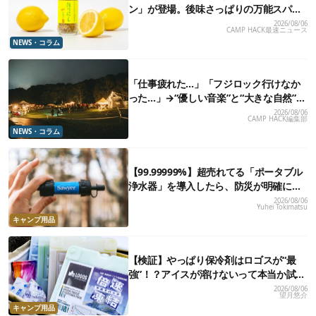
ン」が登場。後味さっぱりの万能スパイ
ス！【8月21日発売】
2026/08/06
CAMP HACK最速ニュース
NEWS・コラム
「仕事疲れた…」「フジロック行けなか
った…」→“優しい音楽”と“大きな自然”で
治癒。まだ間に合います。
2026/08/06
CAMP HACK編集部
NEWS・コラム
【99.99999%】超売れてる「ポータブル
浄水器」を導入したら、防災が明確に自
分ごと化した
2026/08/06
Yuhei Tokimatsu
キャンプ用品
【検証】やっぱり保冷剤はロゴスが“最
強”！？アイスが溶けないって本当か試し
てみた
2026/08/06
望月悠介
キャンプ用品