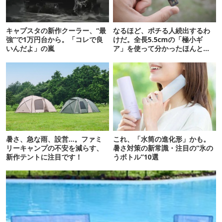
キャプスタの新作クーラー、“最
なるほど、ポチる人続出するわ
強”で1万円台から。「コレで良
けだ。全長5.5cmの「極小ギ
いんだよ」の嵐
ア」を使って分かったほんとの
魅力
暑さ、急な雨、設営…。ファミ
これ、「水筒の進化形」かも。
リーキャンプの不安を減らす、
暑さ対策の新常識・注目の“氷の
新作テントに注目です！
うボトル”10選