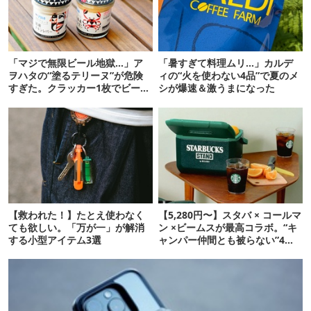
「マジで無限ビール地獄…」ア
「暑すぎて料理ムリ…」カルデ
ヲハタの“塗るテリーヌ”が危険
ィの“火を使わない4品”で夏のメ
すぎた。クラッカー1枚でビール
シが爆速＆激うまになった
が止まらない！
【救われた！】たとえ使わなく
【5,280円〜】スタバ × コールマ
ても欲しい。「万が一」が解消
ン ×ビームスが最高コラボ。“キ
する小型アイテム3選
ャンパー仲間とも被らない”4ア
イテムを発表