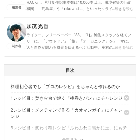
HACK』。累計制作記事本数は10,000本以上。環境省等の行政
編集者
機関、「髙島屋」や「niko and ...」といったクライアントとの
...続きを読む
連携実績多数。また、TBSテレビ『ラヴィット！』等、各メデ
ィアで登壇機会多数の編集部員も所属。
加茂 光
CAMP HACK編集部のプロフィール
ライター。フリーペーパー『88』『Lj』編集スタッフを経てフ
リーに。「アウトドア」「旅」「オーガニック」をテーマに、
制作者
人と自然が関わる風景を伝えるべく活動中。座右の銘は「ルー
...続きを読む
ル破ってもマナーは守るぜ」。
加茂 光のプロフィール
目次
料理初心者でも「プロのレシピ」をちゃんと作れるのか
1レシピ目：焚き火台で焼く「棒巻きパン」にチャレンジ
2レシピ目：メスティンで作る「カオマンガイ」にチャレ
実際に試してみての反省点：木の棒を動かないようにする工夫が
ンジ
必要
3レシピ目：変わり種レシピ「ふわふわ白雪かに玉」にもチ
実際に試してみての反省点：ガスストーブはバーナーヘッドが大
ャレンジ
きめのを使うべし