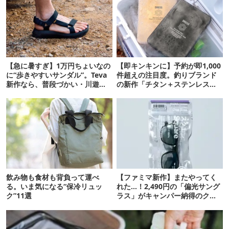
【急に暑すぎ】1万円ちょいなの
【即キンキンに】予約が即1,000
に“歩きやすいサンダル”。Teva
件超えの注目度。釣りブランド
新作なら、普段づかい・川遊
の新作「チタン＋ステンレスの
び・登山もOK！
保冷剤」が再販開始
飲み物も食材も背負って運べ
【ファミマ新作】またやってく
る。いま気になる“保冷リュッ
れた…！2,490円の「偏光サング
ク”11選
ラス」がキャンパー納得のクオ
リティ