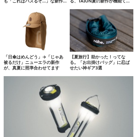
も「これはバズるぞ…」な新作
る、TAION夏の新作が機能てん
10選
こ盛りです
「日傘はめんどう」→「じゃあ
【夏旅行】助かった！ってな
被るだけ」ニューエラの新作
る。「お出掛けバッグ」に忍ば
が、真夏に照準合わせてます
せたい神ギア3選