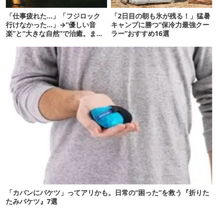
「仕事疲れた…」「フジロック
「2日目の朝も氷が残る！」猛暑
行けなかった…」→“優しい音
キャンプに勝つ“保冷力最強クー
楽”と“大きな自然”で治癒。まだ
ラー”おすすめ16選
間に合います。
「カバンにバケツ」ってアリかも。日常の“困った”を救う『折りた
たみバケツ』7選