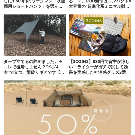
しに1,500円のワークマン「水陸
る！？」DOD新作はコンパクト×
両用ショートパンツ」を選んだ
大容量の“超進化系ミニマル財
ら大正解だった
布”だ！
タープ立てるの辞めました。→
【3COINS】880円で背中が涼し
コレで復帰しません？“ペグ4
い！ライターがガチで試して効
本”で立つ、型破りギアです【ド
果を実感した神涼感グッズ3選
ベルグ新作 NEUK】