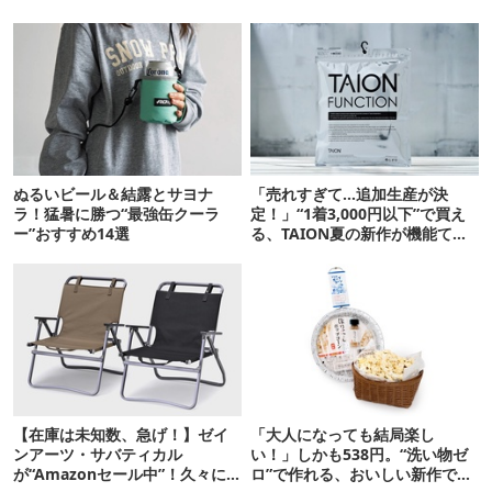
ぬるいビール＆結露とサヨナ
「売れすぎて…追加生産が決
ラ！猛暑に勝つ“最強缶クーラ
定！」“1着3,000円以下”で買え
ー”おすすめ14選
る、TAION夏の新作が機能てん
こ盛りです
【在庫は未知数、急げ！】ゼイ
「大人になっても結局楽し
ンアーツ・サバティカル
い！」しかも538円。“洗い物ゼ
が“Amazonセール中”！久々に
ロ”で作れる、おいしい新作です