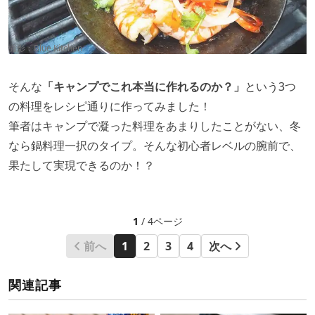
撮影：Blue Kitchen
そんな
「キャンプでこれ本当に作れるのか？」
という3つ
の料理をレシピ通りに作ってみました！
筆者はキャンプで凝った料理をあまりしたことがない、冬
なら鍋料理一択のタイプ。そんな初心者レベルの腕前で、
果たして実現できるのか！？
1
/ 4ページ
前へ
1
2
3
4
次へ
関連記事