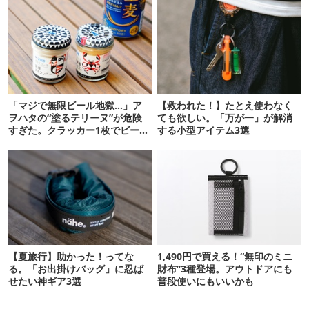
「マジで無限ビール地獄…」ア
【救われた！】たとえ使わなく
ヲハタの“塗るテリーヌ”が危険
ても欲しい。「万が一」が解消
すぎた。クラッカー1枚でビール
する小型アイテム3選
が止まらない！
【夏旅行】助かった！ってな
1,490円で買える！“無印のミニ
る。「お出掛けバッグ」に忍ば
財布”3種登場。アウトドアにも
せたい神ギア3選
普段使いにもいいかも