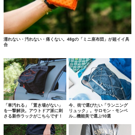
濡れない・汚れない・痛くない。48gの「ミニ座布団」が超イイ具
合
「車汚れる」「置き場がない」
今、街で選びたい「ランニング
を一撃解決。アウトドア派に刺
リュック」。サロモン・モンベ
さる新作ラックがこちらです！
ル…機能美で選ぶ10選