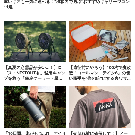
重いギアも一気に運べる！“積載力で選ぶ”おすすめキャリーワゴン
11選
【真夏の必需品が安い…！】ロ
【遠征前にやろう】100均で魔改
ゴス・NESTOUTも。猛暑キャン
造！コールマン「テイク6」の使
プを救う「保冷クーラー・暑さ
い勝手を“倍の倍”にする裏ワザ6
対策ギア」12選
連発
「10日間、氷がもつ…?!」アイリ
【売切れ前に確保して！】ノー