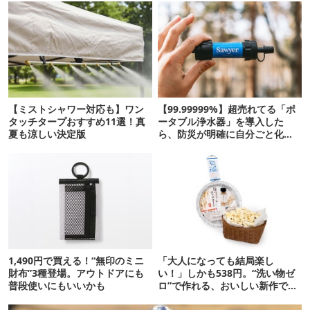
【ミストシャワー対応も】ワン
【99.99999%】超売れてる「ポ
タッチタープおすすめ11選！真
ータブル浄水器」を導入した
夏も涼しい決定版
ら、防災が明確に自分ごと化し
た
1,490円で買える！“無印のミニ
「大人になっても結局楽し
財布”3種登場。アウトドアにも
い！」しかも538円。“洗い物ゼ
普段使いにもいいかも
ロ”で作れる、おいしい新作です
【ほりにし ポップコーン】