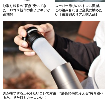
蚊取り線香の“盲点”突いてき
スーパー帰りのストレス激減。
た！ロゴス新作の虫よけギアが
この組み合わせは全員に勧めた
画期的
い【編集部のリアル購入品】
外が暑すぎる…→冷たいコレで対策！“最長36時間冷える”持ち運べ
る氷、見た目もカッコいい！