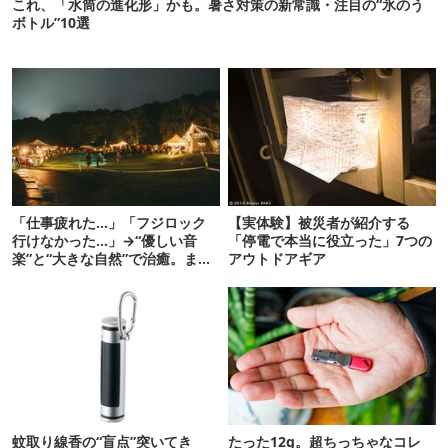
これ、「水筒の進化形」かも。暑さ対策の新常識・注目の“氷のう
ボトル”10選
「仕事疲れた…」「フジロック
【実体験】被災者が紹介する
行けなかった…」→“優しい音
「停電で本当に役立った」7つの
楽”と“大きな自然”で治癒。まだ
アウトドアギア
間に合います。
蚊取り線香の“盲点”突いてき
たった12g。超ちっちゃなコレ