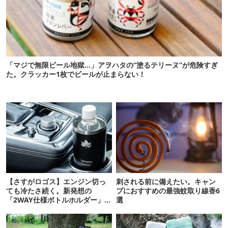
「マジで無限ビール地獄…」アヲハタの“塗るテリーヌ”が危険すぎ
た。クラッカー1枚でビールが止まらない！
【さすがロゴス】エンジン切っ
刺される前に備えたい。キャン
ても冷たさ続く。新発想の
プにおすすめの最強蚊取り線香6
「2WAY仕様ボトルホルダー」が
選
頼りになります