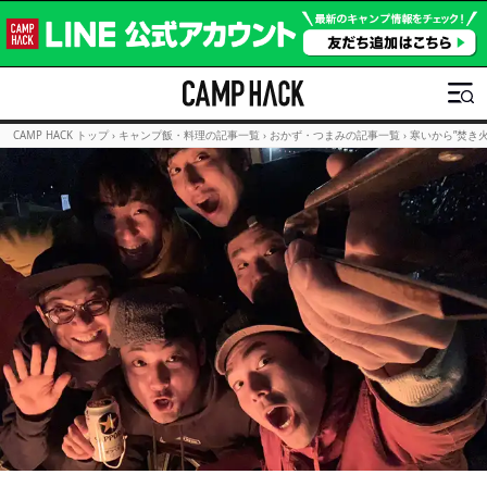
CAMP HACK トップ
›
キャンプ飯・料理の記事一覧
›
おかず・つまみの記事一覧
›
寒いから”焚き