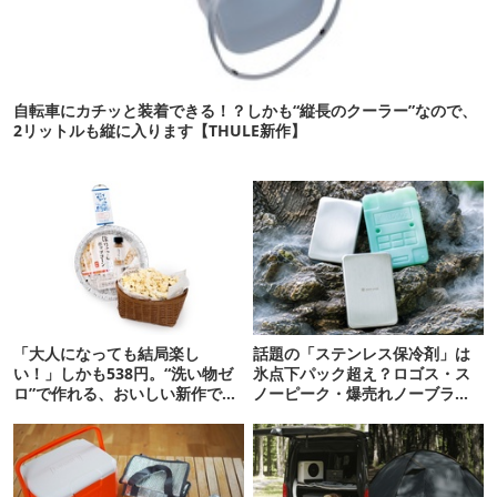
自転車にカチッと装着できる！？しかも“縦長のクーラー”なので、
2リットルも縦に入ります【THULE新作】
「大人になっても結局楽し
話題の「ステンレス保冷剤」は
い！」しかも538円。“洗い物ゼ
氷点下パック超え？ロゴス・ス
ロ”で作れる、おいしい新作です
ノーピーク・爆売れノーブラン
【ほりにし ポップコーン】
ド品を比べてみた