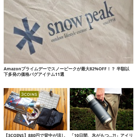
Amazonプライムデーでスノーピークが最大82%OFF！？ 半額以
下多発の価格バグアイテム11選
【3COINS】880円で背中が涼し
「10日間、氷がもつ…?!」アイリ