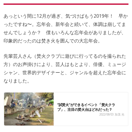
フタで！？美味しく朝食
たけだバーベキューさんの過去連載はこちら！
あっという間に12月が過ぎ、気づけばもう2019年！ 早か
ったですね〜。忘年会、新年会と続いて、体調は崩してま
せんでしょうか？ 僕もいろんな忘年会がありましたが、
印象的だったのは焚き火を囲んでの大忘年会。
先輩芸人さん（焚火クラブに遊びに行ってるのを撮られた
方）のお声掛けにより、芸人はもとより、俳優、ミュージ
シャン、世界的デザイナーと、ジャンルを超えた忘年会に
なりました。
“試焚火”ができるイベント「焚火クラ
ブ」、注目の焚火台はどれだった？
2022/08/03
加茂 光