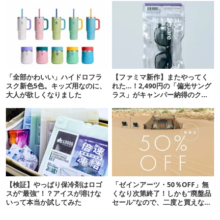
「全部かわいい」ハイドロフラ
【ファミマ新作】またやってく
スク新色5色。キッズ用なのに、
れた…！2,490円の「偏光サング
大人が欲しくなりました
ラス」がキャンパー納得のクオ
リティ
【検証】やっぱり保冷剤はロゴ
「ゼインアーツ・50％OFF」無
スが“最強”！？アイスが溶けな
くなり次第終了！しかも“廃盤品
いって本当か試してみた
セール”なので、二度と買えない
かも【8月4日から】