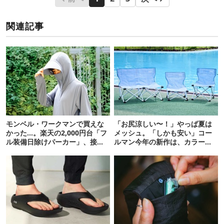
関連記事
モンベル・ワークマンで買えな
「お尻涼しい〜！」やっぱ夏は
かった…。楽天の2,000円台「フ
メッシュ。「しかも安い」コー
ル装備日除けパーカー」、接触
ルマン今年の新作は、カラーも
冷感が想像以上だった
さわやかです