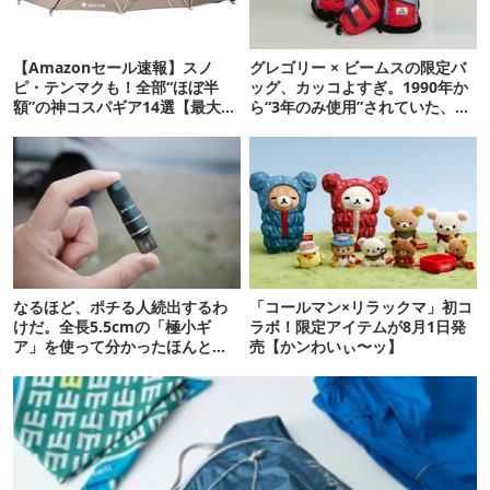
【Amazonセール速報】スノ
グレゴリー × ビームスの限定バ
ピ・テンマクも！全部“ほぼ半
ッグ、カッコよすぎ。1990年か
額”の神コスパギア14選【最大
ら“3年のみ使用”されていた、紫
71%OFF】
タグが復活
なるほど、ポチる人続出するわ
「コールマン×リラックマ」初コ
けだ。全長5.5cmの「極小ギ
ラボ！限定アイテムが8月1日発
ア」を使って分かったほんとの
売【かンわいぃ〜ッ】
魅力