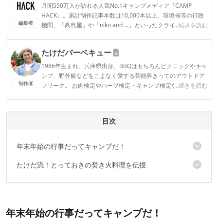
月間550万人が訪れる人気No.1キャンプメディア『CAMP
HACK』。累計制作記事本数は10,000本以上。環境省等の行政
編集者
機関、「髙島屋」や「niko and ...」といったクライアントとの
...続きを読む
連携実績多数。また、TBSテレビ『ラヴィット！』等、各メデ
ィアで登壇機会多数の編集部員も所属。
たけだバーベキュー
CAMP HACK編集部のプロフィール
1986年生まれ。兵庫県出身。BBQはもちろんピクニックやキャ
ンプ、野外飯などをこよなく愛する芸能界きってのアウトドア
制作者
フリーク。 お肉検定やハーブ検定・キャンプ検定などの資格も
...続きを読む
所持し、カナダアルバータ州BBQ大使などその他多くの肩書を
持つ。 狩猟免許も所持し、冬には“ハンティングたけだ”として
山をかきわけ獲物を追っている。 著書『超豪快バーベキューア
目次
イディアレシピ 』（池田書店）ほか、出版本の発行部数は累計
23万部を突破するなど、今最も勢いのあるアウトドアタレン
ト。
年末年始の行事だってキャンプだ！
たけだバーベキューのプロフィール
たけだ流！とっておきの焚き火料理を伝授
焚き火はやっぱりイイ！
鉄のフライパンを使った豪快ステーキ
フライパンでお手軽すき焼き
囲炉裏感マンテンの寄せ鍋
年末年始の行事だってキャンプだ！
焚き火に合うお酒はコレ！