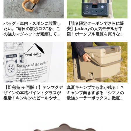
バッグ・車内・ズボンに設置し
【読者限定クーポンでさらに爆
たい。“毎日の数秒ロス”を、こ
安】Jackeryの人気モデルが半
の強力マグネットが短縮してく
額！ポータブル電源を買うなら
れそう…！【新作】
今が狙い目
【即完売 → 再販！】テンマクデ
真夏キャンプでも氷が残る！？
ザインの本格パイントグラスが
キャンプ向きすぎる「シマノの
復活！キンキンのビールやサワ
最強クーラーボックス」徹底解
ーに最高
剖