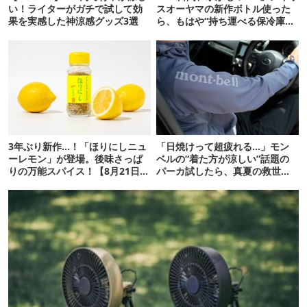
い！ライターがガチで試して効
スオーヤマの新作ボトル使った
果を実感した神涼感グッズ3選
ら、もはや“持ち運べる保冷庫
級”で震えた
3年ぶり新作…！「ほりにしニュ
「日焼けって超疲れる…」モン
ーレモン」が登場。後味さっぱ
ベルの“着た方が涼しい”話題の
りの万能スパイス！【8月21日発
パーカ試したら、真夏の救世主
売】
だった