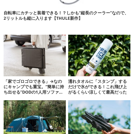
自転車にカチッと装着できる！？しかも“縦長のクーラー”なので、
2リットルも縦に入ります【THULE新作】
「家でゴロゴロできる」→なの
濡れタオルに「スタンプ」する
にキャンプでも重宝。“簡単に持
だけで氷ができる！これ飛び上
ち出せる”DODの1人用ソファが
がるくらい涼しくて最高だった
便利かも