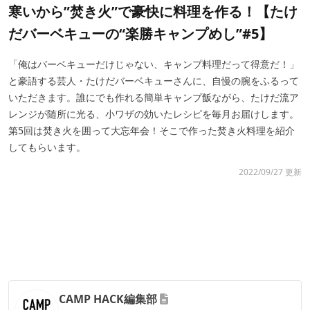
寒いから”焚き火”で豪快に料理を作る！【たけ
だバーベキューの“楽勝キャンプめし”#5】
「俺はバーベキューだけじゃない、キャンプ料理だって得意だ！」
と豪語する芸人・たけだバーベキューさんに、自慢の腕をふるって
いただきます。誰にでも作れる簡単キャンプ飯ながら、たけだ流ア
レンジが随所に光る、小ワザの効いたレシピを毎月お届けします。
第5回は焚き火を囲って大忘年会！そこで作った焚き火料理を紹介
してもらいます。
2022/09/27 更新
CAMP HACK編集部