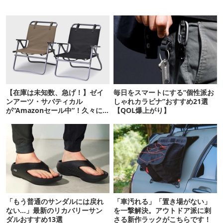
【在庫は未知数、急げ！】ゼイ
毎日をスマートにする“個性派お
ンアーツ・サバティカル
しゃれカラビナ”おすすめ21選
が“Amazonセール中”！久々に
【QOL爆上がり】
タープも買おうかな…
「もう普通のサンダルには戻れ
「車汚れる」「置き場がない」
ない…」最新のリカバリーサン
を一撃解決。アウトドア派に刺
ダルおすすめ13選
さる新作ラックがこちらです！