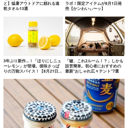
と】猛暑アウトドアに頼れる速
ラボ！限定アイテムが8月1日発
乾タオル13選
売【かンわいぃ〜ッ】
3年ぶり新作…！「ほりにしニュ
「嘘、これ2ルーム！？」しかも
ーレモン」が登場。後味さっぱ
設営簡単。初心者におすすめの
りの万能スパイス！【8月21日発
最新“おしゃれ広々テント”7選
売】