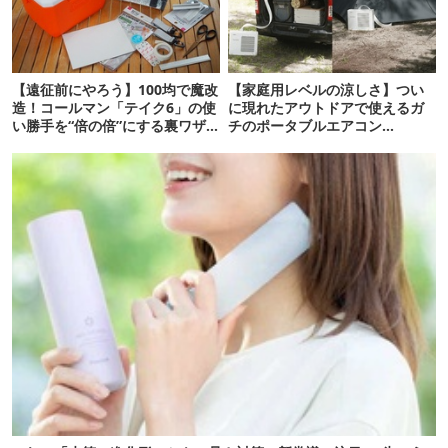
【遠征前にやろう】100均で魔改
【家庭用レベルの涼しさ】つい
造！コールマン「テイク6」の使
に現れたアウトドアで使えるガ
い勝手を“倍の倍”にする裏ワザ6
チのポータブルエアコン
連発
「Suzune」最速レビュー