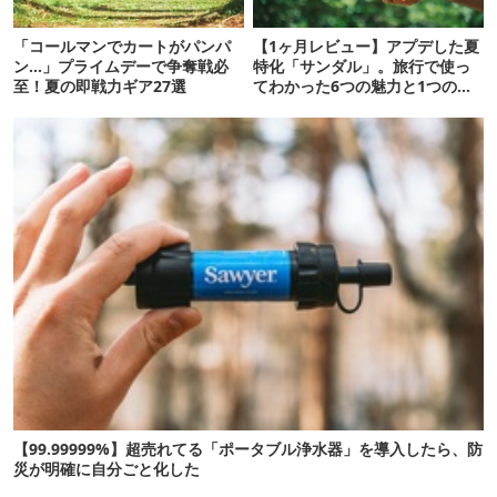
「コールマンでカートがパンパ
【1ヶ月レビュー】アプデした夏
ン…」プライムデーで争奪戦必
特化「サンダル」。旅行で使っ
至！夏の即戦力ギア27選
てわかった6つの魅力と1つの注
意点
【99.99999%】超売れてる「ポータブル浄水器」を導入したら、防
災が明確に自分ごと化した