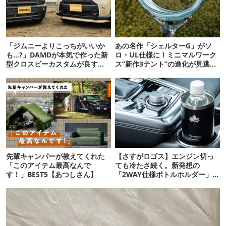
「ジムニーよりこっちがいいか
あの名作「シェルターG」がソ
も…?」DAMDが本気で作った新
ロ・UL仕様に！ミニマルワーク
型クロスビーカスタムが良すぎ
ス“新作3テント”の進化が見逃せ
るぞ！
ない
先輩キャンパーが教えてくれた
【さすがロゴス】エンジン切っ
「このアイテム最高なんで
ても冷たさ続く。新発想の
す！」BEST5【あつしさん】
「2WAY仕様ボトルホルダー」が
頼りになります