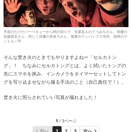
手前のたけだバーベキューから時計回りで、先輩芸人のてつみちさん、俳優の
佐藤貴史さん、同じく俳優の本多力さん、後輩のランパンプス寺内、地球のマ
ントル一平
そんな焚き火のときでもやりますよねー「セルカトン
グ」！ ちなみにセルカトングとは、よく拭いたトングの
先にスマホを挟み、インカメラをタイマーセットしてトン
グを写り込ませながら撮る手法のこと（自己責任で！）。
焚き火に照らされていい写真が撮れました！
1
/ 3ページ
前へ
1
2
3
次へ