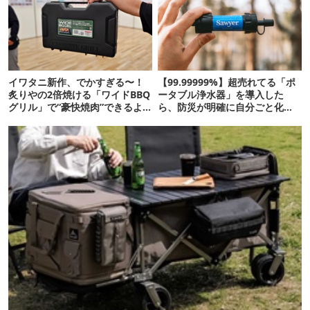
イワタニ新作、でかすぎる〜！
【99.99999%】超売れてる「ポ
炙りやの2倍焼ける「ワイドBBQ
ータブル浄水器」を導入した
グリル」で“豪快焼肉”できるよ
ら、防災が明確に自分ごと化し
【再販開始】
た