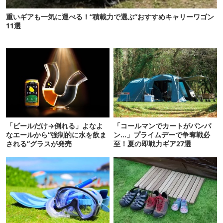
重いギアも一気に運べる！“積載力で選ぶ”おすすめキャリーワゴン
11選
「ビールだけ→倒れる」よなよ
「コールマンでカートがパンパ
なエールから“強制的に水を飲ま
ン…」プライムデーで争奪戦必
される”グラスが発売
至！夏の即戦力ギア27選