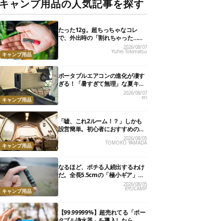
キャンプ用品の人気記事を探す
たった12g。超ちっちゃなコレ
で、外出時の「割れちゃった…」
がなくなりました
2026/08/07
Yuhei Tokimatsu
キャンプ用品
ポータブルエアコンの進化が凄す
ぎる！「暑すぎて無理」な夏キャ
ンプを激変させる最新5選
2026/08/07
eri
キャンプ用品
「嘘、これ2ルーム！？」しかも
設営簡単。初心者におすすめの最
新“おしゃれ広々テント”7選
2026/08/05
TOMOKO YAMADA
キャンプ用品
なるほど、ポチる人続出するわけ
だ。全長5.5cmの「極小ギア」を
使って分かったほんとの魅力
2026/08/05
RYUCAMP
キャンプ用品
【99.99999%】超売れてる「ポー
タブル浄水器」を導入したら、防