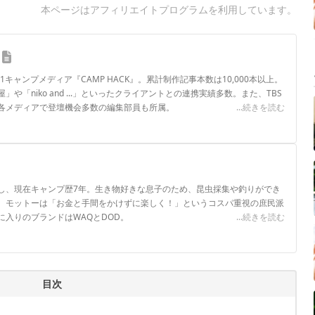
本ページはアフィリエイトプログラムを利用しています。
.1キャンプメディア『CAMP HACK』。累計制作記事本数は10,000本以上。
や「niko and ...」といったクライアントとの連携実績多数。また、TBS
各メディアで登壇機会多数の編集部員も所属。
...続きを読む
ロフィール
し、現在キャンプ歴7年。生き物好きな息子のため、昆虫採集や釣りができ
。モットーは「お金と手間をかけずに楽しく！」というコスパ重視の庶民派
入りのブランドはWAQとDOD。
...続きを読む
目次