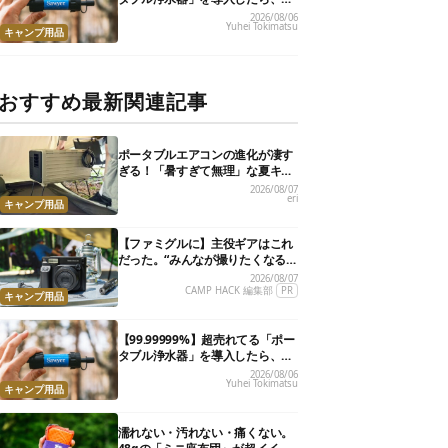
災が明確に自分ごと化した
2026/08/06
Yuhei Tokimatsu
キャンプ用品
おすすめ最新関連記事
ポータブルエアコンの進化が凄す
ぎる！「暑すぎて無理」な夏キャ
ンプを激変させる最新5選
2026/08/07
eri
キャンプ用品
【ファミグルに】主役ギアはこれ
だった。“みんなが撮りたくなる
カメラ”が楽しすぎる！
2026/08/07
CAMP HACK 編集部
PR
キャンプ用品
【99.99999%】超売れてる「ポー
タブル浄水器」を導入したら、防
災が明確に自分ごと化した
2026/08/06
Yuhei Tokimatsu
キャンプ用品
濡れない・汚れない・痛くない。