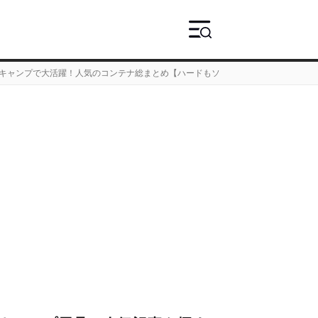
家でキャンプで大活躍！人気のコンテナ総まとめ【ハードもソフトも】