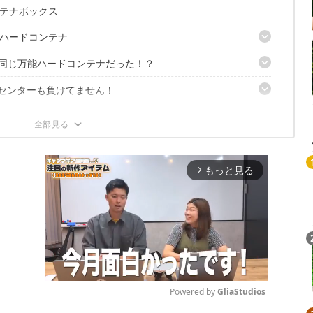
テナボックス
ハードコンテナ
て同じ万能ハードコンテナだった！？
ナー
ブ
センターも負けてません！
ックス・大
0
「無駄スペース解消」！
イト
トを使い分けて！
もっと見る
arrow_forward_ios
パーギアトートバッグ
Powered by 
GliaStudios