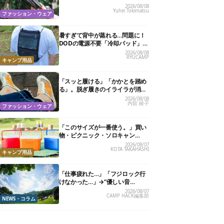
カバリーサンダル」が大本命！
2026/08/08
Yuhei Tokimatsu
ファッション・ウェア
暑すぎて背中が蒸れる…問題に！
DODの電源不要「冷却パッド」を
試したら、夏の移動がラクになっ
2026/08/08
RYUCAMP
た
キャンプ用品
「スッと履ける」「かかとを踏め
る」。脱ぎ履きのイライラが消え
る快適“スニーカーサンダル”6選
2026/08/08
内舘 綾子
ファッション・ウェア
「このサイズが一番使う。」買い
物・ピクニック・ソロキャン
に“ちょうどいい”小型クーラーボ
2026/08/07
KOTA TAKAHASHI
ックス13選
キャンプ用品
「仕事疲れた…」「フジロック行
けなかった…」→“優しい音
楽”と“大きな自然”で治癒。まだ間
2026/08/07
CAMP HACK編集部
に合います。
NEWS・コラム