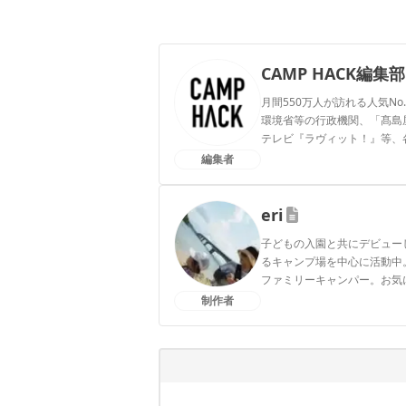
CAMP HACK編集部
月間550万人が訪れる人気No
環境省等の行政機関、「髙島屋」
テレビ『ラヴィット！』等、
編集者
CAMP HACK編集部のプ
eri
子どもの入園と共にデビュー
るキャンプ場を中心に活動中
ファミリーキャンパー。お気に
制作者
eriのプロフィール