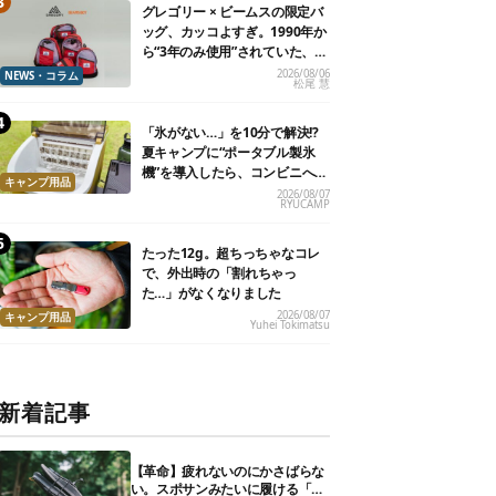
グレゴリー × ビームスの限定バ
ッグ、カッコよすぎ。1990年か
ら“3年のみ使用”されていた、紫
タグが復活
2026/08/06
NEWS・コラム
松尾 慧
「氷がない…」を10分で解決!?
夏キャンプに“ポータブル製氷
機”を導入したら、コンビニへ走
キャンプ用品
る必要がなくなった
2026/08/07
RYUCAMP
たった12g。超ちっちゃなコレ
で、外出時の「割れちゃっ
た…」がなくなりました
2026/08/07
キャンプ用品
Yuhei Tokimatsu
新着記事
【革命】疲れないのにかさばらな
い。スポサンみたいに履ける「リ