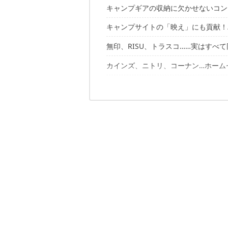
キャンプギアの収納に欠かせないコン
キャンプサイトの「映え」にも貢献！
無印、RISU、トラスコ……実はすべ
THOR（ソー） ラージトートコンテ
リングスター ドカット オリーブドラ
カインズ、ニトリ、コーナン…ホーム
無印良品 ポリプロピレン頑丈収納ボ
イエティ ロードアウトゴーボックス3
RISU トランクカーゴ
プラノ フィールドトランク
対するソフトコンテナ。利点はズバリ
カインズ
トラスコ トランクカーゴアフィリエ
スノーピーク シェルフコンテナ50
ニトリ
折りコンシェルフ
コンテナは用途に応じてハードとソフ
バリスティクス ギアコンテナ
コーナン
CWF オールウェザー コンテナ
アッソブ コンテナボックス
ノースフェイス ギアコンテナバッグ
オレゴニアン・キャンパー WPキャン