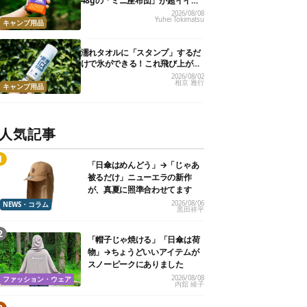
48gの「ミニ座布団」が超イイ具
合
2026/08/08
Yuhei Tokimatsu
キャンプ用品
濡れタオルに「スタンプ」するだ
けで氷ができる！これ飛び上がる
くらい涼しくて最高だった
2026/08/02
相京 雅行
キャンプ用品
人気記事
「日傘はめんどう」→「じゃあ
被るだけ」ニューエラの新作
が、真夏に照準合わせてます
2026/08/06
NEWS・コラム
黒田祥平
「帽子じゃ焼ける」「日傘は荷
物」→ちょうどいいアイテムが
スノーピークにありました
2026/08/08
ファッション・ウェア
内舘 綾子