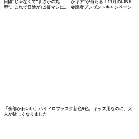
日陰”じゃなくて“まさかの丸
かギア”が当たる！11月のLINE
型”。これで日陰が1.5倍マシに
＠読者プレゼントキャンペーン
なる新作タープです
「全部かわいい」ハイドロフラスク新色5色。キッズ用なのに、大
人が欲しくなりました