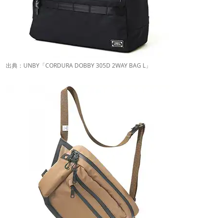
出典：
UNBY
「CORDURA DOBBY 305D 2WAY BAG L」