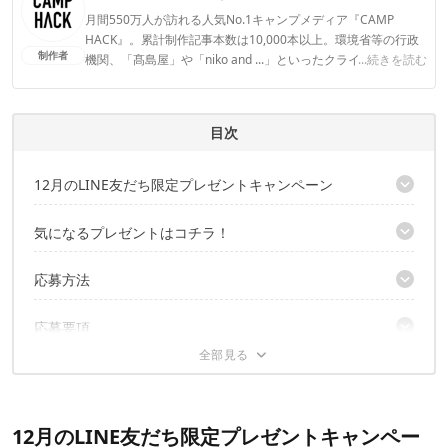
月間550万人が訪れる人気No.1キャンプメディア『CAMP
HACK』。累計制作記事本数は10,000本以上。環境省等の行政
制作者
機関、「髙島屋」や「niko and ...」といったクライアントとの
...続きを読む
連携実績多数。また、TBSテレビ『ラヴィット！』等、各メデ
ィアで登壇機会多数の編集部員も所属。
CAMP HACK編集部のプロフィール
目次
12月のLINE友だち限定プレゼントキャンペーン
キャンペーン応募期間
気になるプレゼントはコチラ！
プレゼント概要
コールマン「ウェザーマスター ワイド2ルーム コクーンⅡ」
応募方法
コールマン「トンネル2ルームハウス/LDX スタートパッケージ
（オリーブ/サンド）」
CAMP HACKをLINE友だちに追加
応募要項
イワタニ「カセットフー タフまる」
LINE下部に表示されている文字をタップ！
DOD「メラテレビ16型」
3分で終わるアンケートに回答する！
キャンペーン概要
オムニチャージ「Omni20」
応募条件
UNBY「AS2OV」バッグ4種
賞品・当選数
SOTO「レギュレーター2バーナー GRID（グリッド）ST-526」
12月のLINE友だち限定プレゼントキャンペー
当選発表
「ルーメナー2」