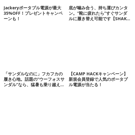
Jackeryポータブル電源が最大
底が噛み合う、持ち運びカンタ
35%OFF！プレゼントキャンペ
ン。“靴に疲れたら”すぐサンダ
ーンも！
ルに履き替え可能です【SHAKA
新作】
「サンダルなのに」フカフカの
【CAMP HACKキャンペーン】
履き心地。話題の“ウーフォスサ
新規会員登録で人気のポータブ
ンダル”なら、猛暑も乗り越えら
ル電源が当たる！
れるかも