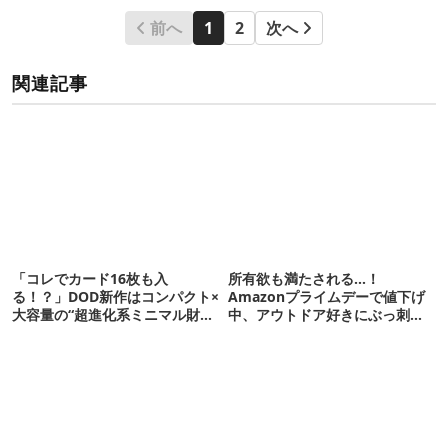
前へ
1
2
次へ
関連記事
「コレでカード16枚も入
所有欲も満たされる…！
る！？」DOD新作はコンパクト×
Amazonプライムデーで値下げ
大容量の“超進化系ミニマル財
中、アウトドア好きにぶっ刺さ
布”だ！
る「便利ガジェット」8選