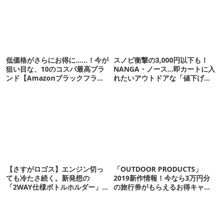
低価格がさらにお得に……！今が
スノピ衝撃の3,000円以下も！
狙い目な、10のコスパ最高ブラ
NANGA・ノース…即カートに入
ンド【Amazonブラックフライ
れたいアウトドアな「値下げ夏
デー】
服」12選
【さすがロゴス】エンジン切っ
「OUTDOOR PRODUCTS」
ても冷たさ続く。新発想の
2019新作情報！今なら3万円分
「2WAY仕様ボトルホルダー」が
の旅行券がもらえるお得キャン
頼りになります
ペーンも実施中【アウトドア通
信.358】