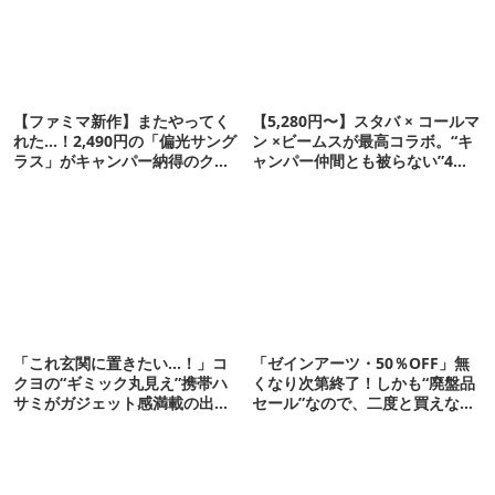
【ファミマ新作】またやってく
【5,280円〜】スタバ × コールマ
れた…！2,490円の「偏光サング
ン ×ビームスが最高コラボ。“キ
ラス」がキャンパー納得のクオ
ャンパー仲間とも被らない”4ア
リティ
イテムを発表
「これ玄関に置きたい…！」コ
「ゼインアーツ・50％OFF」無
クヨの“ギミック丸見え”携帯ハ
くなり次第終了！しかも“廃盤品
サミがガジェット感満載の出来
セール”なので、二度と買えない
栄え
かも【8月4日から】