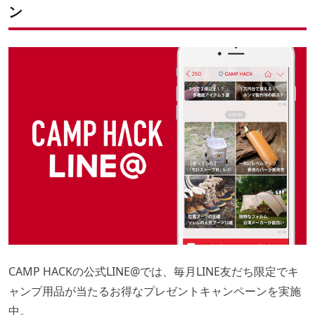
キャンペーン応募期間
ユニフレーム「焚火ベース450」
ン
その他注意事項
Teva「エンバーモック2」
ROOT Co.「Shock Resist Case Pro. For iPhone8/7」
チャムス「アルパインパーティダウンジャケット」
スタンレー「ゴーシリーズ 真空グロウラー1.9L」
CAMP HACKの公式LINE@では、毎月LINE友だち限定でキ
ャンプ用品が当たるお得なプレゼントキャンペーンを実施
中。