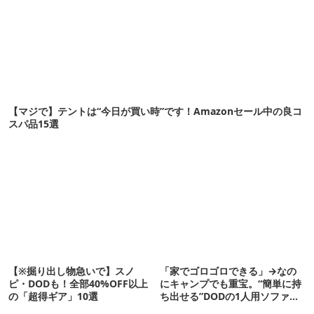
【マジで】テントは“今日が買い時”です！Amazonセール中の良コ
スパ品15選
【※掘り出し物急いで】スノ
「家でゴロゴロできる」→なの
ピ・DODも！全部40%OFF以上
にキャンプでも重宝。“簡単に持
の「超得ギア」10選
ち出せる”DODの1人用ソファが
便利かも