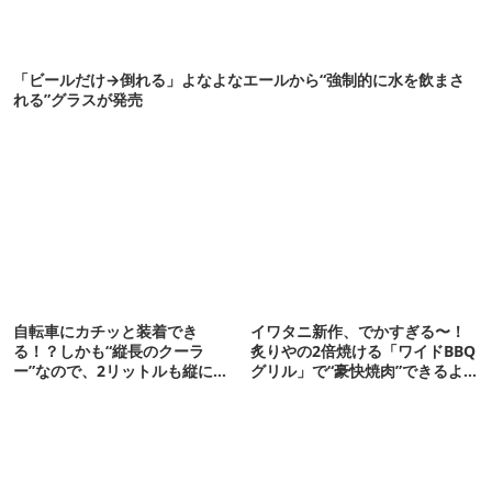
「ビールだけ→倒れる」よなよなエールから“強制的に水を飲まさ
れる”グラスが発売
自転車にカチッと装着でき
イワタニ新作、でかすぎる〜！
る！？しかも“縦長のクーラ
炙りやの2倍焼ける「ワイドBBQ
ー”なので、2リットルも縦に入
グリル」で“豪快焼肉”できるよ
ります【THULE新作】
【再販開始】