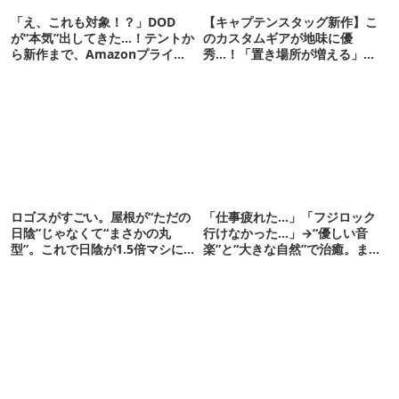
「え、これも対象！？」DOD
【キャプテンスタッグ新作】こ
が“本気”出してきた…！テントか
のカスタムギアが地味に優
ら新作まで、Amazonプライム
秀…！「置き場所が増える」
デーの注目ギア27選
「荷物が落ちない」
ロゴスがすごい。屋根が“ただの
「仕事疲れた…」「フジロック
日陰”じゃなくて“まさかの丸
行けなかった…」→“優しい音
型”。これで日陰が1.5倍マシに
楽”と“大きな自然”で治癒。まだ
なる新作タープです
間に合います。