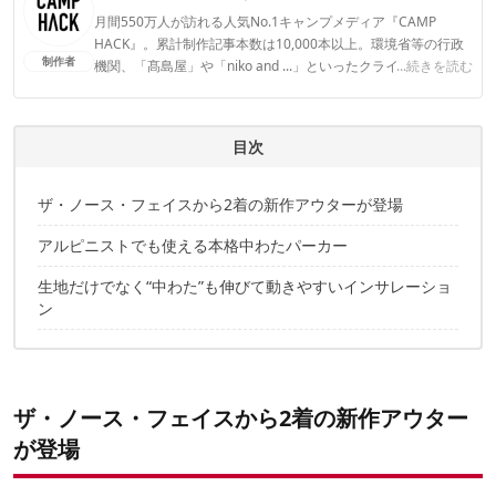
月間550万人が訪れる人気No.1キャンプメディア『CAMP
HACK』。累計制作記事本数は10,000本以上。環境省等の行政
制作者
機関、「髙島屋」や「niko and ...」といったクライアントとの
...続きを読む
連携実績多数。また、TBSテレビ『ラヴィット！』等、各メデ
ィアで登壇機会多数の編集部員も所属。
CAMP HACK編集部のプロフィール
目次
ザ・ノース・フェイスから2着の新作アウターが登場
アルピニストでも使える本格中わたパーカー
生地だけでなく“中わた”も伸びて動きやすいインサレーショ
ン
ザ・ノース・フェイスから2着の新作アウター
が登場