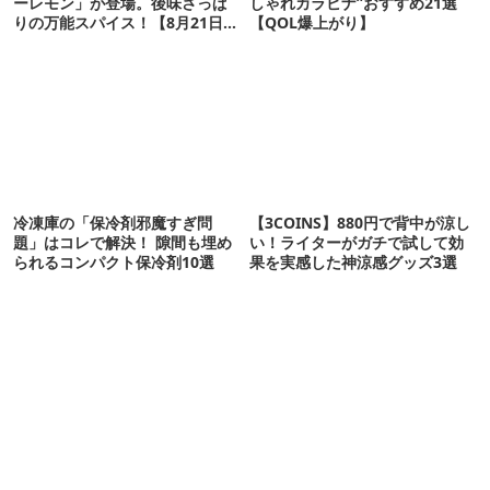
ーレモン」が登場。後味さっぱ
しゃれカラビナ”おすすめ21選
りの万能スパイス！【8月21日発
【QOL爆上がり】
売】
冷凍庫の「保冷剤邪魔すぎ問
【3COINS】880円で背中が涼し
題」はコレで解決！ 隙間も埋め
い！ライターがガチで試して効
られるコンパクト保冷剤10選
果を実感した神涼感グッズ3選