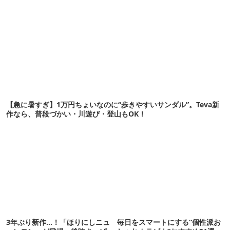
【急に暑すぎ】1万円ちょいなのに“歩きやすいサンダル”。Teva新
作なら、普段づかい・川遊び・登山もOK！
3年ぶり新作…！「ほりにしニュ
毎日をスマートにする“個性派お