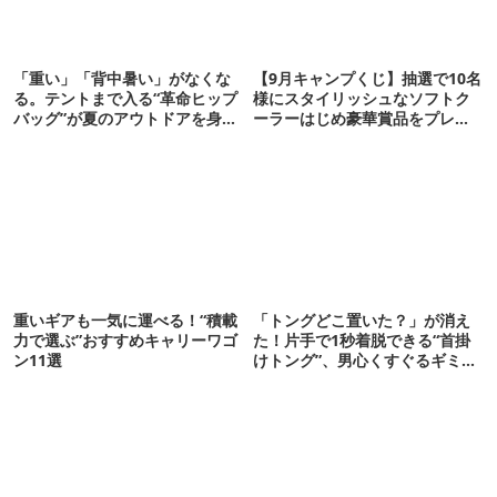
「重い」「背中暑い」がなくな
【9月キャンプくじ】抽選で10名
る。テントまで入る“革命ヒップ
様にスタイリッシュなソフトク
バッグ”が夏のアウトドアを身軽
ーラーはじめ豪華賞品をプレゼ
にしてくれた
ント！
重いギアも一気に運べる！“積載
「トングどこ置いた？」が消え
力で選ぶ”おすすめキャリーワゴ
た！片手で1秒着脱できる“首掛
ン11選
けトング”、男心くすぐるギミッ
クが最高だった