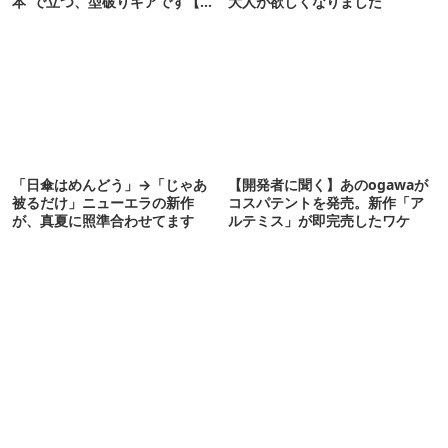
本”で立つ、型破りギアです【ド
大人が欲しくなりました
ベルグ新作 NEUK】
「日傘はめんどう」→「じゃあ
【開発者に聞く】あのogawaが
被るだけ」ニューエラの新作
コスパテントを発売。新作「ア
が、真夏に照準合わせてます
ルテミス」が即完売したワケ