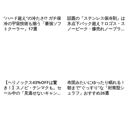
“ハード超え”の冷たさ!? ガチ保
話題の「ステンレス保冷剤」は
冷の宇宙技術も揃う「最強ソフ
氷点下パック超え？ロゴス・ス
トクーラー」17選
ノーピーク・爆売れノーブラン
ド品を比べてみた
【ヘリノックス43%OFFは驚
布団みたいにゆったり眠れる！
き！】スノピ・テンマクも。セ
朝まで“ぐっすり”な「封筒型シ
ール中の「見逃せないキャンプ
ュラフ」おすすめ26選
道具」12選