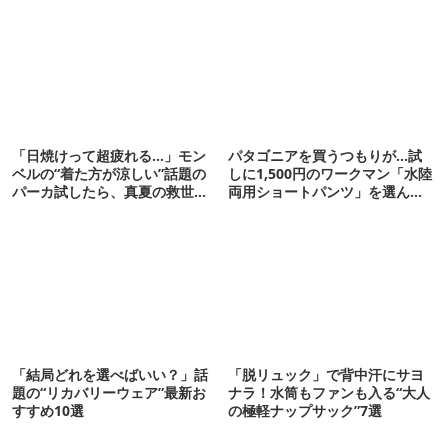
「日焼けって超疲れる…」モン
パタゴニアを買うつもりが…試
ベルの“着た方が涼しい”話題の
しに1,500円のワークマン「水陸
パーカ試したら、真夏の救世主
両用ショートパンツ」を選んだ
だった
ら大正解だった
「結局どれを選べばいい？」話
「脱リュック」で背中汗にサヨ
題の“リカバリーウェア”最新お
ナラ！水筒もファンも入る“大人
すすめ10選
の極軽ナップサック”7選