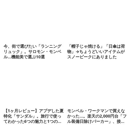
今、街で選びたい「ランニング
「帽子じゃ焼ける」「日傘は荷
リュック」。サロモン・モンベ
物」→ちょうどいいアイテムが
ル…機能美で選ぶ10選
スノーピークにありました
【1ヶ月レビュー】アプデした夏
モンベル・ワークマンで買えな
特化「サンダル」。旅行で使っ
かった…。楽天の2,000円台「フ
てわかった6つの魅力と1つの注
ル装備日除けパーカー」、接触
意点
冷感が想像以上だった