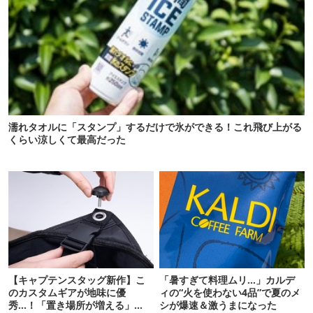
濡れタオルに「スタンプ」するだけで氷ができる！これ飛び上がる
くらい涼しくて最高だった
【キャプテンスタッグ新作】こ
「暑すぎて料理ムリ…」カルデ
のカスタムギアが地味に優
ィの“火を使わない4品”で夏のメ
秀…！「置き場所が増える」
シが爆速＆激うまになった