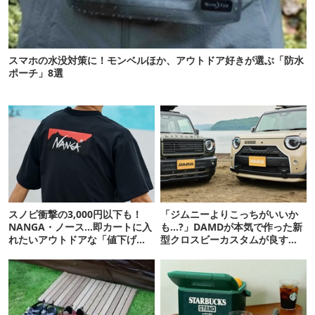
スマホの水没対策に！モンベルほか、アウトドア好きが選ぶ「防水
ポーチ」8選
スノピ衝撃の3,000円以下も！
「ジムニーよりこっちがいいか
NANGA・ノース…即カートに入
も…?」DAMDが本気で作った新
れたいアウトドアな「値下げ夏
型クロスビーカスタムが良すぎ
服」12選
るぞ！