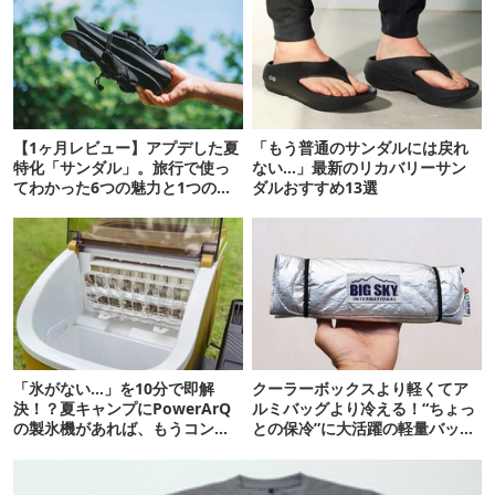
【1ヶ月レビュー】アプデした夏
「もう普通のサンダルには戻れ
特化「サンダル」。旅行で使っ
ない…」最新のリカバリーサン
てわかった6つの魅力と1つの注
ダルおすすめ13選
意点
「氷がない…」を10分で即解
クーラーボックスより軽くてア
決！？夏キャンプにPowerArQ
ルミバッグより冷える！“ちょっ
の製氷機があれば、もうコンビ
との保冷”に大活躍の軽量バッグ
ニ走らなくていいぞ
7選