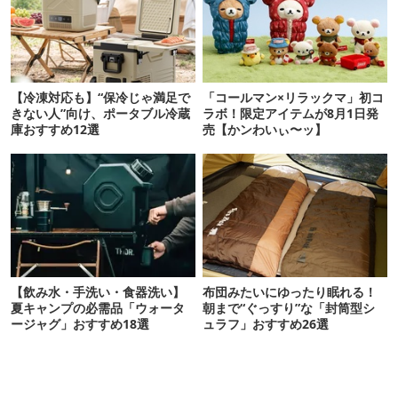
【冷凍対応も】“保冷じゃ満足で
「コールマン×リラックマ」初コ
きない人”向け、ポータブル冷蔵
ラボ！限定アイテムが8月1日発
庫おすすめ12選
売【かンわいぃ〜ッ】
【飲み水・手洗い・食器洗い】
布団みたいにゆったり眠れる！
夏キャンプの必需品「ウォータ
朝まで“ぐっすり”な「封筒型シ
ージャグ」おすすめ18選
ュラフ」おすすめ26選