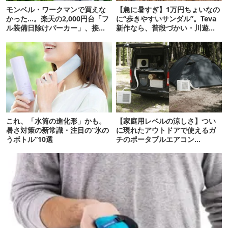
モンベル・ワークマンで買えな
【急に暑すぎ】1万円ちょいなの
かった…。楽天の2,000円台「フ
に“歩きやすいサンダル”。Teva
ル装備日除けパーカー」、接触
新作なら、普段づかい・川遊
冷感が想像以上だった
び・登山もOK！
これ、「水筒の進化形」かも。
【家庭用レベルの涼しさ】つい
暑さ対策の新常識・注目の“氷の
に現れたアウトドアで使えるガ
うボトル”10選
チのポータブルエアコン
「Suzune」最速レビュー