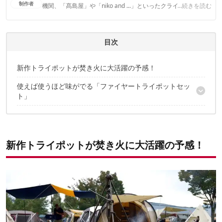
制作者
機関、「髙島屋」や「niko and ...」といったクライアントとの
...続きを読む
連携実績多数。また、TBSテレビ『ラヴィット！』等、各メデ
ィアで登壇機会多数の編集部員も所属。
CAMP HACK編集部のプロフィール
目次
新作トライポットが焚き火に大活躍の予感！
使えば使うほど味がでる「ファイヤートライポットセッ
ト」
調理器具をぶら下げる「上下自在ジグ」
ロゴ入り！トライアングル型ロストル
新作トライポットが焚き火に大活躍の予感！