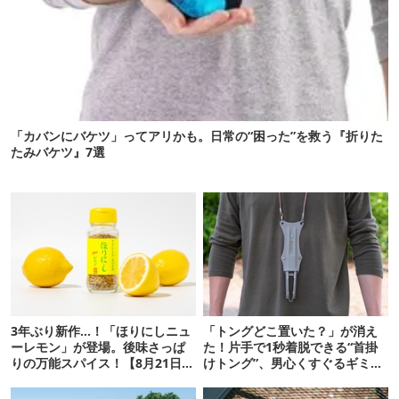
「カバンにバケツ」ってアリかも。日常の“困った”を救う『折りた
たみバケツ』7選
3年ぶり新作…！「ほりにしニュ
「トングどこ置いた？」が消え
ーレモン」が登場。後味さっぱ
た！片手で1秒着脱できる“首掛
りの万能スパイス！【8月21日発
けトング”、男心くすぐるギミッ
売】
クが最高だった