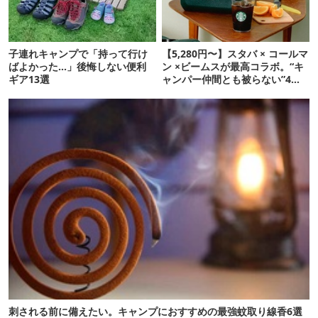
子連れキャンプで「持って行け
【5,280円〜】スタバ × コールマ
ばよかった…」後悔しない便利
ン ×ビームスが最高コラボ。“キ
ギア13選
ャンパー仲間とも被らない”4ア
イテムを発表
刺される前に備えたい。キャンプにおすすめの最強蚊取り線香6選