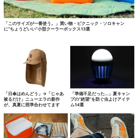
「このサイズが一番使う。」買い物・ピクニック・ソロキャン
に“ちょうどいい”小型クーラーボックス13選
「日傘はめんどう」→「じゃあ
「準備不足だった…」夏キャン
被るだけ」ニューエラの新作
プの“絶望”を防ぐ虫よけアイテ
が、真夏に照準合わせてます
ム14選