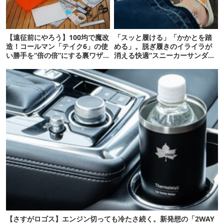
【遠征前にやろう】100均で魔改
「スッと履ける」「かかとを踏
造！コールマン「テイク6」の使
める」。脱ぎ履きのイライラが
い勝手を“倍の倍”にする裏ワザ6
消える快適“スニーカーサンダ
連発
ル”6選
【さすがロゴス】エンジン切っても冷たさ続く。新発想の「2WAY