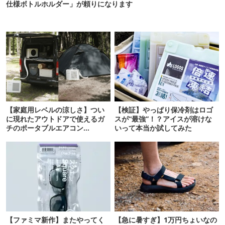
仕様ボトルホルダー」が頼りになります
【家庭用レベルの涼しさ】つい
【検証】やっぱり保冷剤はロゴ
に現れたアウトドアで使えるガ
スが“最強”！？アイスが溶けな
チのポータブルエアコン
いって本当か試してみた
「Suzune」最速レビュー
【ファミマ新作】またやってく
【急に暑すぎ】1万円ちょいなの