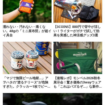
濡れない・汚れない・痛くな
【3COINS】880円で背中が涼し
い。48gの「ミニ座布団」が超イ
い！ライターがガチで試して効
イ具合
果を実感した神涼感グッズ3選
「マジで無限ビール地獄…」ア
【速報レポ】モンベル2026秋冬
ヲハタの“塗るテリーヌ”が危険
展示会！驚き価格の3wayウェア
すぎた。クラッカー1枚でビール
も「これはバズるぞ…」な新作
が止まらない！
10選