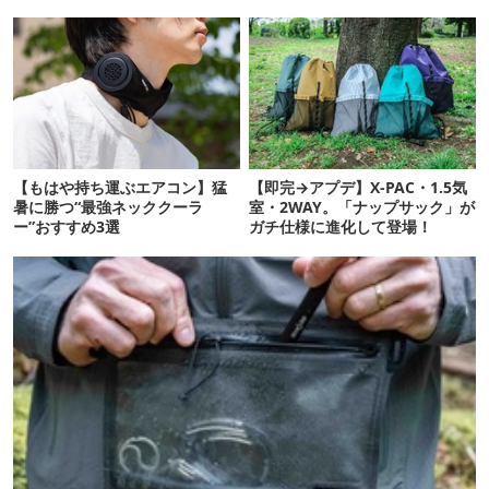
「荷物が落ちない」
【もはや持ち運ぶエアコン】猛
【即完→アプデ】X-PAC・1.5気
暑に勝つ“最強ネッククーラ
室・2WAY。「ナップサック」が
ー”おすすめ3選
ガチ仕様に進化して登場！