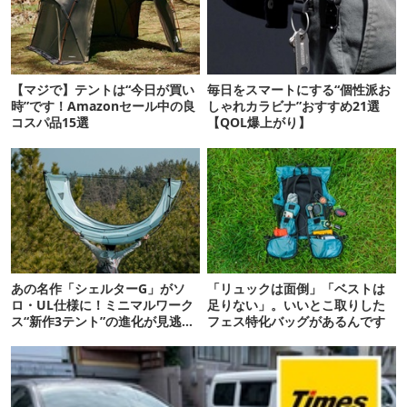
【マジで】テントは“今日が買い
毎日をスマートにする“個性派お
時”です！Amazonセール中の良
しゃれカラビナ”おすすめ21選
コスパ品15選
【QOL爆上がり】
あの名作「シェルターG」がソ
「リュックは面倒」「ベストは
ロ・UL仕様に！ミニマルワーク
足りない」。いいとこ取りした
ス“新作3テント”の進化が見逃せ
フェス特化バッグがあるんです
ない