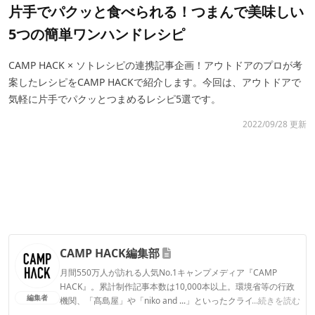
片手でパクッと食べられる！つまんで美味しい
5つの簡単ワンハンドレシピ
CAMP HACK × ソトレシピの連携記事企画！アウトドアのプロが考
案したレシピをCAMP HACKで紹介します。今回は、アウトドアで
気軽に片手でパクッとつまめるレシピ5選です。
2022/09/28 更新
CAMP HACK編集部
月間550万人が訪れる人気No.1キャンプメディア『CAMP
HACK』。累計制作記事本数は10,000本以上。環境省等の行政
編集者
機関、「髙島屋」や「niko and ...」といったクライアントとの
...続きを読む
連携実績多数。また、TBSテレビ『ラヴィット！』等、各メデ