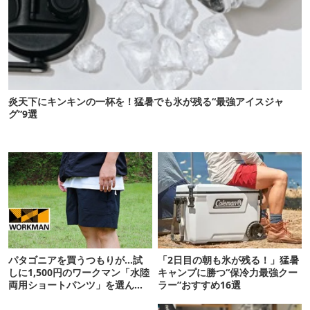
炎天下にキンキンの一杯を！猛暑でも氷が残る“最強アイスジャ
グ”9選
パタゴニアを買うつもりが…試
「2日目の朝も氷が残る！」猛暑
しに1,500円のワークマン「水陸
キャンプに勝つ“保冷力最強クー
両用ショートパンツ」を選んだ
ラー”おすすめ16選
ら大正解だった