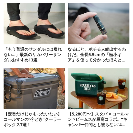
「もう普通のサンダルには戻れ
なるほど、ポチる人続出するわ
ない…」最新のリカバリーサン
けだ。全長5.5cmの「極小ギ
ダルおすすめ13選
ア」を使って分かったほんとの
魅力
【定番だけじゃもったいない】
【5,280円〜】スタバ × コールマ
コールマンの“今どき”クーラー
ン ×ビームスが最高コラボ。“キ
ボックス7選！
ャンパー仲間とも被らない”4ア
イテムを発表