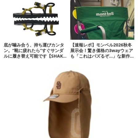
底が噛み合う、持ち運びカンタ
【速報レポ】モンベル2026秋冬
ン。“靴に疲れたら”すぐサンダ
展示会！驚き価格の3wayウェア
ルに履き替え可能です【SHAKA
も「これはバズるぞ…」な新作
新作】
10選