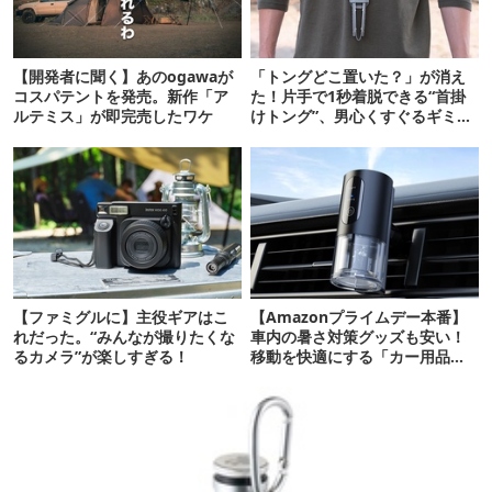
【開発者に聞く】あのogawaが
「トングどこ置いた？」が消え
コスパテントを発売。新作「ア
た！片手で1秒着脱できる“首掛
ルテミス」が即完売したワケ
けトング”、男心くすぐるギミッ
クが最高だった
【ファミグルに】主役ギアはこ
【Amazonプライムデー本番】
れだった。“みんなが撮りたくな
車内の暑さ対策グッズも安い！
るカメラ”が楽しすぎる！
移動を快適にする「カー用品」
12選