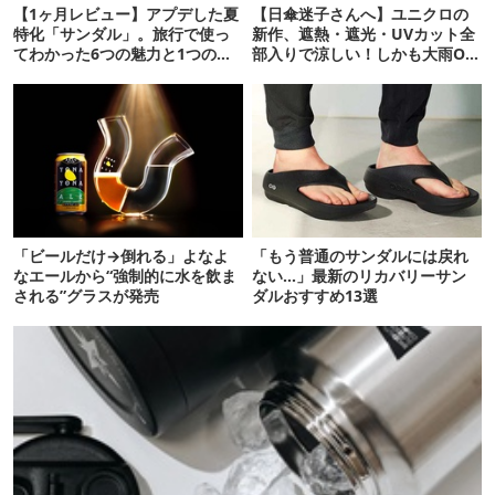
【1ヶ月レビュー】アプデした夏
【日傘迷子さんへ】ユニクロの
特化「サンダル」。旅行で使っ
新作、遮熱・遮光・UVカット全
てわかった6つの魅力と1つの注
部入りで涼しい！しかも大雨OK
意点
でコスパ良すぎた
「ビールだけ→倒れる」よなよ
「もう普通のサンダルには戻れ
なエールから“強制的に水を飲ま
ない…」最新のリカバリーサン
される”グラスが発売
ダルおすすめ13選