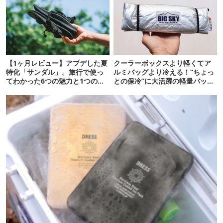
【1ヶ月レビュー】アプデした夏
クーラーボックスより軽くてア
特化「サンダル」。旅行で使っ
ルミバッグより冷える！“ちょっ
てわかった6つの魅力と1つの注
との保冷”に大活躍の軽量バッグ
意点
7選