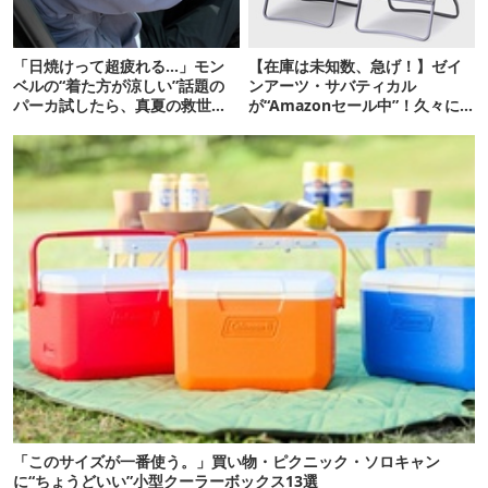
「日焼けって超疲れる…」モン
【在庫は未知数、急げ！】ゼイ
ベルの“着た方が涼しい”話題の
ンアーツ・サバティカル
パーカ試したら、真夏の救世主
が“Amazonセール中”！久々に
だった
タープも買おうかな…
「このサイズが一番使う。」買い物・ピクニック・ソロキャン
に“ちょうどいい”小型クーラーボックス13選