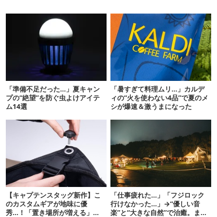
「準備不足だった…」夏キャン
「暑すぎて料理ムリ…」カルデ
プの“絶望”を防ぐ虫よけアイテ
ィの“火を使わない4品”で夏のメ
ム14選
シが爆速＆激うまになった
【キャプテンスタッグ新作】こ
「仕事疲れた…」「フジロック
のカスタムギアが地味に優
行けなかった…」→“優しい音
秀…！「置き場所が増える」
楽”と“大きな自然”で治癒。まだ