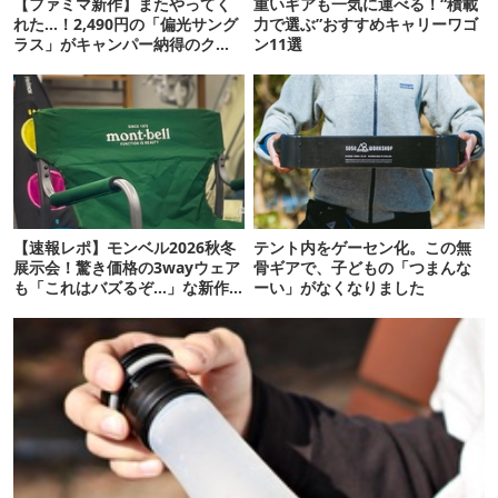
【ファミマ新作】またやってく
重いギアも一気に運べる！“積載
れた…！2,490円の「偏光サング
力で選ぶ”おすすめキャリーワゴ
ラス」がキャンパー納得のクオ
ン11選
リティ
【速報レポ】モンベル2026秋冬
テント内をゲーセン化。この無
展示会！驚き価格の3wayウェア
骨ギアで、子どもの「つまんな
も「これはバズるぞ…」な新作
ーい」がなくなりました
10選