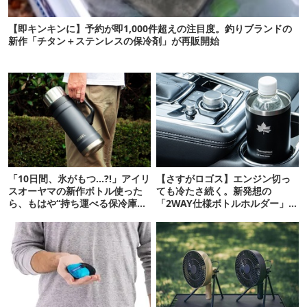
【即キンキンに】予約が即1,000件超えの注目度。釣りブランドの
新作「チタン＋ステンレスの保冷剤」が再販開始
「10日間、氷がもつ…?!」アイリ
【さすがロゴス】エンジン切っ
スオーヤマの新作ボトル使った
ても冷たさ続く。新発想の
ら、もはや“持ち運べる保冷庫
「2WAY仕様ボトルホルダー」が
級”で震えた
頼りになります