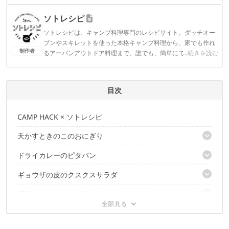
ィアで登壇機会多数の編集部員も所属。
ソトレシピ
CAMP HACK編集部のプロフィール
ソトレシピは、キャンプ料理専門のレシピサイト。ダッチオー
ブンやスキレットを使った本格キャンプ料理から、家でも作れ
制作者
るアーバンアウトドア料理まで、誰でも、簡単にできて、しか
...続きを読む
もおしゃれな“ソト”を楽しむ“レシピ”の情報をお届けします。
ソトレシピのプロフィール
目次
CAMP HACK × ソトレシピ
天かすときのこのおにぎり
ドライカレーのピタパン
道具
調理時間
ギョウザの皮のクスクスサラダ
道具
材料
調理時間
作り方
燻製カマンベールと生ハムのホットサンド
道具
材料
シェフのひとこと
調理時間
作り方
焼きポテチーズと焼きチョコチーズ
道具
材料
シェフのひとこと
調理時間
作り方