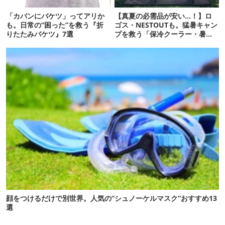
「カバンにバケツ」ってアリか
【真夏の必需品が安い…！】ロ
も。日常の“困った”を救う『折
ゴス・NESTOUTも。猛暑キャン
りたたみバケツ』7選
プを救う「保冷クーラー・暑さ
対策ギア」12選
顔をつけるだけで別世界。人気の“シュノーケルマスク”おすすめ13
選