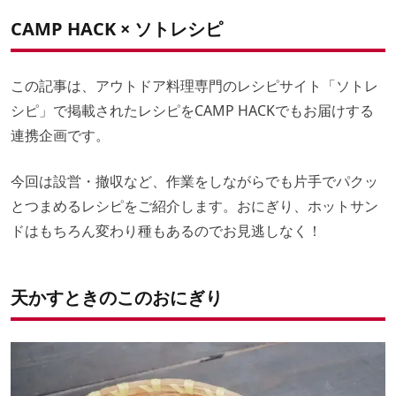
もっとレシピが知りたい人は「ソトレシピ」で！
道具
材料
シェフのひとこと
CAMP HACK × ソトレシピ
調理時間
シェフのひとこと
材料
作り方
シェフのひとこと
この記事は、アウトドア料理専門のレシピサイト「ソトレ
シピ」で掲載されたレシピをCAMP HACKでもお届けする
連携企画です。
今回は設営・撤収など、作業をしながらでも片手でパクッ
とつまめるレシピをご紹介します。おにぎり、ホットサン
ドはもちろん変わり種もあるのでお見逃しなく！
天かすときのこのおにぎり