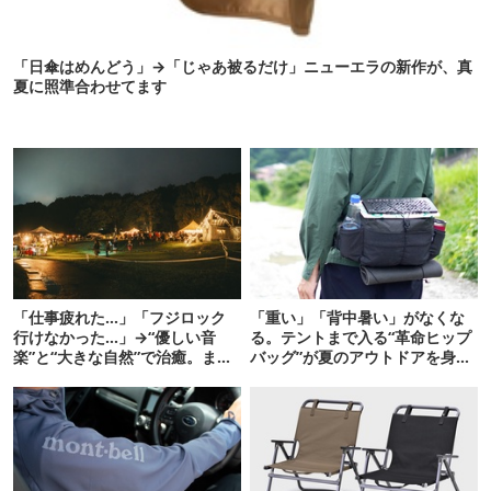
「日傘はめんどう」→「じゃあ被るだけ」ニューエラの新作が、真
夏に照準合わせてます
「仕事疲れた…」「フジロック
「重い」「背中暑い」がなくな
行けなかった…」→“優しい音
る。テントまで入る“革命ヒップ
楽”と“大きな自然”で治癒。まだ
バッグ”が夏のアウトドアを身軽
間に合います。
にしてくれた