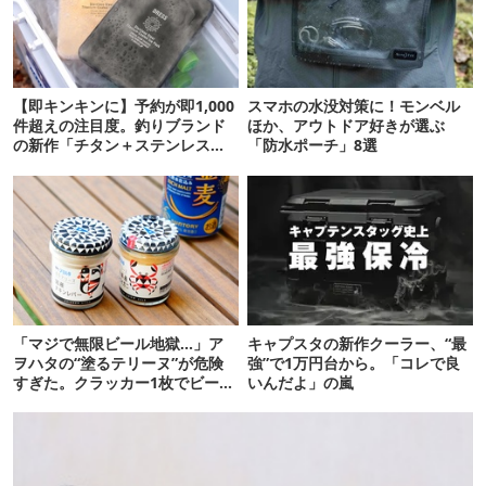
【即キンキンに】予約が即1,000
スマホの水没対策に！モンベル
件超えの注目度。釣りブランド
ほか、アウトドア好きが選ぶ
の新作「チタン＋ステンレスの
「防水ポーチ」8選
保冷剤」が再販開始
「マジで無限ビール地獄…」ア
キャプスタの新作クーラー、“最
ヲハタの“塗るテリーヌ”が危険
強”で1万円台から。「コレで良
すぎた。クラッカー1枚でビール
いんだよ」の嵐
が止まらない！