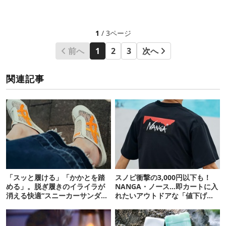
1
/ 3ページ
前へ
1
2
3
次へ
関連記事
「スッと履ける」「かかとを踏
スノピ衝撃の3,000円以下も！
める」。脱ぎ履きのイライラが
NANGA・ノース…即カートに入
消える快適“スニーカーサンダ
れたいアウトドアな「値下げ夏
ル”6選
服」12選