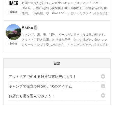
月間550万人が訪れる人気No.1キャンプメディア『CAMP
HACK』。累計制作記事本数は10,000本以上。環境省等の行政
編集者
機関、「髙島屋」や「niko and ...」といったクライアントとの
...続きを読む
連携実績多数。また、TBSテレビ『ラヴィット！』等、各メデ
ィアで登壇機会多数の編集部員も所属。
Akiko
CAMP HACK編集部のプロフィール
キャンプ、川、車、料理、ビールが大好き！な２児の母です。
アウトドア好き旦那、釣り好き息子、冬でも泳ぎたい娘とファ
制作者
ミリーキャンプを楽しみながら、キャンピングカー購入を計画
...続きを読む
中！
Akikoのプロフィール
目次
アウトドアで使える雑貨は恵比寿にあり！
キャンプで役立つPFS発、10のアイテム
キャンプ向けがザックザク！
お店にも足を運んでみよう！
①ローンチェア
②救急ボックス
PFSパーツセンター
③折りたたみのテーブル脚
④スチール製バスケット