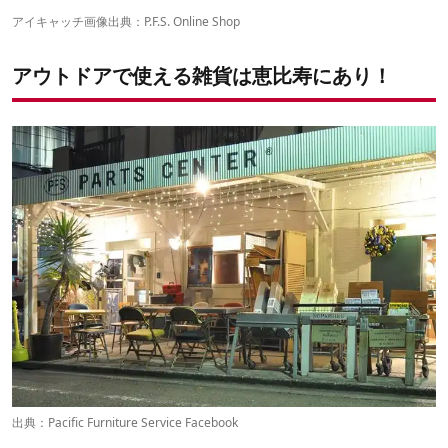
⑤折りたためるプラスチックコンテナ
アイキャッチ画像出典：
P.F.S. Online Shop
⑥イギリス軍のユーズドチェア
⑦アルミコンテナ
アウトドアで使える雑貨は恵比寿にあり！
⑧オーガニックコットンタオル
⑨ウールのブランケット
⑩中身を書き込めるステッカー
出典：
Pacific Furniture Service Facebook