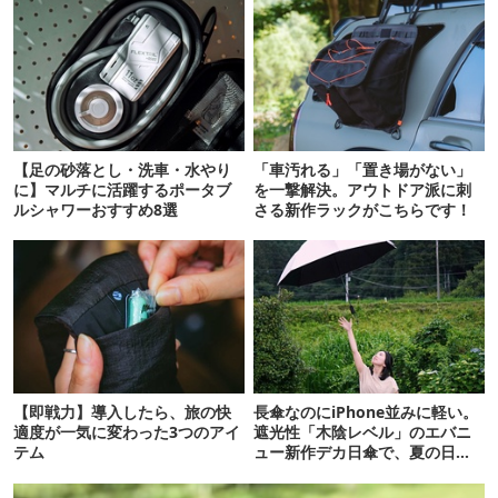
【足の砂落とし・洗車・水やり
「車汚れる」「置き場がない」
に】マルチに活躍するポータブ
を一撃解決。アウトドア派に刺
ルシャワーおすすめ8選
さる新作ラックがこちらです！
【即戦力】導入したら、旅の快
長傘なのにiPhone並みに軽い。
適度が一気に変わった3つのアイ
遮光性「木陰レベル」のエバニ
テム
ュー新作デカ日傘で、夏の日焼
けを食い止める！