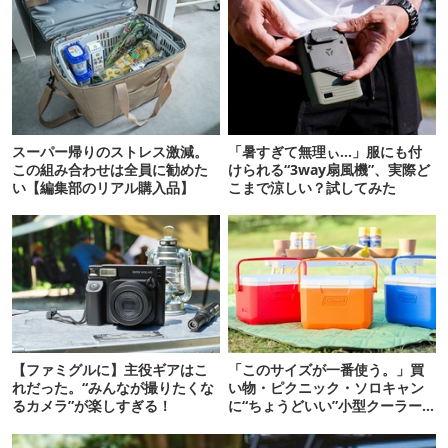
スーパー帰りのストレス激減。
「暑すぎて無理ぃ…」服にも付
この組み合わせは全員に勧めた
けられる“3way扇風機”、実際ど
い【編集部のリアル購入品】
こまで涼しい？試してみた
【ファミグルに】主役ギアはこ
「このサイズが一番使う。」買
れだった。“みんなが撮りたくな
い物・ピクニック・ソロキャン
るカメラ”が楽しすぎる！
に“ちょうどいい”小型クーラー
ボックス13選