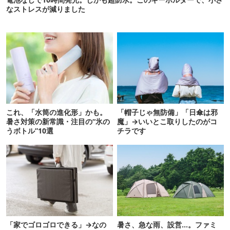
なストレスが減りました
これ、「水筒の進化形」かも。
「帽子じゃ無防備」「日傘は邪
暑さ対策の新常識・注目の“氷の
魔」→いいとこ取りしたのがコ
うボトル”10選
チラです
「家でゴロゴロできる」→なの
暑さ、急な雨、設営…。ファミ