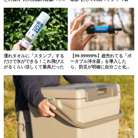
7選
濡れタオルに「スタンプ」する
【99.99999%】超売れてる「ポ
だけで氷ができる！これ飛び上
ータブル浄水器」を導入した
がるくらい涼しくて最高だった
ら、防災が明確に自分ごと化し
た