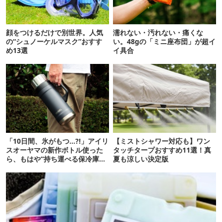
顔をつけるだけで別世界。人気
濡れない・汚れない・痛くな
の“シュノーケルマスク”おすす
い。48gの「ミニ座布団」が超イ
め13選
イ具合
「10日間、氷がもつ…?!」アイリ
【ミストシャワー対応も】ワン
スオーヤマの新作ボトル使った
タッチタープおすすめ11選！真
ら、もはや“持ち運べる保冷庫
夏も涼しい決定版
級”で震えた