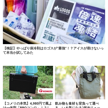
【検証】やっぱり保冷剤はロゴスが“最強”！？アイスが溶けないっ
て本当か試してみた
【コメリの本気】4,980円で風よ
飲み物も食材も背負って運べ
け一体型「BBQコンロ」！？し
る。いま気になる“保冷リュッ