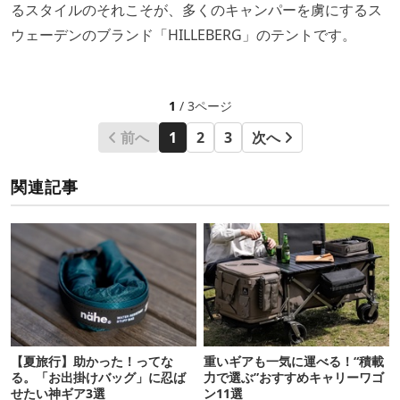
るスタイルのそれこそが、多くのキャンパーを虜にするス
ウェーデンのブランド「HILLEBERG」のテントです。
1
/ 3ページ
前へ
1
2
3
次へ
関連記事
【夏旅行】助かった！ってな
重いギアも一気に運べる！“積載
る。「お出掛けバッグ」に忍ば
力で選ぶ”おすすめキャリーワゴ
せたい神ギア3選
ン11選