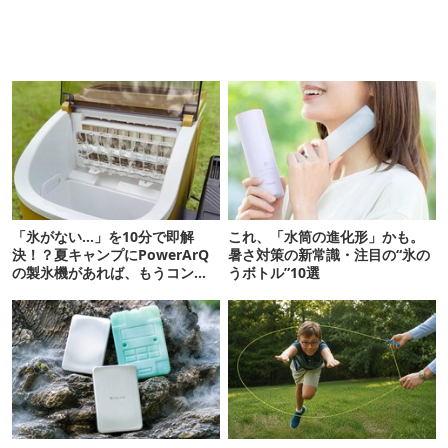
「氷がない…」を10分で即解
これ、「水筒の進化形」かも。
決！？夏キャンプにPowerArQ
暑さ対策の新常識・注目の“氷の
の製氷機があれば、もうコンビ
うボトル”10選
ニ走らなくていいぞ