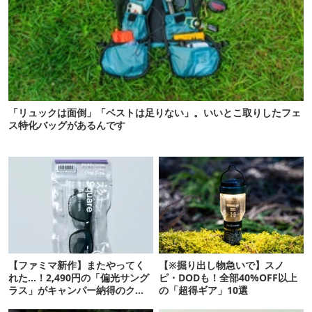
「リュックは面倒」「ベストは足りない」。いいとこ取りしたフェ
ス特化バッグがあるんです
【ファミマ新作】またやってく
【※掘り出し物急いで】スノ
れた…！2,490円の「偏光サング
ピ・DODも！全部40%OFF以上
ラス」がキャンパー納得のクオ
の「超得ギア」10選
リティ