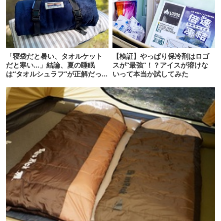
「寝袋だと暑い、タオルケット
【検証】やっぱり保冷剤はロゴ
だと寒い…」結論、夏の睡眠
スが“最強”！？アイスが溶けな
は“タオルシュラフ”が正解だっ
いって本当か試してみた
た