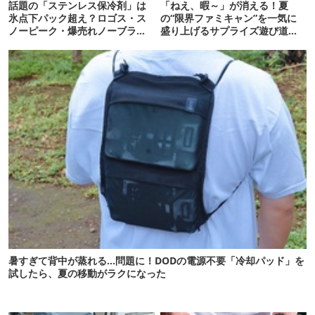
話題の「ステンレス保冷剤」は
「ねえ、暇～」が消える！夏
氷点下パック超え？ロゴス・ス
の“限界ファミキャン”を一気に
ノーピーク・爆売れノーブラン
盛り上げるサプライズ遊び道具7
ド品を比べてみた
選
暑すぎて背中が蒸れる…問題に！DODの電源不要「冷却パッド」を
試したら、夏の移動がラクになった