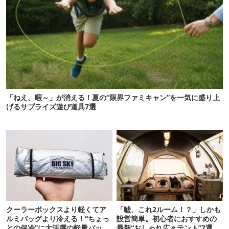
「ねえ、暇～」が消える！夏の“限界ファミキャン”を一気に盛り上
げるサプライズ遊び道具7選
クーラーボックスより軽くてア
「嘘、これ2ルーム！？」しかも
ルミバッグより冷える！“ちょっ
設営簡単。初心者におすすめの
との保冷”に大活躍の軽量バッグ
最新“おしゃれ広々テント”7選