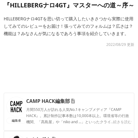
『HILLEBERGナロ4GT』マスターへの道～序～
HILLEBERGナロ4GTを思い切って購入したいきさつから実際に使用
してみてのレビューをお届け！張ってみてのフォルムは？広さは？
機能は？みなさんが気になるであろう事項を紹介していきます。
2022/08/29 更新
CAMP HACK編集部
月間550万人が訪れる人気No.1キャンプメディア『CAMP
HACK』。累計制作記事本数は10,000本以上。環境省等の行政
編集者
機関、「髙島屋」や「niko and ...」といったクライアントとの
...続きを読む
連携実績多数。また、TBSテレビ『ラヴィット！』等、各メデ
ィアで登壇機会多数の編集部員も所属。