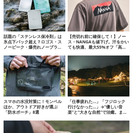
話題の「ステンレス保冷剤」は
【売切れ前に確保して！】ノー
氷点下パック超え？ロゴス・ス
ス・NANGAも値下げ。汗をかい
ノーピーク・爆売れノーブラン
ても快適、最大55%オフ「高機
ド品を比べてみた
能ウェア」10選
スマホの水没対策に！モンベル
「仕事疲れた…」「フジロック
ほか、アウトドア好きが選ぶ
行けなかった…」→“優しい音
「防水ポーチ」8選
楽”と“大きな自然”で治癒。まだ
間に合います。