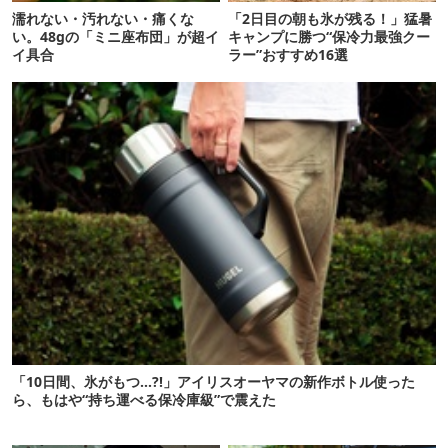
濡れない・汚れない・痛くな
「2日目の朝も氷が残る！」猛暑
い。48gの「ミニ座布団」が超イ
キャンプに勝つ“保冷力最強クー
イ具合
ラー”おすすめ16選
「10日間、氷がもつ…?!」アイリスオーヤマの新作ボトル使った
ら、もはや“持ち運べる保冷庫級”で震えた