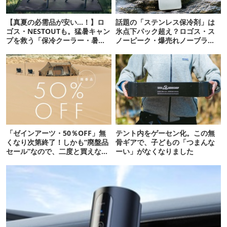
【真夏の必需品が安い…！】ロ
話題の「ステンレス保冷剤」は
ゴス・NESTOUTも。猛暑キャン
氷点下パック超え？ロゴス・ス
プを救う「保冷クーラー・暑さ
ノーピーク・爆売れノーブラン
対策ギア」12選
ド品を比べてみた
「ゼインアーツ・50％OFF」無
テント内をゲーセン化。この無
くなり次第終了！しかも“廃盤品
骨ギアで、子どもの「つまんな
セール”なので、二度と買えない
ーい」がなくなりました
かも【8月4日から】