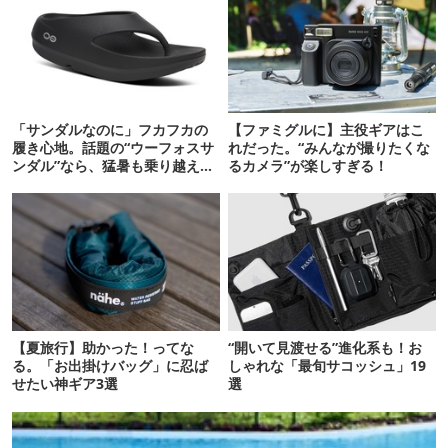
「サンダルなのに」フカフカの
【ファミグルに】主役ギアはこ
履き心地。話題の“ウーフォスサ
れだった。“みんなが撮りたくな
ンダル”なら、猛暑も乗り越えら
るカメラ”が楽しすぎる！
れるかも
【夏旅行】助かった！ってな
“開いて見渡せる”進化系も！お
る。「お出掛けバッグ」に忍ば
しゃれな「最旬サコッシュ」19
せたい神ギア3選
選