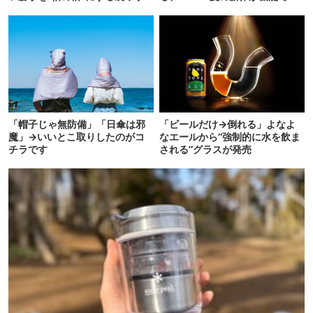
連発
こ盛りです
「帽子じゃ無防備」「日傘は邪
「ビールだけ→倒れる」よなよ
魔」→いいとこ取りしたのがコ
なエールから“強制的に水を飲ま
チラです
される”グラスが発売