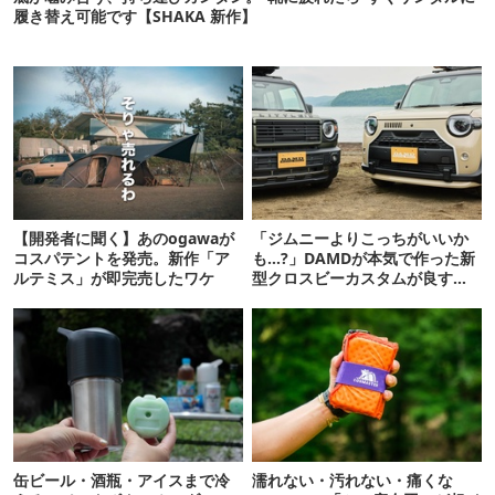
履き替え可能です【SHAKA 新作】
【開発者に聞く】あのogawaが
「ジムニーよりこっちがいいか
コスパテントを発売。新作「ア
も…?」DAMDが本気で作った新
ルテミス」が即完売したワケ
型クロスビーカスタムが良すぎ
るぞ！
缶ビール・酒瓶・アイスまで冷
濡れない・汚れない・痛くな