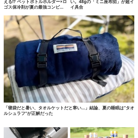
える!? ペットボトルホルダー×ロ
い。48gの「ミニ座布団」が超イ
ゴス保冷剤が夏の最強コンビだ
イ具合
った
「寝袋だと暑い、タオルケットだと寒い…」結論、夏の睡眠は“タオ
ルシュラフ”が正解だった