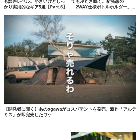
も誤差レベル。小さいけどしっ
ても冷たさ続く。新発想の
かり実用的なギア5選【Part.6】
「2WAY仕様ボトルホルダー」が
頼りになります
【開発者に聞く】あのogawaがコスパテントを発売。新作「アルテ
ミス」が即完売したワケ