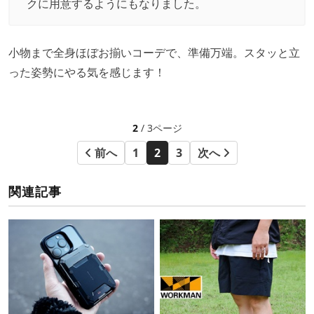
クに用意するようにもなりました。
小物まで全身ほぼお揃いコーデで、準備万端。スタッと立
った姿勢にやる気を感じます！
2
/ 3ページ
前へ
1
2
3
次へ
関連記事