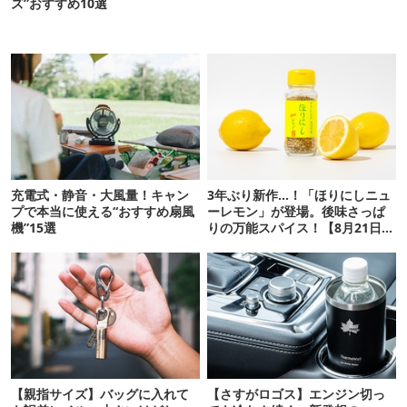
ズ”おすすめ10選
充電式・静音・大風量！キャン
3年ぶり新作…！「ほりにしニュ
プで本当に使える“おすすめ扇風
ーレモン」が登場。後味さっぱ
機”15選
りの万能スパイス！【8月21日発
売】
【親指サイズ】バッグに入れて
【さすがロゴス】エンジン切っ