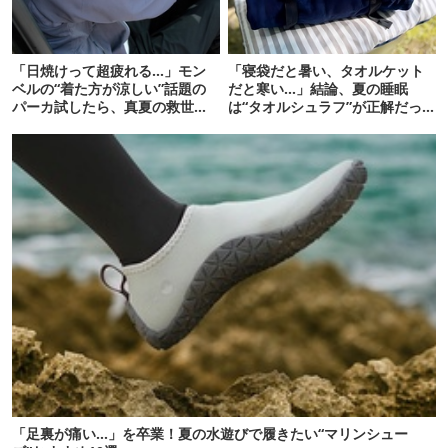
「日焼けって超疲れる…」モン
「寝袋だと暑い、タオルケット
ベルの“着た方が涼しい”話題の
だと寒い…」結論、夏の睡眠
パーカ試したら、真夏の救世主
は“タオルシュラフ”が正解だっ
だった
た
「足裏が痛い…」を卒業！夏の水遊びで履きたい“マリンシュー