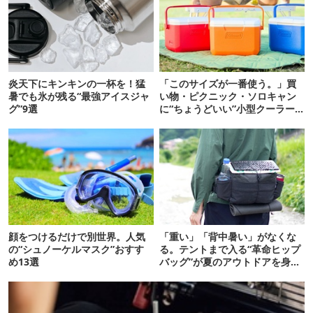
炎天下にキンキンの一杯を！猛
「このサイズが一番使う。」買
暑でも氷が残る“最強アイスジャ
い物・ピクニック・ソロキャン
グ”9選
に“ちょうどいい”小型クーラー
ボックス13選
顔をつけるだけで別世界。人気
「重い」「背中暑い」がなくな
の“シュノーケルマスク”おすす
る。テントまで入る“革命ヒップ
め13選
バッグ”が夏のアウトドアを身軽
にしてくれた