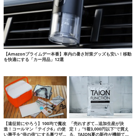
【Amazonプライムデー本番】車内の暑さ対策グッズも安い！移動
を快適にする「カー用品」12選
【遠征前にやろう】100均で魔改
「売れすぎて…追加生産が決
造！コールマン「テイク6」の使
定！」“1着3,000円以下”で買え
い勝手を“倍の倍”にする裏ワザ6
る、TAION夏の新作が機能てん