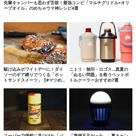
先輩キャンパーも思わず舌鼓！最強コンビ「マルチグリドル×オリ
ーブオイル」のめちゃウマ神レシピ4選
駆け込みホワイトデーに！ダイ
ニトリ・無印・ロゴス…真夏の
ソーのギア縛りでつくる「ホッ
「ぬるい問題」を救うペットボ
トサンドスイーツ」【#マツめし
トルクーラーおすすめ7選
vol.10】
スーパーで偶然に見つけた「バ
「準備不足だった…」夏キャン