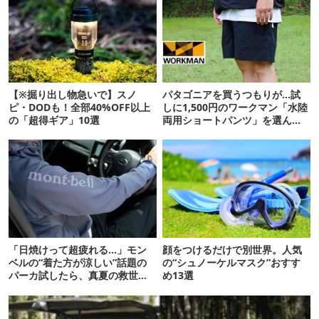
【※掘り出し物急いで】スノ
パタゴニアを買うつもりが…試
ピ・DODも！全部40%OFF以上
しに1,500円のワークマン「水陸
の「超得ギア」10選
両用ショートパンツ」を選んだ
ら大正解だった
「日焼けって超疲れる…」モン
顔をつけるだけで別世界。人気
ベルの“着た方が涼しい”話題の
の“シュノーケルマスク”おすす
パーカ試したら、真夏の救世主
め13選
だった