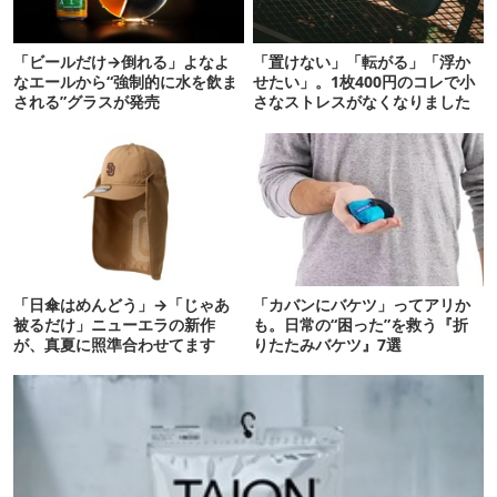
「ビールだけ→倒れる」よなよ
「置けない」「転がる」「浮か
なエールから“強制的に水を飲ま
せたい」。1枚400円のコレで小
される”グラスが発売
さなストレスがなくなりました
「日傘はめんどう」→「じゃあ
「カバンにバケツ」ってアリか
被るだけ」ニューエラの新作
も。日常の“困った”を救う『折
が、真夏に照準合わせてます
りたたみバケツ』7選