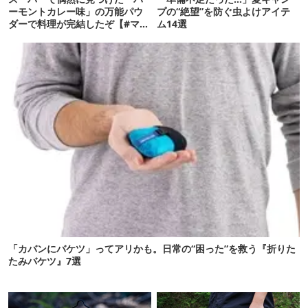
ーモントカレー味」の万能パウ
プの“絶望”を防ぐ虫よけアイテ
ダーで料理が完結したぞ【#マツ
ム14選
めし vol.6】
「カバンにバケツ」ってアリかも。日常の“困った”を救う『折りた
たみバケツ』7選