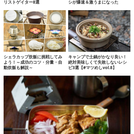
リストゲイター8選
シが爆速＆激うまになった
シェラカップ炊飯に挑戦してみ
キャンプで土鍋がかなり良い！
よう！～成功のコツ・分量・自
絶対美味しくて失敗しないレシ
動炊飯も解説～
ピ3選【#マツめしvol.8】