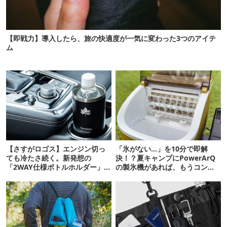
【即戦力】導入したら、旅の快適度が一気に変わった3つのアイテ
ム
【さすがロゴス】エンジン切っ
「氷がない…」を10分で即解
ても冷たさ続く。新発想の
決！？夏キャンプにPowerArQ
「2WAY仕様ボトルホルダー」が
の製氷機があれば、もうコンビ
頼りになります
ニ走らなくていいぞ