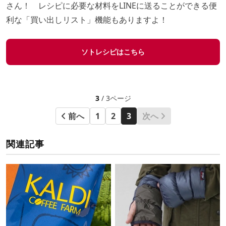
さん！ レシピに必要な材料をLINEに送ることができる便
利な「買い出しリスト」機能もありますよ！
ソトレシピはこちら
3
/ 3ページ
前へ
1
2
3
次へ
関連記事