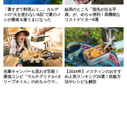
「暑すぎて料理ムリ…」カルデ
結局のところ「指先が出る手
ィの“火を使わない4品”で夏のメ
袋」が、めちゃ便利！高機能な
シが爆速＆激うまになった
リストゲイター8選
先輩キャンパーも思わず舌鼓！
【2024年】メスティンのおすす
最強コンビ「マルチグリドル×オ
め人気ランキング20選！炊飯方
リーブオイル」のめちゃウマ神
法やレシピも解説
レシピ4選