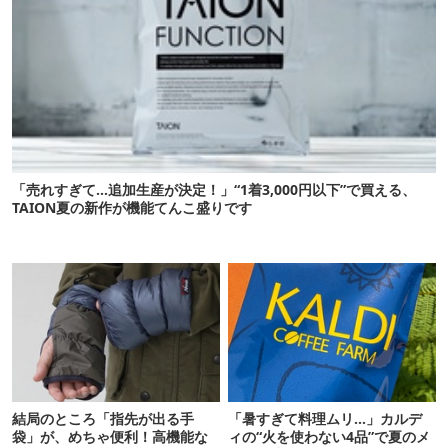
「売れすぎて…追加生産が決定！」“1着3,000円以下”で買える、
TAION夏の新作が機能てんこ盛りです
結局のところ「指先が出る手
「暑すぎて料理ムリ…」カルデ
袋」が、めちゃ便利！高機能な
ィの“火を使わない4品”で夏のメ