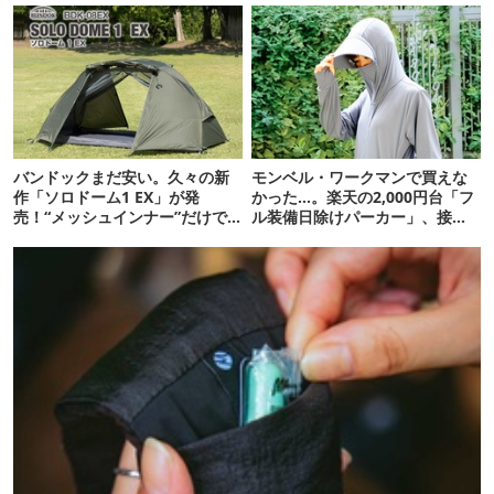
バンドックまだ安い。久々の新
モンベル・ワークマンで買えな
作「ソロドーム1 EX」が発
かった…。楽天の2,000円台「フ
売！“メッシュインナー”だけで
ル装備日除けパーカー」、接触
も使えるよ【防災も◎】
冷感が想像以上だった