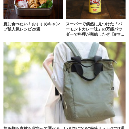
夏に食べたい！おすすめキャン
スーパーで偶然に見つけた「バ
プ飯人気レシピ29選
ーモントカレー味」の万能パウ
ダーで料理が完結したぞ【#マツ
めし vol.6】
飲み物も食材も背負って運べる。いま気になる“保冷リュック”11選