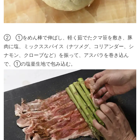
② ①をめん棒で伸ばし、軽く茹でたクマ笹を敷き、豚
肉に塩、ミックススパイス（ナツメグ、コリアンダー、シ
ナモン、クローブなど）を振って、アスパラを巻き込ん
で、①の塩釜生地で包み込む。