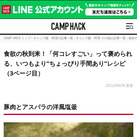
CAMP HACK トップ
›
キャンプ飯・料理の記事一覧
›
キャンプ飯・料理 その他の記事一覧
›
食欲
食欲の秋到来！「何コレすごい」って褒められ
る、いつもより”ちょっぴり手間あり”レシピ
（3ページ目）
2022/09/28 更新
豚肉とアスパラの洋風塩釜