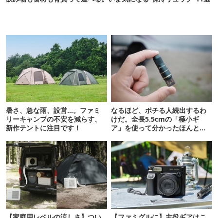
暑さ、急な雨、設営…。ファミ
なるほど、ポチる人続出するわ
リーキャンプの不安を減らす、
けだ。全長5.5cmの「極小ギ
新作テントに注目です！
ア」を使って分かったほんとの
魅力
【家庭用レベルの涼しさ】つい
【ファミグルに】主役ギアはこ