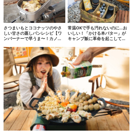
さつまいもとココナッツのやさ
常温OKで手も汚れないのに…お
しい甘さの蒸しパンレシピ【ワ
いしい！「かける本バター」が
ンバーナーで早うま〜！カノウ
キャンプ飯に革命を起こしてく
ヒナタ・クッキング#17】
れました