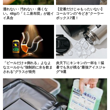
濡れない・汚れない・痛くな
【定番だけじゃもったいない】
い。48gの「ミニ座布団」が超イ
コールマンの“今どき”クーラー
イ具合
ボックス7選！
「ビールだけ→倒れる」よなよ
炎天下にキンキンの一杯を！猛
なエールから“強制的に水を飲ま
暑でも氷が残る“最強アイスジャ
される”グラスが発売
グ”9選