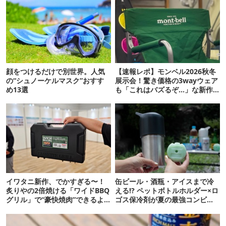
顔をつけるだけで別世界。人気
【速報レポ】モンベル2026秋冬
の“シュノーケルマスク”おすす
展示会！驚き価格の3wayウェア
め13選
も「これはバズるぞ…」な新作
10選
イワタニ新作、でかすぎる〜！
缶ビール・酒瓶・アイスまで冷
炙りやの2倍焼ける「ワイドBBQ
える!? ペットボトルホルダー×ロ
グリル」で“豪快焼肉”できるよ
ゴス保冷剤が夏の最強コンビだ
【再販開始】
った