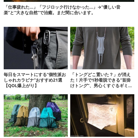
「仕事疲れた…」「フジロック行けなかった…」→“優しい音
楽”と“大きな自然”で治癒。まだ間に合います。
毎日をスマートにする“個性派お
「トングどこ置いた？」が消え
しゃれカラビナ”おすすめ21選
た！片手で1秒着脱できる“首掛
【QOL爆上がり】
けトング”、男心くすぐるギミッ
クが最高だった