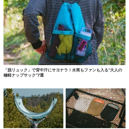
「脱リュック」で背中汗にサヨナラ！水筒もファンも入る“大人の
極軽ナップサック”7選