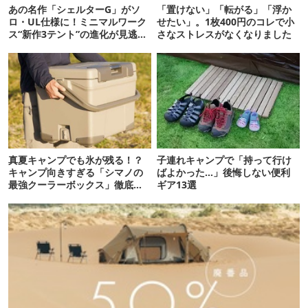
あの名作「シェルターG」がソ
「置けない」「転がる」「浮か
ロ・UL仕様に！ミニマルワーク
せたい」。1枚400円のコレで小
ス“新作3テント”の進化が見逃せ
さなストレスがなくなりました
ない
真夏キャンプでも氷が残る！？
子連れキャンプで「持って行け
キャンプ向きすぎる「シマノの
ばよかった…」後悔しない便利
最強クーラーボックス」徹底解
ギア13選
剖