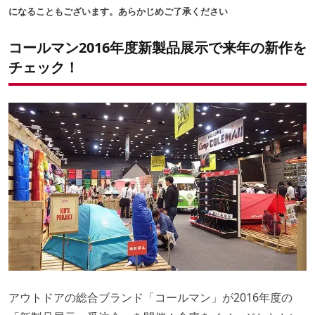
なんとリバーシブル！そして抗菌加工！テーブルが変わ
になることもございます。あらかじめご了承ください
る！？
肉や魚に合わせて最適なブレンド済み！迷うことのないスモ
コールマン2016年度新製品展示で来年の新作を
ークウッド＆チップ
チェック！
待望のチャコスタ！スモーカーには温度計が付いた！
家族3人で仲良く眠れるビッグな寝袋
ガスバーナーの新モデルにも注目！
コーヒー好きに朗報！キャンプでもスタイリッシュにコーヒ
ーを！
キャンプ道具を整理整頓！コンテナタイプのバッグも続々！
来年はコールマン ジャパン40周年！
アウトドアの総合ブランド「コールマン」が2016年度の