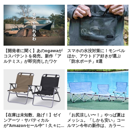
【開発者に聞く】あのogawaが
スマホの水没対策に！モンベル
コスパテントを発売。新作「ア
ほか、アウトドア好きが選ぶ
ルテミス」が即完売したワケ
「防水ポーチ」8選
【在庫は未知数、急げ！】ゼイ
「お尻涼しい〜！」やっぱ夏は
ンアーツ・サバティカル
メッシュ。「しかも安い」コー
が“Amazonセール中”！久々に
ルマン今年の新作は、カラーも
タープも買おうかな…
さわやかです