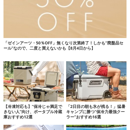
「ゼインアーツ・50％OFF」無くなり次第終了！しかも“廃盤品セ
ール”なので、二度と買えないかも【8月4日から】
【冷凍対応も】“保冷じゃ満足で
「2日目の朝も氷が残る！」猛暑
きない人”向け、ポータブル冷蔵
キャンプに勝つ“保冷力最強クー
庫おすすめ12選
ラー”おすすめ16選