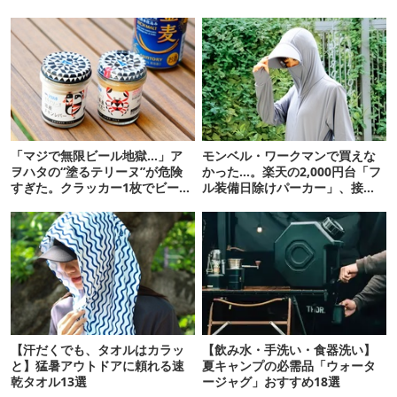
「マジで無限ビール地獄…」ア
モンベル・ワークマンで買えな
ヲハタの“塗るテリーヌ”が危険
かった…。楽天の2,000円台「フ
すぎた。クラッカー1枚でビール
ル装備日除けパーカー」、接触
が止まらない！
冷感が想像以上だった
【汗だくでも、タオルはカラッ
【飲み水・手洗い・食器洗い】
と】猛暑アウトドアに頼れる速
夏キャンプの必需品「ウォータ
乾タオル13選
ージャグ」おすすめ18選