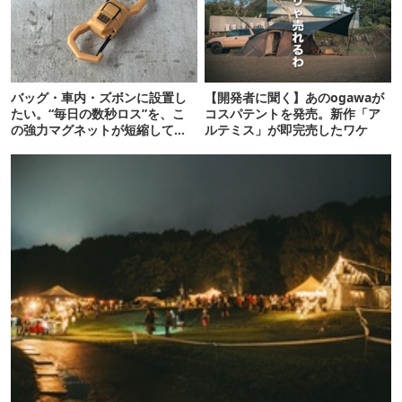
バッグ・車内・ズボンに設置し
【開発者に聞く】あのogawaが
たい。“毎日の数秒ロス”を、こ
コスパテントを発売。新作「ア
の強力マグネットが短縮してく
ルテミス」が即完売したワケ
れそう…！【新作】