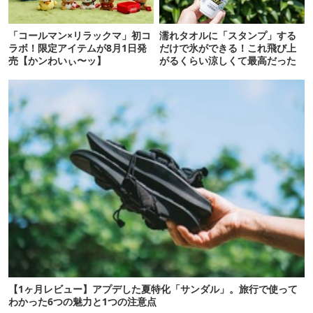
「コールマン×リラックマ」初コ
濡れタオルに「スタンプ」する
ラボ！限定アイテムが8月1日発
だけで氷ができる！これ飛び上
売【かンわいぃ〜ッ】
がるくらい涼しくて最高だった
【1ヶ月レビュー】アプデした夏特化「サンダル」。旅行で使って
わかった6つの魅力と1つの注意点