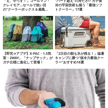
「え、やっす！」コールマン・
“ハード超え”の冷たさ!? ガチ保
クレイモア…セールで狙い目
冷の宇宙技術も揃う「最強ソフ
の“クーラーボックス＆扇風
トクーラー」17選
機”12選
【即完→アプデ】X-PAC・1.5気
「2日目の朝も氷が残る！」猛暑
室・2WAY。「ナップサック」が
キャンプに勝つ“保冷力最強クー
ガチ仕様に進化して登場！
ラー”おすすめ16選