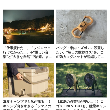
「仕事疲れた…」「フジロック
バッグ・車内・ズボンに設置し
行けなかった…」→“優しい音
たい。“毎日の数秒ロス”を、こ
楽”と“大きな自然”で治癒。まだ
の強力マグネットが短縮してく
間に合います。
れそう…！【新作】
真夏キャンプでも氷が残る！？
【真夏の必需品が安い…！】ロ
キャンプ向きすぎる「シマノの
ゴス・NESTOUTも。猛暑キャン