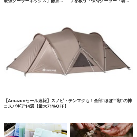
最強クーラーボックス」徹底解
プを救う「保冷クーラー・暑さ
剖
対策ギア」12選
【Amazonセール速報】スノピ・テンマクも！全部“ほぼ半額”の神
コスパギア14選【最大71%OFF】