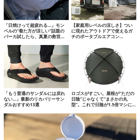
「日焼けって超疲れる…」モン
【家庭用レベルの涼しさ】つい
ベルの“着た方が涼しい”話題の
に現れたアウトドアで使えるガ
パーカ試したら、真夏の救世主
チのポータブルエアコン
だった
「Suzune」最速レビュー
「もう普通のサンダルには戻れ
ロゴスがすごい。屋根が“ただの
ない…」最新のリカバリーサン
日陰”じゃなくて“まさかの丸
ダルおすすめ13選
型”。これで日陰が1.5倍マシに
なる新作タープです