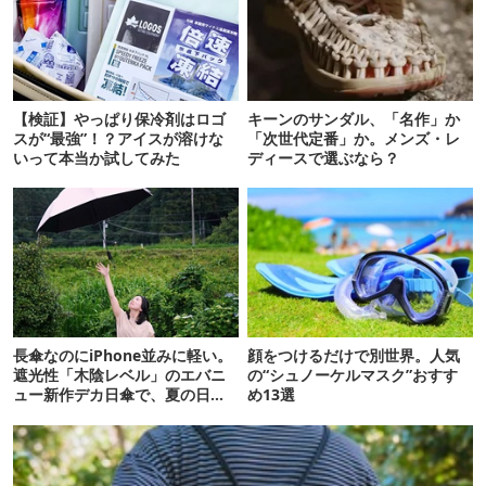
【検証】やっぱり保冷剤はロゴ
キーンのサンダル、「名作」か
スが“最強”！？アイスが溶けな
「次世代定番」か。メンズ・レ
いって本当か試してみた
ディースで選ぶなら？
長傘なのにiPhone並みに軽い。
顔をつけるだけで別世界。人気
遮光性「木陰レベル」のエバニ
の“シュノーケルマスク”おすす
ュー新作デカ日傘で、夏の日焼
め13選
けを食い止める！