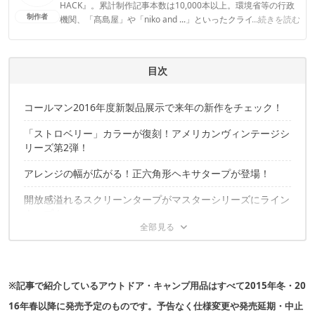
HACK』。累計制作記事本数は10,000本以上。環境省等の行政
制作者
機関、「髙島屋」や「niko and ...」といったクライアントとの
...続きを読む
連携実績多数。また、TBSテレビ『ラヴィット！』等、各メデ
ィアで登壇機会多数の編集部員も所属。
CAMP HACK編集部のプロフィール
目次
コールマン2016年度新製品展示で来年の新作をチェック！
「ストロベリー」カラーが復刻！アメリカンヴィンテージシ
リーズ第2弾！
アレンジの幅が広がる！正六角形ヘキサタープが登場！
開放感溢れるスクリーンタープがマスターシリーズにライン
ナップ！
超軽量＆コンパクト収納！新作チェアがついにデビュー！
コールマンランタン史上、最強の明るさ！
※記事で紹介しているアウトドア・キャンプ用品はすべて2015年冬・20
雰囲気のある暖色LEDランタンも仲間入り！
16年春以降に発売予定のものです。予告なく仕様変更や発売延期・中止