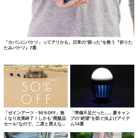
「カバンにバケツ」ってアリかも。日常の“困った”を救う『折りた
たみバケツ』7選
「ゼインアーツ・50％OFF」無
「準備不足だった…」夏キャン
くなり次第終了！しかも“廃盤品
プの“絶望”を防ぐ虫よけアイテ
セール”なので、二度と買えない
ム14選
かも【8月4日から】