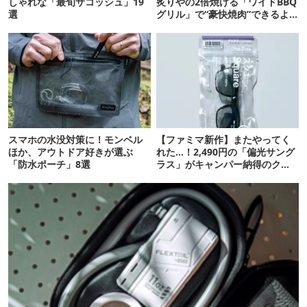
しゃれな「最旬サコッシュ」19
炙りやの2倍焼ける「ワイドBBQ
選
グリル」で“豪快焼肉”できるよ
【再販開始】
スマホの水没対策に！モンベル
【ファミマ新作】またやってく
ほか、アウトドア好きが選ぶ
れた…！2,490円の「偏光サング
「防水ポーチ」8選
ラス」がキャンパー納得のクオ
リティ