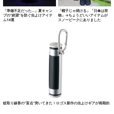
「準備不足だった…」夏キャン
「帽子じゃ焼ける」「日傘は荷
プの“絶望”を防ぐ虫よけアイテ
物」→ちょうどいいアイテムが
ム14選
スノーピークにありました
蚊取り線香の“盲点”突いてきた！ロゴス新作の虫よけギアが画期的