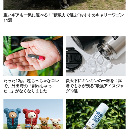
重いギアも一気に運べる！“積載力で選ぶ”おすすめキャリーワゴン
11選
たった12g。超ちっちゃなコレ
炎天下にキンキンの一杯を！猛
で、外出時の「割れちゃっ
暑でも氷が残る“最強アイスジャ
た…」がなくなりました
グ”9選