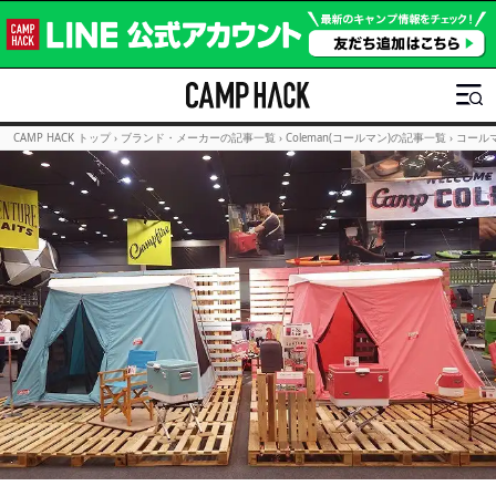
CAMP HACK トップ
›
ブランド・メーカーの記事一覧
›
Coleman(コールマン)の記事一覧
›
コール