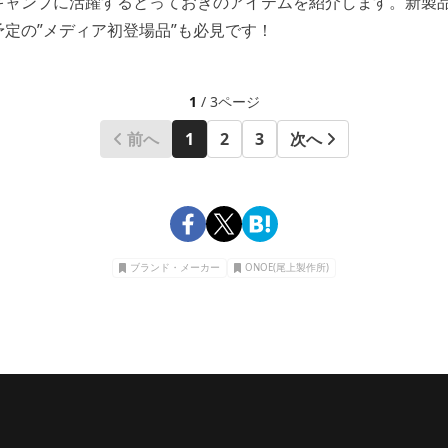
キャンプに活躍するとっておきのアイテムを紹介します。新製
定の”メディア初登場品”も必見です！
1
/ 3ページ
前へ
1
2
3
次へ
ブランド・メーカー
ONOE(尾上製作所)