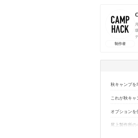
月
環
制作者
秋キャンプを
これが秋キャ
オプションを
多機能で
囲炉裏の
尾上製作所
尾上製作所の
ジューシ
美味しい