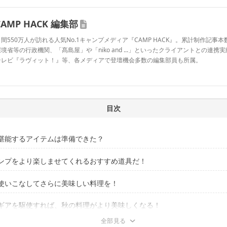
CAMP HACK 編集部
間550万人が訪れる人気No.1キャンプメディア『CAMP HACK』。累計制作記事本数
境省等の行政機関、「髙島屋」や「niko and ...」といったクライアントとの連携
テレビ『ラヴィット！』等、各メディアで登壇機会多数の編集部員も所属。
CAMP HACK 編集部のプロフィール
目次
堪能するアイテムは準備できた？
ンプをより楽しませてくれるおすすめ道具だ！
使いこなしてさらに美味しい料理を！
高い燃焼効率「フォールディングファイアスタンド」
ように火を囲んで団欒できる「マルチファイヤテーブル」
の十八番「イクシード バーベキューコンロ80 3way」
ギアを駆使すれば、秋の料理がより美味しくなる！
ーに仕上がる「鉄鋳物グリル」
ピザが焼ける「コンパクトピザオーブン」