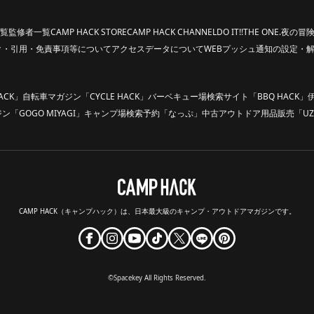
覧
監修者一覧
CAMP HACK STORE
CAMP HACK CHANNEL
DO IT!!
THE ONE.
夜の冒険
ク・引用・免責事項等について
アクセスデータについて
WEBプッシュ通知の設定・
ACK」
自転車マガジン「CYCLE HACK」
バーベキュー場検索サイト「BBQ HACK」
「GOGO MIYAGI」
キャンプ場検索予約「なっぷ」
中古アウトドア用品販売「UZ
CAMP HACK（キャンプハック）は、
日本最大級のキャンプ・アウトドアマガジンです。
©Spacekey All Rights Reserved.