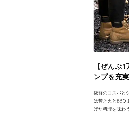
【ぜんぶ1
ンプを充
抜群のコスパと
は焚き火とBB
げた料理を味わ