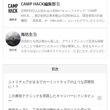
CAMP HACK編集部
月間550万人が訪れる人気No.1キャンプメディア『CAMP
HACK』。累計制作記事本数は10,000本以上。環境省等の行政
編集者
機関、「髙島屋」や「niko and ...」といったクライアントとの
...続きを読む
連携実績多数。また、TBSテレビ『ラヴィット！』等、各メデ
ィアで登壇機会多数の編集部員も所属。
海坊主
CAMP HACK編集部のプロフィール
渓流釣りを幼少期から親しむ。アウトドアショップ店員を経験
したことで秘めていたキャンプ熱が爆発した。好きなキャンプ
制作者
スタイルはシンプル&ライトウェイト、たまにカラフル。
...続きを読む
海坊主のプロフィール
目次
ニトリチェアがまるでカーミットチェアのような雰囲気
に！？
この裏技テクニックを実践したキャンパーにインタビュ
ー
格安チェアも、工夫次第で憧れチェアのような見た目