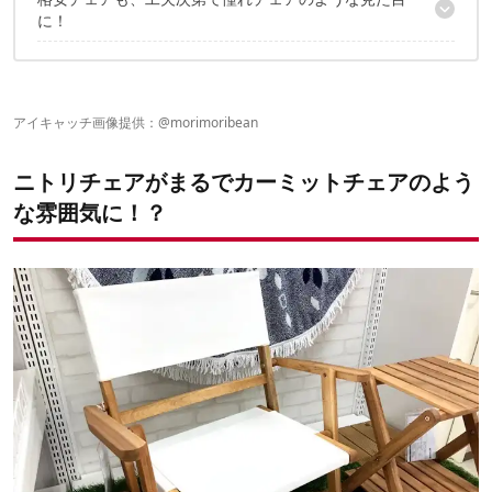
キャンプ歴、DIY歴など教えてください
に！
そもそも、どうして変身させようと思ったんでしょうか？
チェアの完成イメージはありましたか？
DIYアイディアで安く便利に！
この生地はどういう種類のものを使っているんですか？
脚や肘置きなどのウッド部分は、どう加工したんでしょうか？
こだわりポイントはありますか？
アイキャッチ画像提供：
@morimoribean
難しかったポイントはありますか？
総額、おいくら程かかりましたか？
ニトリチェアがまるでカーミットチェアのよう
な雰囲気に！？