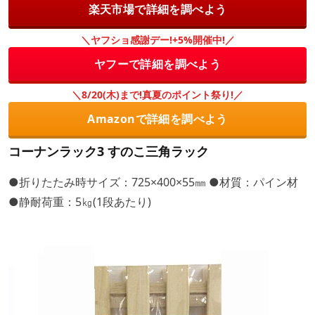
楽天市場で詳細を調べよう
＼ヤフショ感謝デー!+5%開催中!／
ヤフーで詳細を調べよう
＼8/20(木)まで!真夏のポイント祭り!／
Amazonで詳細を調べよう
コーナンラック3 すのこ三角ラック
●折りたたみ時サイズ：725×400×55㎜ ●材質：パイン材
●静耐荷重：5㎏(1段あたり)