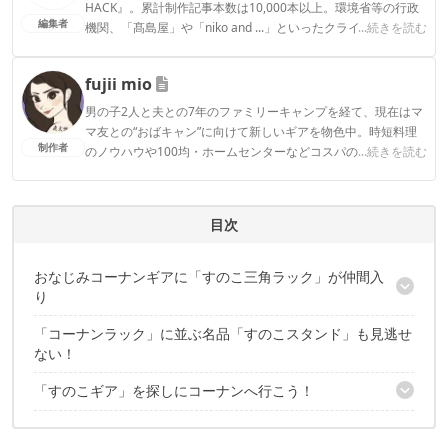
HACK』。累計制作記事本数は10,000本以上。環境省等の行政
編集者
機関、「髙島屋」や「niko and ...」といったクライアントとの
...続きを読む
連携実績多数。また、TBSテレビ『ラヴィット！』等、各メデ
ィアで登壇機会多数の編集部員も所属。
fujii mio
CAMP HACK編集部のプロフィール
男の子2人と夫との7年のファミリーキャンプを経て、現在はマ
マ友との“おばキャン”に向けて新しいギアを物色中。時短料理
制作者
のノウハウや100均・ホームセンターなどコスパの良好なギア
...続きを読む
など、快適＆お得にキャンプを楽しむ情報を日々収集していま
す。
fujii mioのプロフィール
目次
おなじみコーナンギアに「すのこ三角ラック」が仲間入
り
「コーナンラック」に並ぶ名品「すのこスタンド」も見逃せ
「すのこ三角ラック」を使っているキャンパーを発見！
ない！
「すのこギア」を探しにコーナンへ行こう！
すのこ×キャンプ