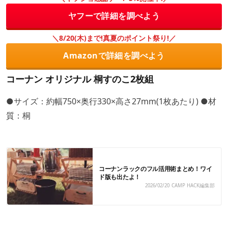
ヤフーで詳細を調べよう
＼8/20(木)まで!真夏のポイント祭り!／
Amazonで詳細を調べよう
コーナン オリジナル 桐すのこ2枚組
●サイズ：約幅750×奥行330×高さ27mm(1枚あたり) ●材
質：桐
コーナンラックのフル活用術まとめ！ワイ
ド版も出たよ！
2026/02/20
CAMP HACK編集部