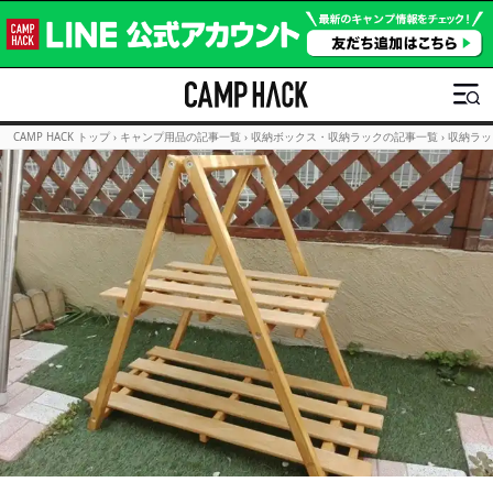
CAMP HACK トップ
›
キャンプ用品の記事一覧
›
収納ボックス・収納ラックの記事一覧
›
収納ラッ