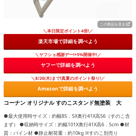
この商品を見る
＼本日限定ポイント4倍!／
楽天市場で詳細を調べよう
＼ヤフショ感謝デー!+5%開催中!／
ヤフーで詳細を調べよう
＼8/20(木)まで!真夏のポイント祭り!／
Amazonで詳細を調べよう
コーナン オリジナル すのこスタンド無塗装 大
●最大使用時サイズ：約幅85．5X奥行41X高56（すのこ含
まず） ●収納時サイズ：約幅101X奥行41X高6．5cm ●材
質：パイン材 ●静止耐荷重：約10kg ※すのこ別売り