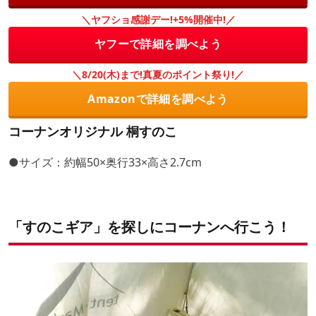
＼ヤフショ感謝デー!+5%開催中!／
ヤフーで詳細を調べよう
＼8/20(木)まで!真夏のポイント祭り!／
Amazonで詳細を調べよう
コーナンオリジナル 桐すのこ
●サイズ：約幅50×奥行33×高さ2.7cm
「すのこギア」を探しにコーナンへ行こう！