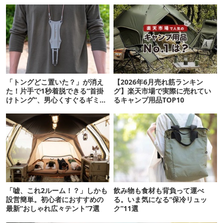
「トングどこ置いた？」が消え
【2026年6月売れ筋ランキン
た！片手で1秒着脱できる“首掛
グ】楽天市場で実際に売れてい
けトング”、男心くすぐるギミッ
るキャンプ用品TOP10
クが最高だった
「嘘、これ2ルーム！？」しかも
飲み物も食材も背負って運べ
設営簡単。初心者におすすめの
る。いま気になる“保冷リュッ
最新“おしゃれ広々テント”7選
ク”11選