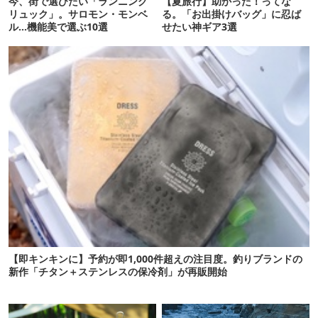
今、街で選びたい「ランニング
【夏旅行】助かった！ってな
リュック」。サロモン・モンベ
る。「お出掛けバッグ」に忍ば
ル…機能美で選ぶ10選
せたい神ギア3選
【即キンキンに】予約が即1,000件超えの注目度。釣りブランドの
新作「チタン＋ステンレスの保冷剤」が再販開始