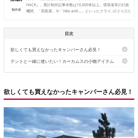
HACK』。累計制作記事本数は10,000本以上。環境省等の行政
制作者
機関、「髙島屋」や「niko and ...」といったクライアントとの
...続きを読む
連携実績多数。また、TBSテレビ『ラヴィット！』等、各メデ
ィアで登壇機会多数の編集部員も所属。
CAMP HACK編集部のプロフィール
目次
欲しくても買えなかったキャンパーさん必見！
テントと一緒に使いたい！カーカムスの小物アイテム
秋からスタート「ハイラインシリーズ」
コットンダッフルバッグ
ペグバッグ
欲しくても買えなかったキャンパーさん必見！