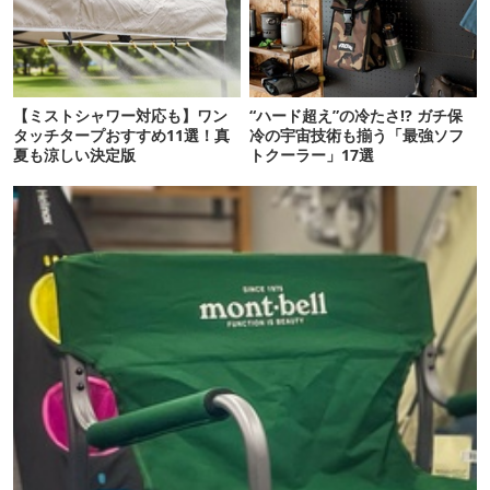
【ミストシャワー対応も】ワン
“ハード超え”の冷たさ!? ガチ保
タッチタープおすすめ11選！真
冷の宇宙技術も揃う「最強ソフ
夏も涼しい決定版
トクーラー」17選