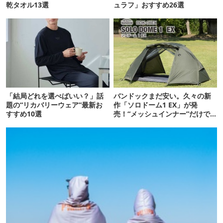
乾タオル13選
ュラフ」おすすめ26選
「結局どれを選べばいい？」話
バンドックまだ安い。久々の新
題の“リカバリーウェア”最新お
作「ソロドーム1 EX」が発
すすめ10選
売！“メッシュインナー”だけで
も使えるよ【防災も◎】