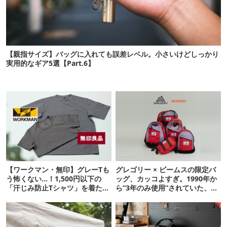
【親指サイズ】バッグに入れても誤差レベル。小さいけどしっかり
実用的なギア5選【Part.6】
【ワークマン・無印】グレーTも
グレゴリー × ビームスの限定バ
う怖くない…！1,500円以下の
ッグ、カッコよすぎ。1990年か
「汗じみ防止Tシャツ」を着たら
ら“3年のみ使用”されていた、紫
期待以上だった
タグが復活