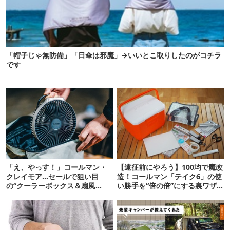
「帽子じゃ無防備」「日傘は邪魔」→いいとこ取りしたのがコチラ
です
「え、やっす！」コールマン・
【遠征前にやろう】100均で魔改
クレイモア…セールで狙い目
造！コールマン「テイク6」の使
の“クーラーボックス＆扇風
い勝手を“倍の倍”にする裏ワザ6
機”12選
連発