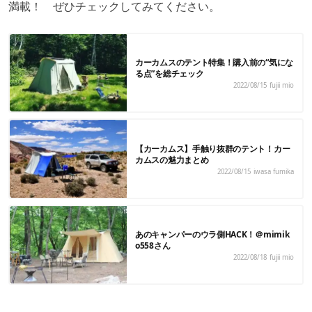
満載！ ぜひチェックしてみてください。
カーカムスのテント特集！購入前の“気にな
る点”を総チェック
2022/08/15
fujii mio
【カーカムス】手触り抜群のテント！カー
カムスの魅力まとめ
2022/08/15
iwasa fumika
あのキャンパーのウラ側HACK！＠mimik
o558さん
2022/08/18
fujii mio