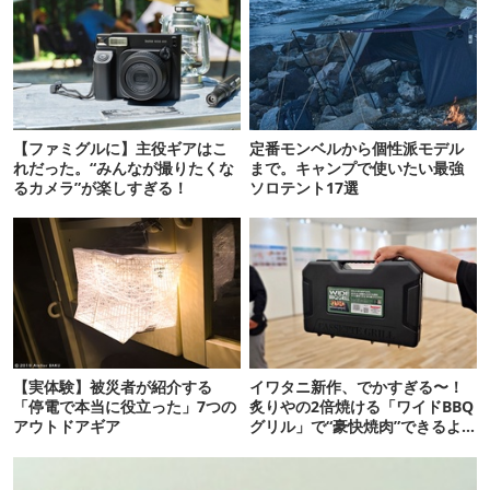
【ファミグルに】主役ギアはこ
定番モンベルから個性派モデル
れだった。“みんなが撮りたくな
まで。キャンプで使いたい最強
るカメラ”が楽しすぎる！
ソロテント17選
【実体験】被災者が紹介する
イワタニ新作、でかすぎる〜！
「停電で本当に役立った」7つの
炙りやの2倍焼ける「ワイドBBQ
アウトドアギア
グリル」で“豪快焼肉”できるよ
【再販開始】