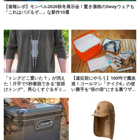
【速報レポ】モンベル2026秋冬展示会！驚き価格の3wayウェアも
「これはバズるぞ…」な新作10選
「トングどこ置いた？」が消え
【遠征前にやろう】100均で魔改
た！片手で1秒着脱できる“首掛
造！コールマン「テイク6」の使
けトング”、男心くすぐるギミッ
い勝手を“倍の倍”にする裏ワザ6
クが最高だった
連発