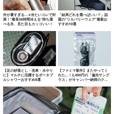
外が暑すぎる…→冷たいコレで対
「結局どれを選べばいい？」話
策！“最長36時間冷える”持ち運
題の“リカバリーウェア”最新お
べる氷、見た目もカッコいい！
すすめ10選
【足の砂落とし・洗車・水やり
【ファミマ新作】またやってく
に】マルチに活躍するポータブ
れた…！2,490円の「偏光サング
ルシャワーおすすめ8選
ラス」がキャンパー納得のクオ
リティ