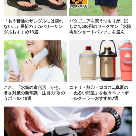
「もう普通のサンダルには戻れ
パタゴニアを買うつもりが…試
ない…」最新のリカバリーサン
しに1,500円のワークマン「水陸
ダルおすすめ13選
両用ショートパンツ」を選んだ
ら大正解だった
これ、「水筒の進化形」かも。
ニトリ・無印・ロゴス…真夏の
暑さ対策の新常識・注目の“氷の
「ぬるい問題」を救うペットボ
うボトル”10選
トルクーラーおすすめ7選