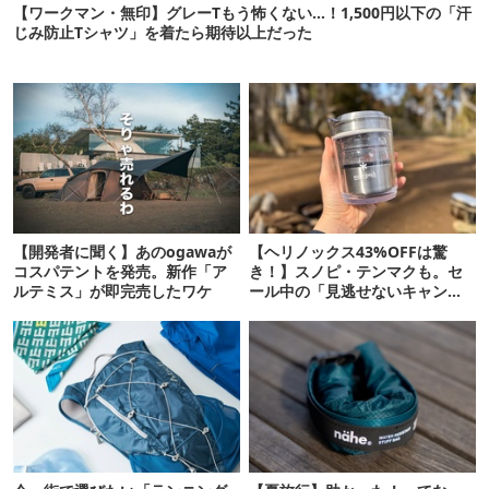
【ワークマン・無印】グレーTもう怖くない…！1,500円以下の「汗
じみ防止Tシャツ」を着たら期待以上だった
【開発者に聞く】あのogawaが
【ヘリノックス43%OFFは驚
コスパテントを発売。新作「ア
き！】スノピ・テンマクも。セ
ルテミス」が即完売したワケ
ール中の「見逃せないキャンプ
道具」12選