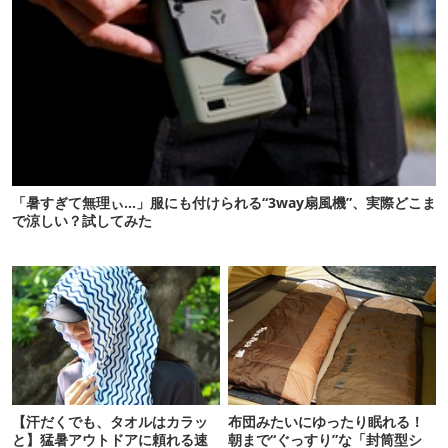
「暑すぎて無理ぃ…」服にも付けられる“3way扇風機”、実際どこま
で涼しい？試してみた
【汗だくでも、タオルはカラッ
布団みたいにゆったり眠れる！
と】猛暑アウトドアに頼れる速
朝まで“ぐっすり”な「封筒型シ