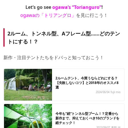
Let’s go see
ogawa’s “Torianguro”
!
ogawaの「トリアングロ」
を見に行こう！
2ルーム、トンネル型、Aフレーム型……どのテン
トにする！？
新作・注目テントたちをドバっと知っておこう！
2ルームテント、今買うならどれにする？
【失敗しないコツ】と2018年のオススメ8
選
2024/06/04
fujii mio
今年も”続”トンネル型ブーム！？定番から
新作まで、抑えておくべき10のブランドを
総チェック！
2022/09/07
夏野 栄