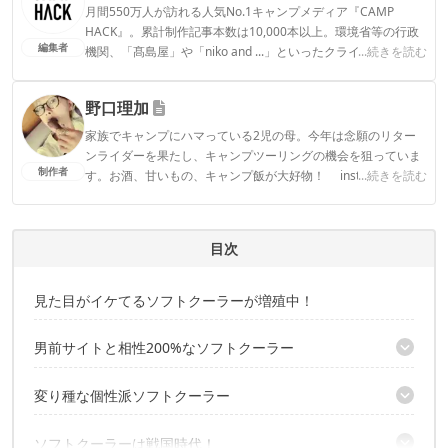
月間550万人が訪れる人気No.1キャンプメディア『CAMP
HACK』。累計制作記事本数は10,000本以上。環境省等の行政
編集者
機関、「髙島屋」や「niko and ...」といったクライアントとの
...続きを読む
連携実績多数。また、TBSテレビ『ラヴィット！』等、各メデ
ィアで登壇機会多数の編集部員も所属。
野口理加
CAMP HACK編集部のプロフィール
家族でキャンプにハマっている2児の母。今年は念願のリター
ンライダーを果たし、キャンプツーリングの機会を狙っていま
制作者
す。お酒、甘いもの、キャンプ飯が大好物！ instagramアカ
...続きを読む
ウント: ＠mojyacamp
野口理加のプロフィール
目次
見た目がイケてるソフトクーラーが増殖中！
男前サイトと相性200%なソフトクーラー
F/CE「MFクーラーコンテナー」
変り種な個性派ソフトクーラー
IGLOO「ウルトラスクエアクーラーバッグ（リアルツリー）」
オレゴニアンキャンパー「クーラートート 20 」
ベアボーンズリビング「ソフトクーラーポーター」
ソフトクーラーは戦国時代！