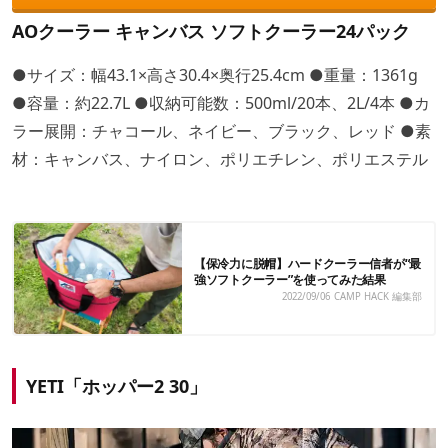
AOクーラー キャンバス ソフトクーラー24パック
●サイズ：幅43.1×高さ30.4×奥行25.4cm ●重量：1361g
●容量：約22.7L ●収納可能数：500ml/20本、2L/4本 ●カ
ラー展開：チャコール、ネイビー、ブラック、レッド ●素
材：キャンバス、ナイロン、ポリエチレン、ポリエステル
【保冷力に脱帽】ハードクーラー信者が“最
強ソフトクーラー”を使ってみた結果
2022/09/06
CAMP HACK 編集部
YETI「ホッパー2 30」