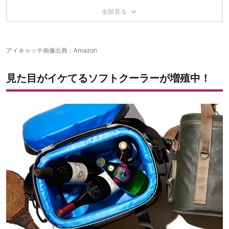
AOクーラー「キャンバス ソフトクーラー24パック」
KELTY「フォールディングクーラーミディアム」
YETI「ホッパー2 30」
アイスミュール「クラシッククーラーM 」
ハードタイプも気になる方はこちら！
シアトルスポーツ「BLIZZ ソフトクーラー」
ノースフェイス「ホームステッド スナックルボックス」
オールスタイム「ビタイムソフトクーラーバッグ」
アイキャッチ画像出典：
Amazon
見た目がイケてるソフトクーラーが増殖中！