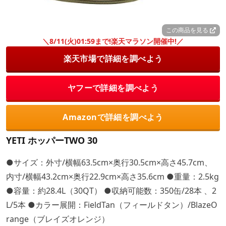
この商品を見る
＼8/11(火)01:59まで!楽天マラソン開催中!／
楽天市場で詳細を調べよう
ヤフーで詳細を調べよう
Amazonで詳細を調べよう
YETI ホッパーTWO 30
●サイズ：外寸/横幅63.5cm×奥行30.5cm×高さ45.7cm、
内寸/横幅43.2cm×奥行22.9cm×高さ35.6cm ●重量：2.5kg
●容量：約28.4L（30QT） ●収納可能数：350缶/28本 、2
L/5本 ●カラー展開：FieldTan（フィールドタン）/BlazeO
range（ブレイズオレンジ）