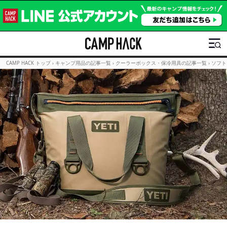
CAMP HACK トップ
›
キャンプ用品の記事一覧
›
クーラーボックス・保冷用具の記事一覧
›
ソフト