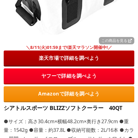
この商品を見る
＼8/11(火)01:59まで!楽天マラソン開催中!／
楽天市場で詳細を調べよう
ヤフーで詳細を調べよう
Amazonで詳細を調べよう
シアトルスポーツ BLIZZソフトクーラー 40QT
●サイズ：高さ30.4cm×横幅48.2cm×奥行き27.9cm ●重
量：1542g ●容量：約37.8L ●収納可能数：2L/16本 ●カラ