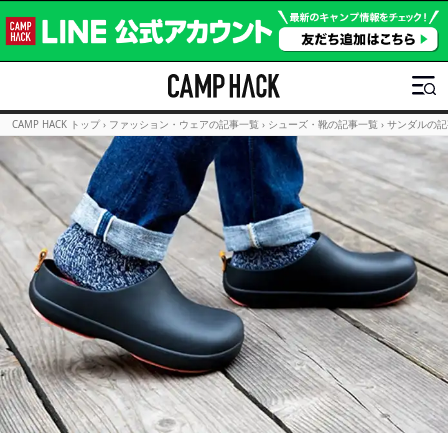
CAMP HACK トップ
›
ファッション・ウェアの記事一覧
›
シューズ・靴の記事一覧
›
サンダルの記