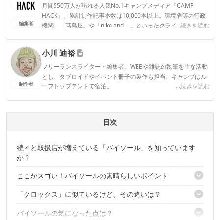
月間550万人が訪れる人気No.1キャンプメディア『CAMP
HACK』。累計制作記事本数は10,000本以上。環境省等の行政
編集者
機関、「髙島屋」や「niko and ...」といったクライアントとの
...続きを読む
連携実績多数。また、TBSテレビ『ラヴィット！』等、各メデ
ィアで登壇機会多数の編集部員も所属。
小川 迪裕
CAMP HACK編集部のプロフィール
フリーランスライター・編集者。WEBや雑誌の執筆を主な活動
とし、タブロイドやイベント冊子の製作も担当。キャンプはル
制作者
ーフトップテントで宿泊。
...続きを読む
小川 迪裕のプロフィール
目次
続々と取扱店が増えている「バイソール」を知っています
か？
ここがスゴい！バイソールの素晴らしいポイント
「クロックス」に似ているけど、その違いは？
スタイル関係なく馴染む「どシンプル」なデザイン
ふかふかな「厚めのインソール」で足が疲れにくい
バイソールの気になった点は？
まずデザイン性の違いは？
つま先に妙あり！よくある「つまずき」を防止