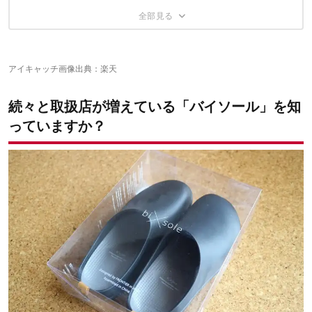
滑り止めやクッション性といった機能の違いは？
シーンで使い分けられる「2種類」のアウトソール
見た目よし、履き心地よし、価格よし。バイソールなら
素足とソックス合わせ両方でサイズを確認
そのほかの違いは？
サンダルとしての機能を求めるならオープンドソール、場所を選
街もキャンプも楽々！
「キュッ」という足音
結果：上品な見た目・丈夫さと価格面で選ぶならバイソール
ばずに快適性を求めるならクローズドソール
甲がアッパーの裏にあたることがあるかも？
小川 迪裕の記事はこちら
アイキャッチ画像出典：
楽天
続々と取扱店が増えている「バイソール」を知
っていますか？