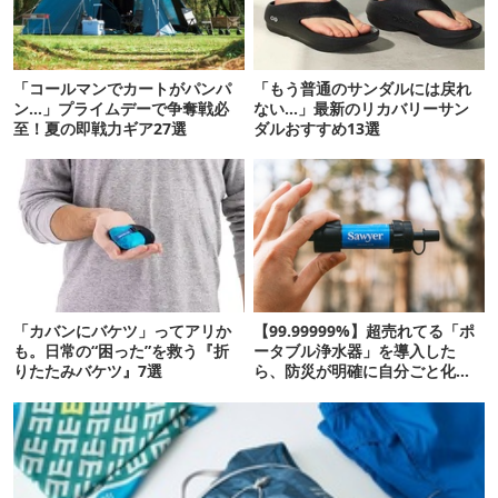
「コールマンでカートがパンパ
「もう普通のサンダルには戻れ
ン…」プライムデーで争奪戦必
ない…」最新のリカバリーサン
至！夏の即戦力ギア27選
ダルおすすめ13選
「カバンにバケツ」ってアリか
【99.99999%】超売れてる「ポ
も。日常の“困った”を救う『折
ータブル浄水器」を導入した
りたたみバケツ』7選
ら、防災が明確に自分ごと化し
た