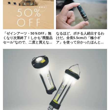
「ゼインアーツ・50％OFF」無
なるほど、ポチる人続出するわ
くなり次第終了！しかも“廃盤品
けだ。全長5.5cmの「極小ギ
セール”なので、二度と買えない
ア」を使って分かったほんとの
かも【8月4日から】
魅力