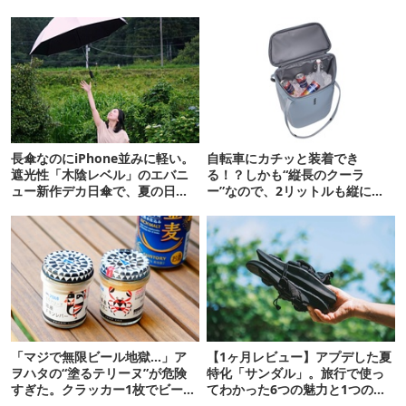
長傘なのにiPhone並みに軽い。
自転車にカチッと装着でき
遮光性「木陰レベル」のエバニ
る！？しかも“縦長のクーラ
ュー新作デカ日傘で、夏の日焼
ー”なので、2リットルも縦に入
けを食い止める！
ります【THULE新作】
「マジで無限ビール地獄…」ア
【1ヶ月レビュー】アプデした夏
ヲハタの“塗るテリーヌ”が危険
特化「サンダル」。旅行で使っ
すぎた。クラッカー1枚でビール
てわかった6つの魅力と1つの注
が止まらない！
意点