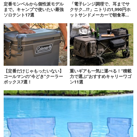
定番モンベルから個性派モデル
「電子レンジ調理で、耳までサ
まで。キャンプで使いたい最強
クサク…!?」ニトリの1,990円ホ
ソロテント17選
ットサンドメーカーで朝食革命
が起きた
【定番だけじゃもったいない】
重いギアも一気に運べる！“積載
コールマンの“今どき”クーラー
力で選ぶ”おすすめキャリーワゴ
ボックス7選！
ン11選