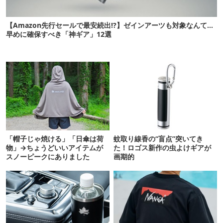
【Amazon先行セールで最安続出!?】ゼインアーツも対象なんて…
早めに確保すべき「神ギア」12選
「帽子じゃ焼ける」「日傘は荷
蚊取り線香の“盲点”突いてき
物」→ちょうどいいアイテムが
た！ロゴス新作の虫よけギアが
スノーピークにありました
画期的