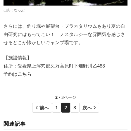
出典：
なっぷ
さらには、釣り堀や展望台・プラネタリウムもあり夏の自
由研究にはもってこい！ ノスタルジーな雰囲気を感じさ
せるどこか懐かしいキャンプ場です。
【施設情報】
住所：愛媛県上浮穴郡久万高原町下畑野川乙488
予約は
こちら
2
/ 3ページ
前へ
1
2
3
次へ
関連記事