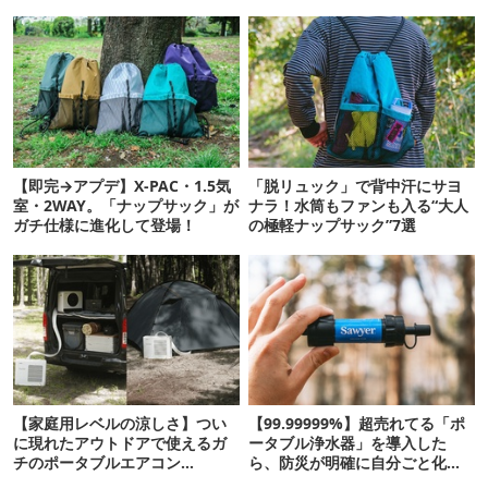
【即完→アプデ】X-PAC・1.5気
「脱リュック」で背中汗にサヨ
室・2WAY。「ナップサック」が
ナラ！水筒もファンも入る“大人
ガチ仕様に進化して登場！
の極軽ナップサック”7選
【家庭用レベルの涼しさ】つい
【99.99999%】超売れてる「ポ
に現れたアウトドアで使えるガ
ータブル浄水器」を導入した
チのポータブルエアコン
ら、防災が明確に自分ごと化し
「Suzune」最速レビュー
た