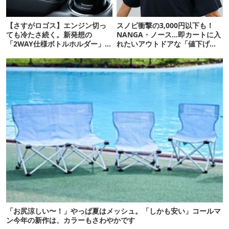
【さすがロゴス】エンジン切っ
スノピ衝撃の3,000円以下も！
ても冷たさ続く。新発想の
NANGA・ノース…即カートに入
「2WAY仕様ボトルホルダー」が
れたいアウトドアな「値下げ夏
頼りになります
服」12選
「お尻涼しい〜！」やっぱ夏はメッシュ。「しかも安い」コールマ
ン今年の新作は、カラーもさわやかです