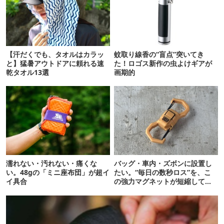
【汗だくでも、タオルはカラッ
蚊取り線香の“盲点”突いてき
と】猛暑アウトドアに頼れる速
た！ロゴス新作の虫よけギアが
乾タオル13選
画期的
濡れない・汚れない・痛くな
バッグ・車内・ズボンに設置し
い。48gの「ミニ座布団」が超イ
たい。“毎日の数秒ロス”を、こ
イ具合
の強力マグネットが短縮してく
れそう…！【新作】