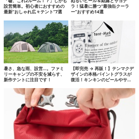
「嘘、これ2ルーム！？」しかも
ぬるいビール＆結露とサヨナ
設営簡単。初心者におすすめの
ラ！猛暑に勝つ“最強缶クーラ
最新“おしゃれ広々テント”7選
ー”おすすめ14選
暑さ、急な雨、設営…。ファミ
【即完売 → 再販！】テンマクデ
リーキャンプの不安を減らす、
ザインの本格パイントグラスが
新作テントに注目です！
復活！キンキンのビールやサワ
ーに最高