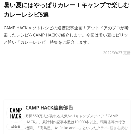
暑い夏にはやっぱりカレー！キャンプで楽しむ
カレーレシピ5選
CAMP HACK × ソトレシピの連携記事企画！アウトドアのプロが考
案したレシピをCAMP HACKで紹介します。今回は暑い夏にピリッ
と旨い「カレーレシピ」特集をご紹介します。
2022/09/27 更新
CAMP HACK編集部
月間550万人が訪れる人気No.1キャンプメディア『CAMP
HACK』。累計制作記事本数は10,000本以上。環境省等の行政
編集者
機関、「髙島屋」や「niko and ...」といったクライアントとの
...続きを読む
連携実績多数。また、TBSテレビ『ラヴィット！』等、各メデ