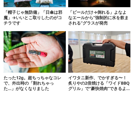
「帽子じゃ無防備」「日傘は邪
「ビールだけ→倒れる」よなよ
魔」→いいとこ取りしたのがコ
なエールから“強制的に水を飲ま
チラです
される”グラスが発売
たった12g。超ちっちゃなコレ
イワタニ新作、でかすぎる〜！
で、外出時の「割れちゃっ
炙りやの2倍焼ける「ワイドBBQ
た…」がなくなりました
グリル」で“豪快焼肉”できるよ
【再販開始】