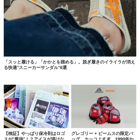
「スッと履ける」「かかとを踏める」。脱ぎ履きのイライラが消え
る快適“スニーカーサンダル”6選
【検証】やっぱり保冷剤はロゴ
グレゴリー × ビームスの限定バ
スが“最強”！？アイスが溶けな
ッグ、カッコよすぎ。1990年か