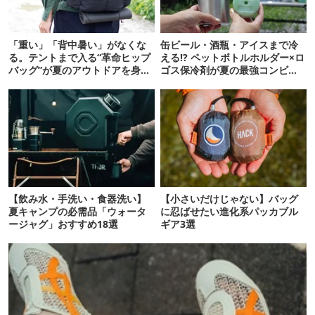
「重い」「背中暑い」がなくな
缶ビール・酒瓶・アイスまで冷
る。テントまで入る“革命ヒップ
える!? ペットボトルホルダー×ロ
バッグ”が夏のアウトドアを身軽
ゴス保冷剤が夏の最強コンビだ
にしてくれた
った
【飲み水・手洗い・食器洗い】
【小さいだけじゃない】バッグ
夏キャンプの必需品「ウォータ
に忍ばせたい進化系パッカブル
ージャグ」おすすめ18選
ギア3選