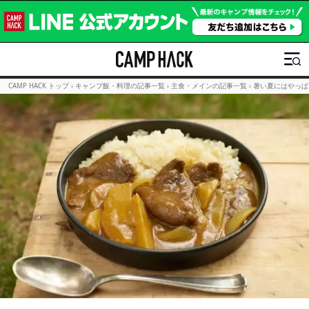
CAMP HACK トップ
›
キャンプ飯・料理の記事一覧
›
主食・メインの記事一覧
›
暑い夏にはやっぱ