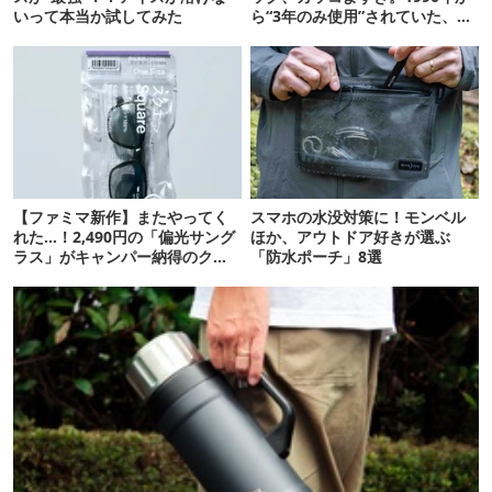
いって本当か試してみた
ら“3年のみ使用”されていた、紫
タグが復活
【ファミマ新作】またやってく
スマホの水没対策に！モンベル
れた…！2,490円の「偏光サング
ほか、アウトドア好きが選ぶ
ラス」がキャンパー納得のクオ
「防水ポーチ」8選
リティ