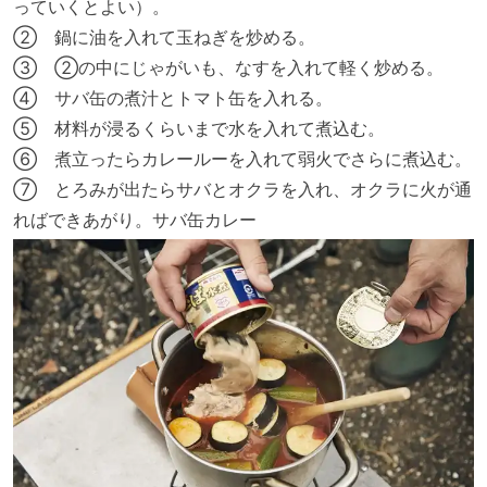
っていくとよい）。
② 鍋に油を入れて玉ねぎを炒める。
③ ②の中にじゃがいも、なすを入れて軽く炒める。
④ サバ缶の煮汁とトマト缶を入れる。
⑤ 材料が浸るくらいまで水を入れて煮込む。
⑥ 煮立ったらカレールーを入れて弱火でさらに煮込む。
⑦ とろみが出たらサバとオクラを入れ、オクラに火が通
ればできあがり。サバ缶カレー