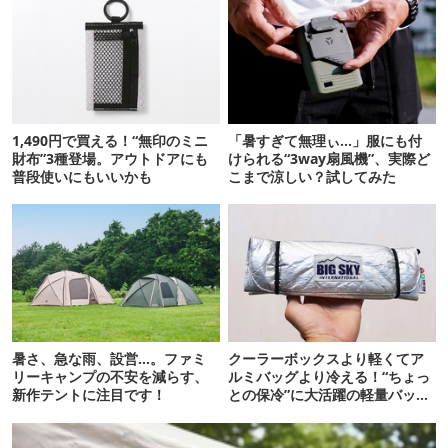
1,490円で買える！“無印のミニ
「暑すぎて無理ぃ…」服にも付
財布”3種登場。アウトドアにも
けられる“3way扇風機”、実際ど
普段使いにもいいかも
こまで涼しい？試してみた
暑さ、急な雨、設営…。ファミ
クーラーボックスより軽くてア
リーキャンプの不安を減らす、
ルミバッグより冷える！“ちょっ
新作テントに注目です！
との保冷”に大活躍の軽量バッグ
7選