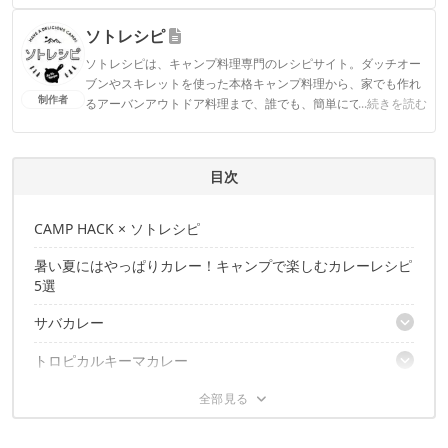
ィアで登壇機会多数の編集部員も所属。
ソトレシピ
CAMP HACK編集部のプロフィール
ソトレシピは、キャンプ料理専門のレシピサイト。ダッチオー
ブンやスキレットを使った本格キャンプ料理から、家でも作れ
制作者
るアーバンアウトドア料理まで、誰でも、簡単にできて、しか
...続きを読む
もおしゃれな“ソト”を楽しむ“レシピ”の情報をお届けします。
ソトレシピのプロフィール
目次
CAMP HACK × ソトレシピ
暑い夏にはやっぱりカレー！キャンプで楽しむカレーレシピ
5選
サバカレー
トロピカルキーマカレー
道具
調理時間
スモークチキンカレー
道具
材料
調理時間
作り方
鹿肉と新じゃがいものカレー
道具
材料