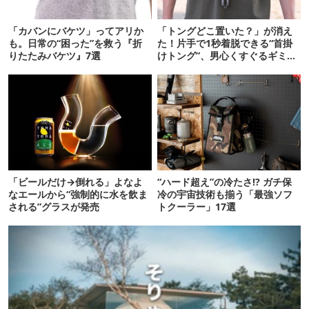
「カバンにバケツ」ってアリか
「トングどこ置いた？」が消え
も。日常の“困った”を救う『折
た！片手で1秒着脱できる“首掛
りたたみバケツ』7選
けトング”、男心くすぐるギミッ
クが最高だった
「ビールだけ→倒れる」よなよ
“ハード超え”の冷たさ!? ガチ保
なエールから“強制的に水を飲ま
冷の宇宙技術も揃う「最強ソフ
される”グラスが発売
トクーラー」17選