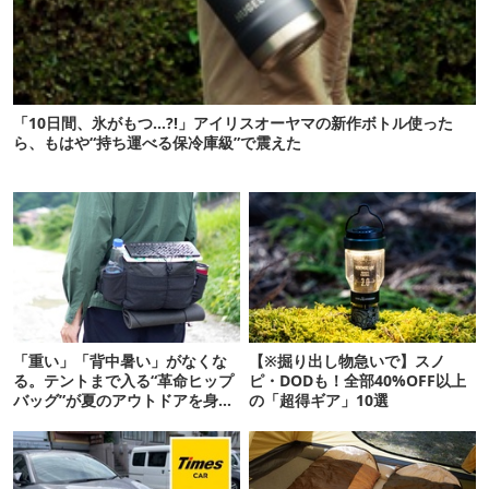
「10日間、氷がもつ…?!」アイリスオーヤマの新作ボトル使った
ら、もはや“持ち運べる保冷庫級”で震えた
「重い」「背中暑い」がなくな
【※掘り出し物急いで】スノ
る。テントまで入る“革命ヒップ
ピ・DODも！全部40%OFF以上
バッグ”が夏のアウトドアを身軽
の「超得ギア」10選
にしてくれた