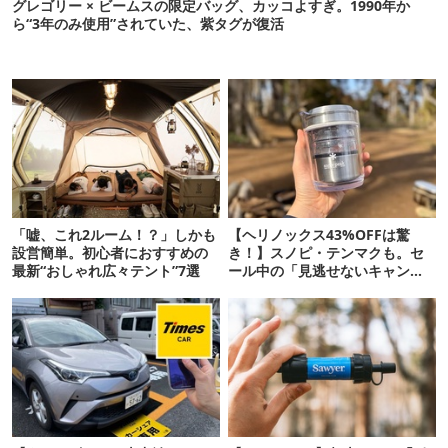
グレゴリー × ビームスの限定バッグ、カッコよすぎ。1990年か
ら“3年のみ使用”されていた、紫タグが復活
「嘘、これ2ルーム！？」しかも
【ヘリノックス43%OFFは驚
設営簡単。初心者におすすめの
き！】スノピ・テンマクも。セ
最新“おしゃれ広々テント”7選
ール中の「見逃せないキャンプ
道具」12選