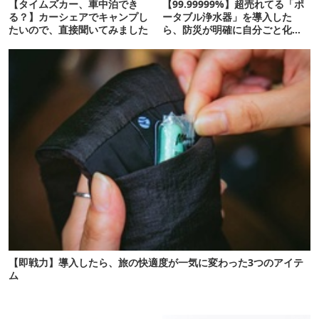
【タイムズカー、車中泊でき
【99.99999%】超売れてる「ポ
る？】カーシェアでキャンプし
ータブル浄水器」を導入した
たいので、直接聞いてみました
ら、防災が明確に自分ごと化し
た
【即戦力】導入したら、旅の快適度が一気に変わった3つのアイテ
ム