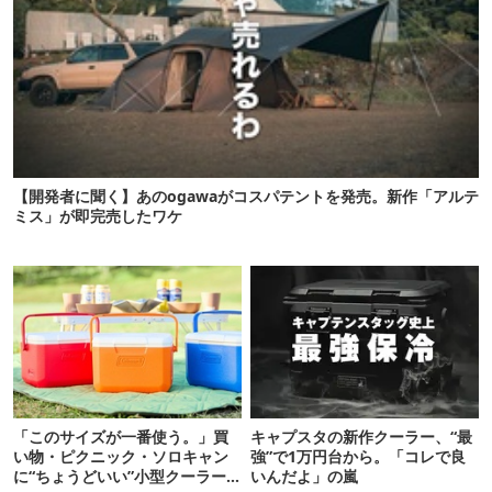
【開発者に聞く】あのogawaがコスパテントを発売。新作「アルテ
ミス」が即完売したワケ
「このサイズが一番使う。」買
キャプスタの新作クーラー、“最
い物・ピクニック・ソロキャン
強”で1万円台から。「コレで良
に“ちょうどいい”小型クーラー
いんだよ」の嵐