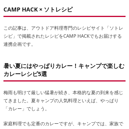
シェフのひとこと
調理時間
作り方
ひよこ豆と挽肉の豆乳カレースープ
CAMP HACK × ソトレシピ
道具
材料
シェフのひとこと
調理時間
作り方
もっとレシピが知りたい人は「ソトレシピ」で！
道具
材料
シェフのひとこと
調理時間
作り方
この記事は、アウトドア料理専門のレシピサイト「ソトレ
材料
シェフのひとこと
シピ」で掲載されたレシピをCAMP HACKでもお届けする
作り方
連携企画です。
シェフのひとこと
暑い夏にはやっぱりカレー！キャンプで楽しむ
カレーレシピ5選
梅雨も明けて厳しい猛暑が続き、本格的な夏の到来を感じ
てきました。夏キャンプの人気料理といえば、やっぱり
「カレー」でしょう。
家庭料理でも定番のカレーですが、キャンプでは、家族で