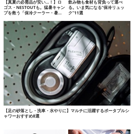
【真夏の必需品が安い…！】ロ
飲み物も食材も背負って運べ
ゴス・NESTOUTも。猛暑キャン
る。いま気になる“保冷リュッ
プを救う「保冷クーラー・暑さ
ク”11選
対策ギア」12選
【足の砂落とし・洗車・水やりに】マルチに活躍するポータブルシ
ャワーおすすめ8選