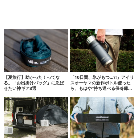
【夏旅行】助かった！ってな
「10日間、氷がもつ…?!」アイリ
る。「お出掛けバッグ」に忍ば
スオーヤマの新作ボトル使った
せたい神ギア3選
ら、もはや“持ち運べる保冷庫
級”で震えた