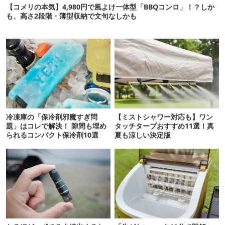
【コメリの本気】4,980円で風よけ一体型「BBQコンロ」！？しか
も、高さ2段階・薄型収納で文句なしかも
冷凍庫の「保冷剤邪魔すぎ問
【ミストシャワー対応も】ワン
題」はコレで解決！ 隙間も埋め
タッチタープおすすめ11選！真
られるコンパクト保冷剤10選
夏も涼しい決定版