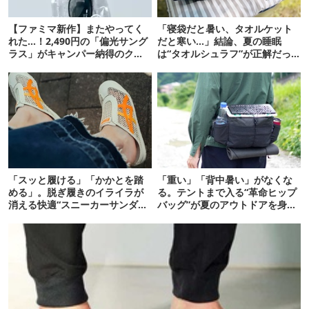
【ファミマ新作】またやってく
「寝袋だと暑い、タオルケット
れた…！2,490円の「偏光サング
だと寒い…」結論、夏の睡眠
ラス」がキャンパー納得のクオ
は“タオルシュラフ”が正解だっ
リティ
た
「スッと履ける」「かかとを踏
「重い」「背中暑い」がなくな
める」。脱ぎ履きのイライラが
る。テントまで入る“革命ヒップ
消える快適“スニーカーサンダ
バッグ”が夏のアウトドアを身軽
ル”6選
にしてくれた