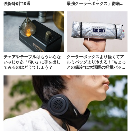
強保冷剤”10選
最強クーラーボックス」徹底解
剖
チェアやテーブルはもういらな
クーラーボックスより軽くてア
い→じゃあ「匂い」に手を出し
ルミバッグより冷える！“ちょっ
てみるのはどうでしょう？
との保冷”に大活躍の軽量バッグ
7選