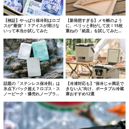
【検証】やっぱり保冷剤はロゴ
【新発想すぎる】メモ帳のよう
スが“最強”！？アイスが溶けな
に、ベリッと剥がして次！15枚
いって本当か試してみた
重ねの「紙皿」を試してみた
ら…
話題の「ステンレス保冷剤」は
【冷凍対応も】“保冷じゃ満足で
氷点下パック超え？ロゴス・ス
きない人”向け、ポータブル冷蔵
ノーピーク・爆売れノーブラン
庫おすすめ12選
ド品を比べてみた