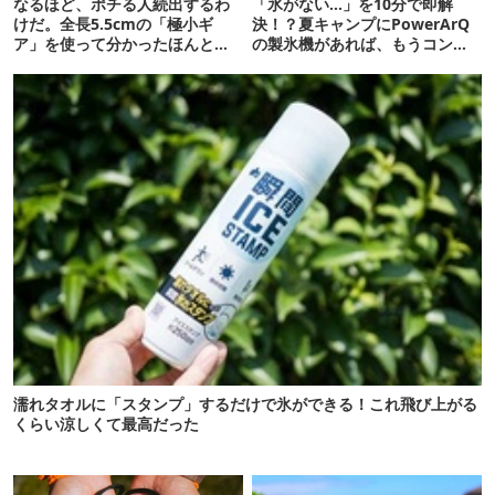
なるほど、ポチる人続出するわ
「氷がない…」を10分で即解
けだ。全長5.5cmの「極小ギ
決！？夏キャンプにPowerArQ
ア」を使って分かったほんとの
の製氷機があれば、もうコンビ
魅力
ニ走らなくていいぞ
濡れタオルに「スタンプ」するだけで氷ができる！これ飛び上がる
くらい涼しくて最高だった