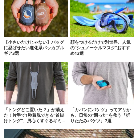
【小さいだけじゃない】バッグ
顔をつけるだけで別世界。人気
に忍ばせたい進化系パッカブル
の“シュノーケルマスク”おすす
ギア3選
め13選
「トングどこ置いた？」が消え
「カバンにバケツ」ってアリか
た！片手で1秒着脱できる“首掛
も。日常の“困った”を救う『折
けトング”、男心くすぐるギミッ
りたたみバケツ』7選
クが最高だった