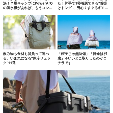
決！？夏キャンプにPowerArQ
た！片手で1秒着脱できる“首掛
の製氷機があれば、もうコンビ
けトング”、男心くすぐるギミッ
ニ走らなくていいぞ
クが最高だった
飲み物も食材も背負って運べ
「帽子じゃ無防備」「日傘は邪
る。いま気になる“保冷リュッ
魔」→いいとこ取りしたのがコ
ク”11選
チラです