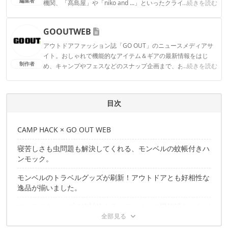
編集者
機関、「髙島屋」や「niko and ...」といったクライアントとの
...続きを読む
連携実績多数。また、TBSテレビ『ラヴィット！』等、各メデ
ィアで登壇機会多数の編集部員も所属。
GOOUTWEB
CAMP HACK編集部のプロフィール
アウトドアファッション誌「GO OUT」のニュースメディアサ
イト。おしゃれで機能的なアイテム＆ギアの最新情報をはじ
制作者
め、キャンプやフェスなどのスナップ企画まで、おしゃれに自
...続きを読む
分らしくありたいすべての人へお届けします。
GOOUTWEBのプロフィール
目次
CAMP HACK × GO OUT WEB
寝苦しさも虫問題も解決してくれる、モンベルの蚊帳付きハ
ンモック。
モンベルのトラベルグッズが刷新！アウトドアとも好相性な
逸品が揃いました。
フェスやキャンプで絶対使える、モンベルの機能派トートバ
ッグたち。