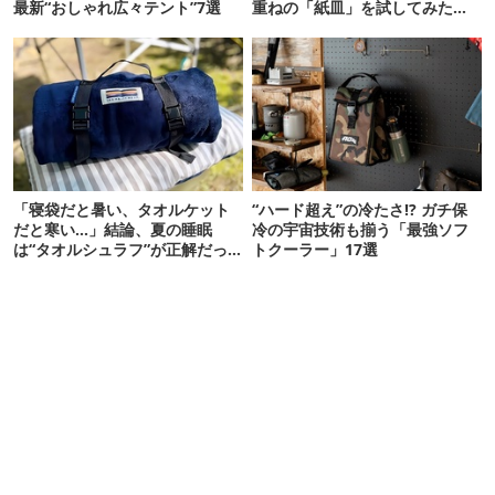
最新“おしゃれ広々テント”7選
重ねの「紙皿」を試してみた
ら…
「寝袋だと暑い、タオルケット
“ハード超え”の冷たさ!? ガチ保
だと寒い…」結論、夏の睡眠
冷の宇宙技術も揃う「最強ソフ
は“タオルシュラフ”が正解だっ
トクーラー」17選
た