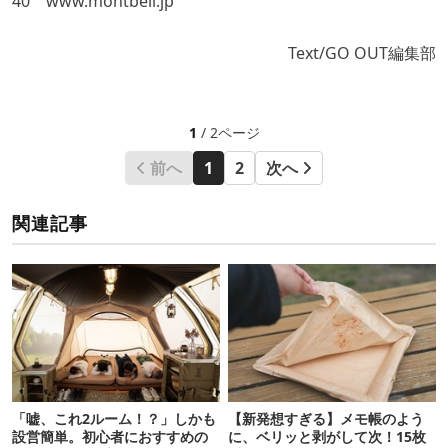
40
www.montbell.jp
Text/GO OUT編集部
1
/ 2ページ
前へ
1
2
次へ
関連記事
「嘘、これ2ルーム！？」しかも
【新発想すぎる】メモ帳のよう
設営簡単。初心者におすすめの
に、ベリッと剥がして次！15枚