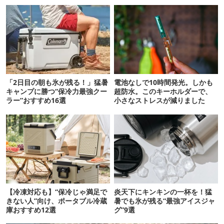
「2日目の朝も氷が残る！」猛暑
電池なしで10時間発光。しかも
キャンプに勝つ“保冷力最強クー
超防水。このキーホルダーで、
ラー”おすすめ16選
小さなストレスが減りました
【冷凍対応も】“保冷じゃ満足で
炎天下にキンキンの一杯を！猛
きない人”向け、ポータブル冷蔵
暑でも氷が残る“最強アイスジャ
庫おすすめ12選
グ”9選