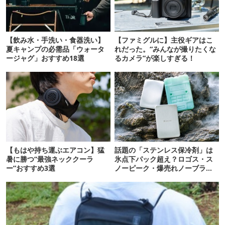
【飲み水・手洗い・食器洗い】
【ファミグルに】主役ギアはこ
夏キャンプの必需品「ウォータ
れだった。“みんなが撮りたくな
ージャグ」おすすめ18選
るカメラ”が楽しすぎる！
【もはや持ち運ぶエアコン】猛
話題の「ステンレス保冷剤」は
暑に勝つ“最強ネッククーラ
氷点下パック超え？ロゴス・ス
ー”おすすめ3選
ノーピーク・爆売れノーブラン
ド品を比べてみた