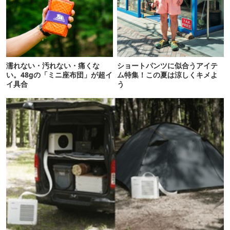
濡れない・汚れない・痛くな
ショートパンツに似合うアイテ
い。48gの「ミニ座布団」が超イ
ム特集！この夏は涼しくキメよ
イ具合
う