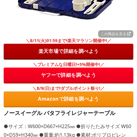
この商品を見る
＼8/11(火)01:59まで!楽天マラソン開催中!／
楽天市場で詳細を調べよう
＼プレミアムな日曜日!+5%開催中!／
ヤフーで詳細を調べよう
＼8/9(日)まで!ダブルポイント祭り!／
Amazonで詳細を調べよう
ノースイーグル バタフライレジャーテーブル
●サイズ：W600×D667×H225㎜ ●折りたたみサイズ W60
0×D59×H340㎜ ●重量:約1.13kg ●素材:ポリプロピレン