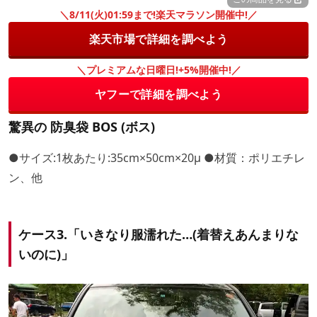
＼8/11(火)01:59まで!楽天マラソン開催中!／
楽天市場で詳細を調べよう
＼プレミアムな日曜日!+5%開催中!／
ヤフーで詳細を調べよう
驚異の 防臭袋 BOS (ボス)
●サイズ:1枚あたり:35cm×50cm×20μ ●材質：ポリエチレ
ン、他
ケース3.「いきなり服濡れた…(着替えあんまりな
いのに)」