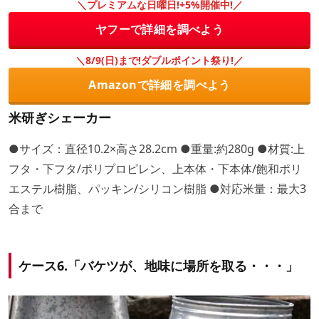
＼プレミアムな日曜日!+5%開催中!／
ヤフーで詳細を調べよう
＼8/9(日)まで!ダブルポイント祭り!／
Amazonで詳細を調べよう
米研ぎシェーカー
●サイズ：直径10.2×高さ28.2cm ●重量:約280g ●材質:上
フタ・下フタ/ポリプロピレン、上本体・下本体/飽和ポリ
エステル樹脂、パッキン/シリコン樹脂 ●対応米量：最大3
合まで
ケース6.「バケツが、地味に場所を取る・・・」