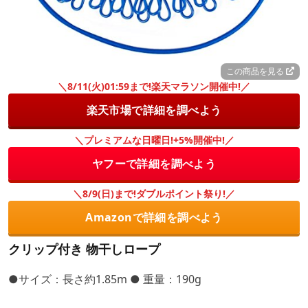
この商品を見る
＼8/11(火)01:59まで!楽天マラソン開催中!／
楽天市場で詳細を調べよう
＼プレミアムな日曜日!+5%開催中!／
ヤフーで詳細を調べよう
＼8/9(日)まで!ダブルポイント祭り!／
Amazonで詳細を調べよう
クリップ付き 物干しロープ
●サイズ：長さ約1.85m ● 重量：190g