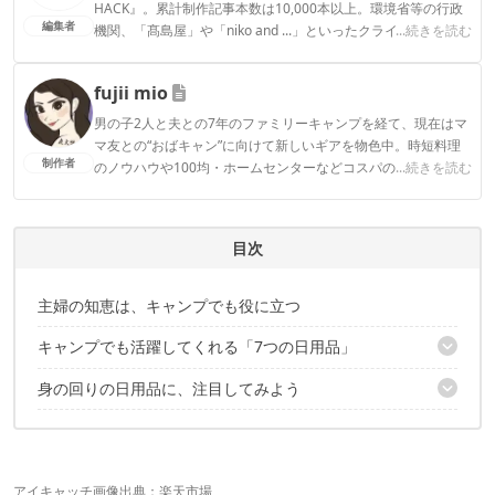
HACK』。累計制作記事本数は10,000本以上。環境省等の行政
編集者
機関、「髙島屋」や「niko and ...」といったクライアントとの
...続きを読む
連携実績多数。また、TBSテレビ『ラヴィット！』等、各メデ
ィアで登壇機会多数の編集部員も所属。
fujii mio
CAMP HACK編集部のプロフィール
男の子2人と夫との7年のファミリーキャンプを経て、現在はマ
マ友との“おばキャン”に向けて新しいギアを物色中。時短料理
制作者
のノウハウや100均・ホームセンターなどコスパの良好なギア
...続きを読む
など、快適＆お得にキャンプを楽しむ情報を日々収集していま
す。
fujii mioのプロフィール
目次
主婦の知恵は、キャンプでも役に立つ
キャンプでも活躍してくれる「7つの日用品」
身の回りの日用品に、注目してみよう
ケース1.「子供に占拠されて、座れない」
助っ人アイテム：ニトリの折りたたみテーブル
主婦目線で、これもレビュー
ケース2.「帰りの車内で生ゴミ臭う問題」
助っ人アイテム：防臭袋
ケース3.「いきなり服濡れた…(着替えあんまりないのに)」
アイキャッチ画像出典：
楽天市場