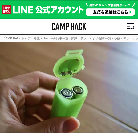
CAMP HACK トップ
›
知識・How toの記事一覧
›
知識・テクニックの記事一覧
›
小技・テクニッ