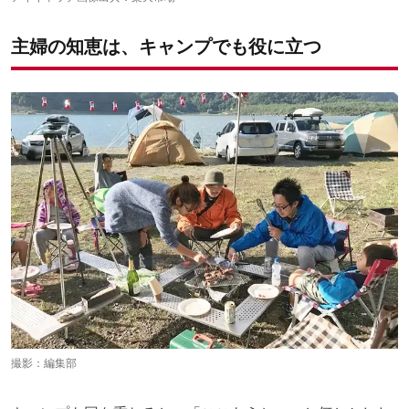
助っ人アイテム：クリップ付き物干しロープ
ケース4.「高級牛タンは、おいしいレモンで食べたい」
主婦の知恵は、キャンプでも役に立つ
助っ人アイテム：生レモン絞り器
ケース5.「お米？ちゃんと持ってきたよ(…けど研いでない)」
助っ人アイテム：米研ぎシェーカー
ケース6.「バケツが、地味に場所を取る・・・」
助っ人アイテム：たためるバケツ
ケース7.「えっ、いるの単一だったの！？」
助っ人アイテム：電池スペーサー
撮影：編集部