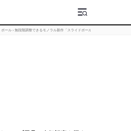
›
ポール
›
無段階調整できるモノラル新作「スライドポールII 200-160」は、重量た