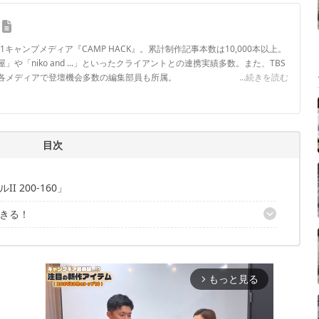
.1キャンプメディア『CAMP HACK』。累計制作記事本数は10,000本以上。
や「niko and ...」といったクライアントとの連携実績多数。また、TBS
各メディアで登壇機会多数の編集部員も所属。
...続きを読む
ロフィール
目次
 200-160」
きる！
理由はココ！
もっと見る
arrow_forward_ios