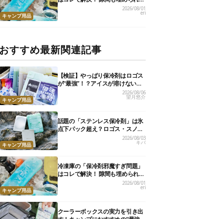
コンパクト保冷剤10選
2026/08/01
eri
キャンプ用品
おすすめ最新関連記事
【検証】やっぱり保冷剤はロゴス
が“最強”！？アイスが溶けないっ
て本当か試してみた
2026/08/06
望月悠介
キャンプ用品
話題の「ステンレス保冷剤」は氷
点下パック超え？ロゴス・スノー
ピーク・爆売れノーブランド品を
2026/08/03
キバ
比べてみた
キャンプ用品
冷凍庫の「保冷剤邪魔すぎ問題」
はコレで解決！ 隙間も埋められる
コンパクト保冷剤10選
2026/08/01
eri
キャンプ用品
クーラーボックスの実力を引き出