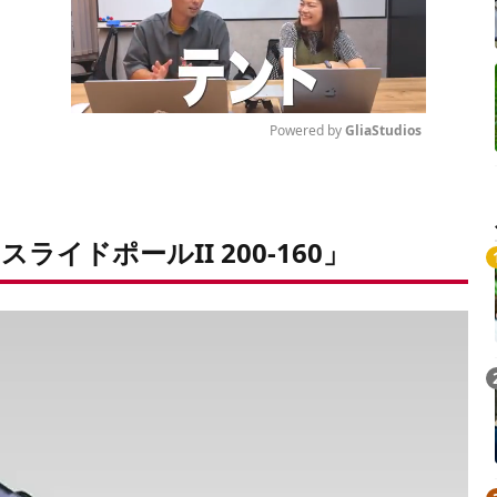
Powered by 
GliaStudios
Mute
イドポールII 200-160」