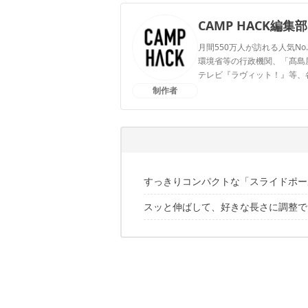
CAMP HACK編集部
月間550万人が訪れる人気No
環境省等の行政機関、「髙島屋」
テレビ『ラヴィット！』等、
制作者
CAMP HACK編集部のプ
すっきりコンパクトな「スライドポールII
スッと伸ばして、好きな長さに調整で
「スライドポールⅡ 200-160」のⅡの