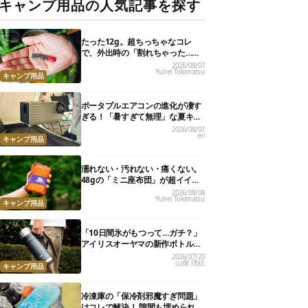
キャンプ用品の人気記事を探す
たった12g。超ちっちゃなコレ
で、外出時の「割れちゃった…」
がなくなりました
2026/08/07
Yuhei Tokimatsu
キャンプ用品
ポータブルエアコンの進化が凄す
ぎる！「暑すぎて無理」な夏キャ
ンプを激変させる最新5選
2026/08/07
eri
キャンプ用品
濡れない・汚れない・痛くない。
48gの「ミニ座布団」が超イイ具
合
2026/08/08
Yuhei Tokimatsu
キャンプ用品
「10日間氷がもつって…ガチ？」
アイリスオーヤマの新作ボトル
が、もはや“持ち運べる保冷庫
2026/07/20
山畑 理絵
級”で最強だった
キャンプ用品
冷凍庫の「保冷剤邪魔すぎ問題」
はコレで解決！ 隙間も埋められる