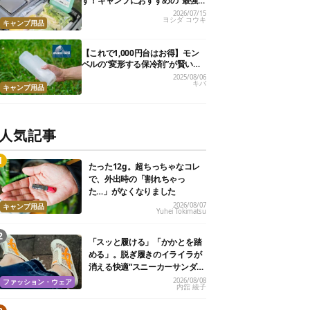
す！キャンプにおすすめの“最強
保冷剤”10選
2026/07/15
ヨシダ コウキ
キャンプ用品
【これで1,000円台はお得】モン
ベルの“変形する保冷剤”が賢い！
猛暑日に常温のビールが20分で冷
2025/08/06
キバ
たくなったよ
キャンプ用品
人気記事
たった12g。超ちっちゃなコレ
で、外出時の「割れちゃっ
た…」がなくなりました
2026/08/07
キャンプ用品
Yuhei Tokimatsu
「スッと履ける」「かかとを踏
める」。脱ぎ履きのイライラが
消える快適“スニーカーサンダ
ル”6選
2026/08/08
ファッション・ウェア
内舘 綾子