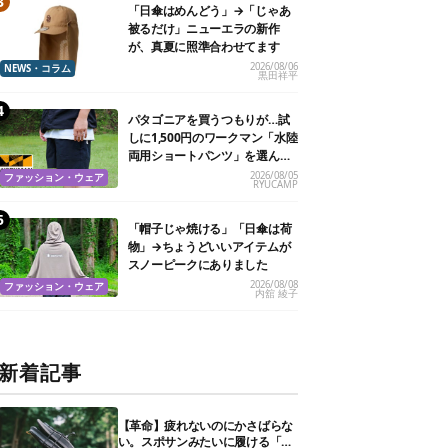
「日傘はめんどう」→「じゃあ
被るだけ」ニューエラの新作
が、真夏に照準合わせてます
2026/08/06
NEWS・コラム
黒田祥平
パタゴニアを買うつもりが…試
しに1,500円のワークマン「水陸
両用ショートパンツ」を選んだ
ら大正解だった
2026/08/05
ファッション・ウェア
RYUCAMP
「帽子じゃ焼ける」「日傘は荷
物」→ちょうどいいアイテムが
スノーピークにありました
2026/08/08
ファッション・ウェア
内舘 綾子
新着記事
【革命】疲れないのにかさばらな
い。スポサンみたいに履ける「リ