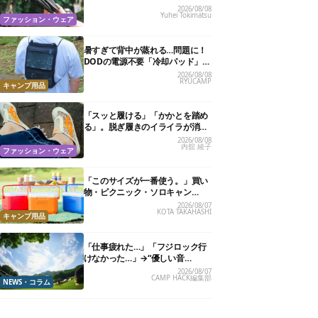
カバリーサンダル」が大本命！
2026/08/08
Yuhei Tokimatsu
ファッション・ウェア
暑すぎて背中が蒸れる…問題に！
DODの電源不要「冷却パッド」を
試したら、夏の移動がラクになっ
2026/08/08
RYUCAMP
た
キャンプ用品
「スッと履ける」「かかとを踏め
る」。脱ぎ履きのイライラが消え
る快適“スニーカーサンダル”6選
2026/08/08
内舘 綾子
ファッション・ウェア
「このサイズが一番使う。」買い
物・ピクニック・ソロキャン
に“ちょうどいい”小型クーラーボ
2026/08/07
KOTA TAKAHASHI
ックス13選
キャンプ用品
「仕事疲れた…」「フジロック行
けなかった…」→“優しい音
楽”と“大きな自然”で治癒。まだ間
2026/08/07
CAMP HACK編集部
に合います。
NEWS・コラム