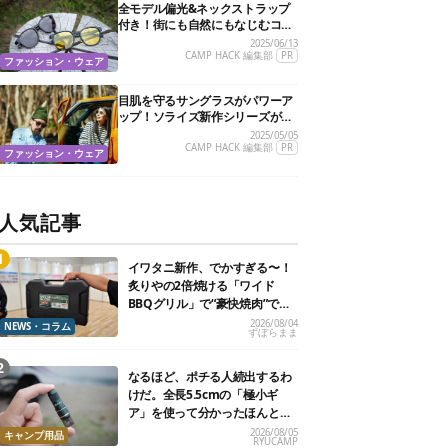
全モデル偏光&ネックストラップ
付き！街にも自然にもなじむコス
パ抜群の万能サングラスを見つけ
2025/06/13
たぞ
CAMP HACK 編集部
PR
ファッション・ウェア
目肌を守るサングラスがパワーア
ップ！ソライズ新作シリーズがさ
らに進化してタフになったぞ
2025/05/05
CAMP HACK 編集部
PR
ファッション・ウェア
人気記事
イワタニ新作、でかすぎる〜！
炙りやの2倍焼ける「ワイド
BBQグリル」で“豪快焼肉”でき
るよ【再販開始】
2026/08/04
NEWS・コラム
ずぼらまま
なるほど、ポチる人続出するわ
けだ。全長5.5cmの「極小ギ
ア」を使って分かったほんとの
魅力
2026/08/05
キャンプ用品
RYUCAMP