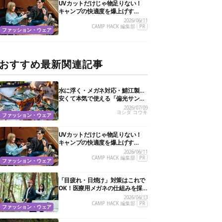
UVカットだけじゃ物足りない！
キャンプの快適度を爆上げす
る“特殊機能”サングラス3選
2026/06/11
CAMP HACK 編集部
PR
ファッション・ウェア
おすすめ最新関連記事
水に浮く・メガネ対応・鯖江製…
安くて本気で使える「偏光サング
ラス」おすすめ10選
2026/07/09
ヨシダ コウキ
ファッション・ウェア
UVカットだけじゃ物足りない！
キャンプの快適度を爆上げす
る“特殊機能”サングラス3選
2026/06/11
CAMP HACK 編集部
PR
ファッション・ウェア
「目疲れ・日焼け」対策はこれで
OK！医療用メガネの仕組みを採
用した新作サングラスがすごかっ
2026/04/13
た
CAMP HACK 編集部
PR
ファッション・ウェア