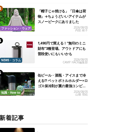
「帽子じゃ焼ける」「日傘は荷
物」→ちょうどいいアイテムが
スノーピークにありました
2026/08/05
ファッション・ウェア
内舘 綾子
1,490円で買える！“無印のミニ
財布”3種登場。アウトドアにも
普段使いにもいいかも
2026/08/05
NEWS・コラム
CAMP HACK編集部
缶ビール・酒瓶・アイスまで冷
える!? ペットボトルホルダー×ロ
ゴス保冷剤が夏の最強コンビだ
った
2026/08/05
知識・How to
山畑 理絵
新着記事