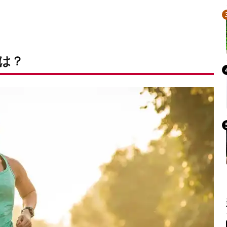
Mute
は？