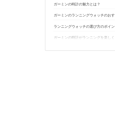
ガーミンの時計の魅力とは？
ガーミンのランニングウォッチのおす
ランニングウォッチの選び方のポイン
1. ForeAthlete 10J
2. ForeAthlete 220J
3. ForeAthlete 230J
ガーミンの時計がランニングを楽しく
1. 防水性
4. ForeAthlete 235J
2. 視認性
3. 軽さ
こちらの記事もおすすめ
必要な機能は走り方次第！