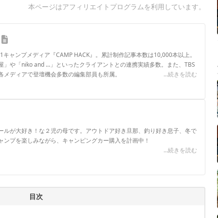
本ページはアフィリエイトプログラムを利用しています。
.1キャンプメディア『CAMP HACK』。累計制作記事本数は10,000本以上。
や「niko and ...」といったクライアントとの連携実績多数。また、TBS
各メディアで登壇機会多数の編集部員も所属。
...続きを読む
ロフィール
ールが大好き！な２児の母です。アウトドア好き旦那、釣り好き息子、冬で
ャンプを楽しみながら、キャンピングカー購入を計画中！
...続きを読む
目次