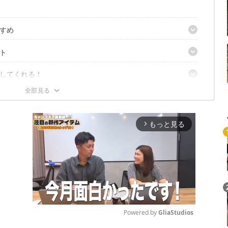
すめ
ト
してくれる！
もっと見る
arrow_forward_ios
Powered by 
GliaStudios