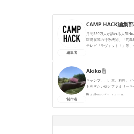
CAMP HACK編集部
月間550万人が訪れる人気No
環境省等の行政機関、「髙島屋」
テレビ『ラヴィット！』等、
編集者
CAMP HACK編集部のプ
Akiko
キャンプ、川、車、料理、ビ
も泳ぎたい娘とファミリーキ
Akikoのプロフィール
制作者