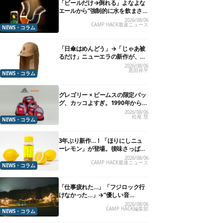
「ビールだけ→倒れる」よなよな
エールから“強制的に水を飲まさ
れる”グラスが発売
2026/08/06
CAMP HACK最速ニュース
NEWS・コラム
「日傘はめんどう」→「じゃあ被
るだけ」ニューエラの新作が、真
夏に照準合わせてます
2026/08/06
黒田祥平
NEWS・コラム
グレゴリー × ビームスの限定バッ
グ、カッコよすぎ。1990年から“3
年のみ使用”されていた、紫タグ
2026/08/06
松尾 慧
が復活
NEWS・コラム
3年ぶり新作…！「ほりにしニュ
ーレモン」が登場。後味さっぱり
の万能スパイス！【8月21日発
2026/08/06
CAMP HACK最速ニュース
売】
NEWS・コラム
「仕事疲れた…」「フジロック行
けなかった…」→“優しい音
楽”と“大きな自然”で治癒。まだ間
2026/08/06
CAMP HACK編集部
に合います。
NEWS・コラム