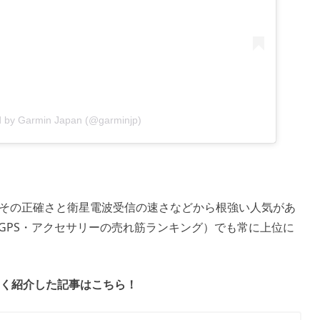
d by Garmin Japan (@garminjp)
、その正確さと衛星電波受信の速さなどから根強い人気があ
グGPS・アクセサリーの売れ筋ランキング）でも常に上位に
く紹介した記事はこちら！