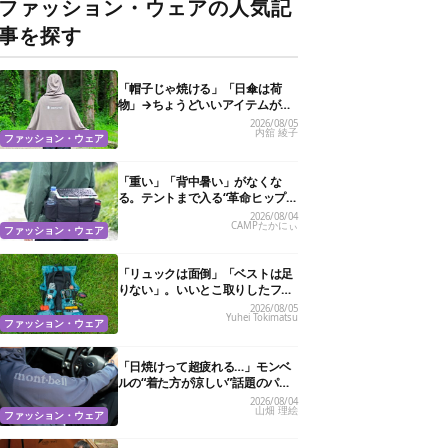
ファッション・ウェアの人気記
事を探す
「帽子じゃ焼ける」「日傘は荷
物」→ちょうどいいアイテムがス
ノーピークにありました
2026/08/05
内舘 綾子
ファッション・ウェア
「重い」「背中暑い」がなくな
る。テントまで入る“革命ヒップ
バッグ”が夏のアウトドアを身軽
2026/08/04
CAMPたかにぃ
にしてくれた
ファッション・ウェア
「リュックは面倒」「ベストは足
りない」。いいとこ取りしたフェ
ス特化バッグがあるんです
2026/08/05
Yuhei Tokimatsu
ファッション・ウェア
「日焼けって超疲れる…」モンベ
ルの“着た方が涼しい”話題のパー
カ試したら、真夏の救世主だった
2026/08/04
山畑 理絵
ファッション・ウェア