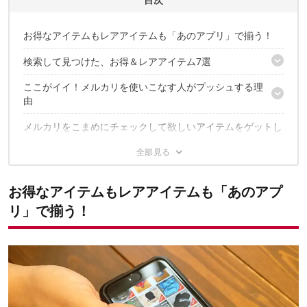
お得なアイテムもレアアイテムも「あのアプリ」で揃う！
検索して見つけた、お得＆レアアイテム7選
ここがイイ！メルカリを使いこなす人がプッシュする理
ギアにこだわるキャンパーが見つけた注目アイテム
由
アイテム①：コールマン「クラシック」【定価10万円相当→メル
カリ価格5万8000円】
メルカリをこまめにチェックして欲しいアイテムをゲットし
定価より安くて、手に入らないアイテムも出てくる
アイテム②：ロッジ「キッチンオーブン 10インチ」【定価1万
よう
支払いはクレジットカードやコンビニ支払いと豊富
2000円相当→メルカリ価格6500円】
出品者と連絡を取り合って値引き交渉や送料の相談も可能
アイテム③：モンベル「U.L ダウンハガー#3 ロング」【定価3万
円相当→メルカリ価格1万7000円】
お得なアイテムもレアアイテムも「あのアプ
アイテム④：スノーピーク「アメニティドームM」【定価3万
2800円→メルカリ価格2万8000円】
リ」で揃う！
おしゃれキャンパーが見つけた秀逸アイテム
アイテム⑤：アイアン製焚き火ハンガー
アイテム⑥：CB缶レザーカバー
アイテム⑦：アックス パラコード巻き