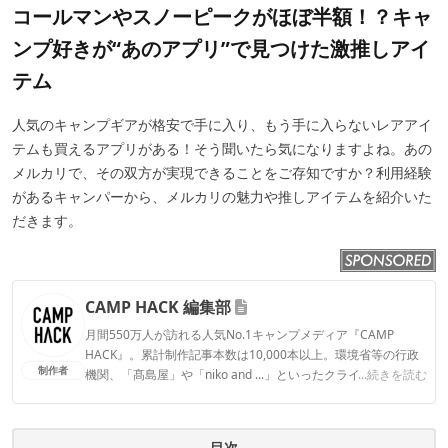
コールマンやスノーピークがほぼ半額！？キャ
ンプ好きが“あのアプリ”で見つけた激推しアイ
テム
人気のキャンプギアが格安で手に入り、もう手に入らないレアアイ
テムも買えるアプリがある！そう聞いたら気になりますよね。あの
メルカリで、その双方が実現できることをご存知ですか？利用経験
があるキャンパーから、メルカリの魅力や推しアイテムを紹介いた
だきます。
CAMP HACK 編集部
月間550万人が訪れる人気No.1キャンプメディア『CAMP
HACK』。累計制作記事本数は10,000本以上。環境省等の行政
制作者
機関、「髙島屋」や「niko and ...」といったクライアントとの
...続きを読む
連携実績多数。また、TBSテレビ『ラヴィット！』等、各メデ
ィアで登壇機会多数の編集部員も所属。
CAMP HACK 編集部のプロフィール
目次