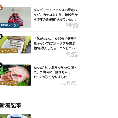
グレゴリー × ビームスの限定バ
ッグ、カッコよすぎ。1990年か
ら“3年のみ使用”されていた、紫
タグが復活
2026/08/06
NEWS・コラム
松尾 慧
「氷がない…」を10分で解決!?
夏キャンプに“ポータブル製氷
機”を導入したら、コンビニへ走
キャンプ用品
る必要がなくなった
2026/08/07
RYUCAMP
たった12g。超ちっちゃなコレ
で、外出時の「割れちゃっ
た…」がなくなりました
2026/08/07
キャンプ用品
Yuhei Tokimatsu
新着記事