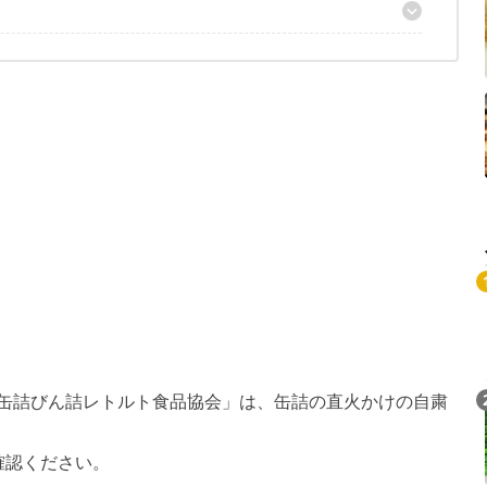
Loaded
:
/
Unmute
5.26%
日本缶詰びん詰レトルト食品協会」は、缶詰の直火かけの自粛
確認ください。