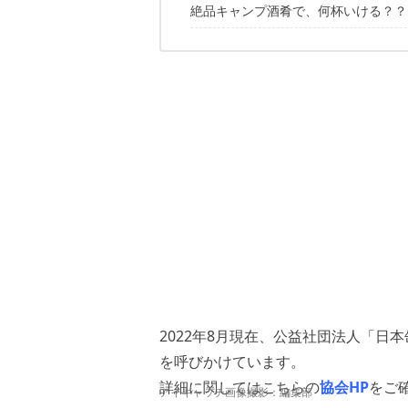
絶品キャンプ酒肴で、何杯いける？？
コンビーフのチーズディップ
サバ缶＋きのこ＋バター
道具にも注目してみよう
クリームチーズの醤油漬け
2022年8月現在、公益社団法人「
を呼びかけています。
詳細に関してはこちらの
協会HP
をご
アイキャッチ画像撮影：編集部