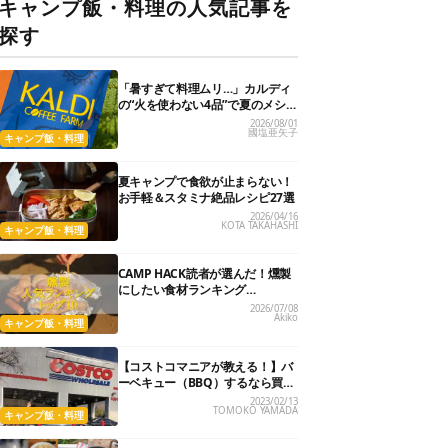
キャンプ飯・料理の人気記事を
探す
「暑すぎて料理ムリ…」カルディ
の“火を使わない4品”で夏のメシが
爆速＆激うまになった
2026/08/01
國塩亜矢子
キャンプ飯・料理
夏キャンプで食欲が止まらない！
お手軽＆スタミナ絶品レシピ27選
2026/04/16
KOTA TAKAHASHI
キャンプ飯・料理
CAMP HACK読者が選んだ！燻製
にしたい食材ランキング
『BEST10』
2026/07/08
Akiko
キャンプ飯・料理
【コストコマニアが教える！】バ
ーベキュー（BBQ）するなら買っ
ておきたい５つの食材
2023/02/13
TOMOKO YAMADA
キャンプ飯・料理