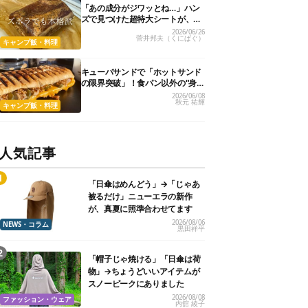
「あの成分がジワッとね…」ハン
ズで見つけた超特大シートが、ガ
チ勢も唸る“隠し玉”でした！
2026/06/26
菅井邦夫（くにぱぐ）
キャンプ飯・料理
キューバサンドで「ホットサンド
の限界突破」！食パン以外の“身
近なアレ”で作る絶品レシピ3選
2026/06/08
秋元 祐輝
キャンプ飯・料理
人気記事
「日傘はめんどう」→「じゃあ
被るだけ」ニューエラの新作
が、真夏に照準合わせてます
2026/08/06
NEWS・コラム
黒田祥平
「帽子じゃ焼ける」「日傘は荷
物」→ちょうどいいアイテムが
スノーピークにありました
2026/08/08
ファッション・ウェア
内舘 綾子