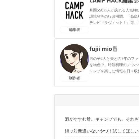
CAMP HACK編集部
月間550万人が訪れる人気No
環境省等の行政機関、「髙島屋」
テレビ『ラヴィット！』等、
編集者
CAMP HACK編集部のプ
fujii mio
男の子2人と夫との7年のフ
を物色中。時短料理のノウハ
ャンプを楽しむ情報を日々収
制作者
fujii mioのプロフィール
酒がすすむ肴。キャンプでも、それさ
絶ッ対間違いないやつ！試してほしい
こんな人におすすめの記事です