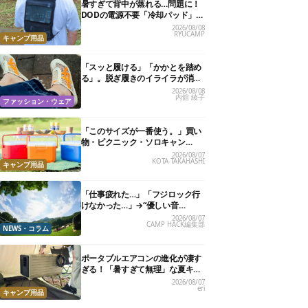
暑すぎて背中が蒸れる…問題に！
DODの電源不要「冷却パッド」を
試したら、夏の移動がラクになっ
2026/08/08
RYUCAMP
た
キャンプ用品
「スッと履ける」「かかとを踏め
る」。脱ぎ履きのイライラが消え
る快適“スニーカーサンダル”6選
2026/08/08
内舘 綾子
ファッション・ウェア
「このサイズが一番使う。」買い
物・ピクニック・ソロキャン
に“ちょうどいい”小型クーラーボ
2026/08/07
KOTA TAKAHASHI
ックス13選
キャンプ用品
「仕事疲れた…」「フジロック行
けなかった…」→“優しい音
楽”と“大きな自然”で治癒。まだ間
2026/08/07
CAMP HACK編集部
に合います。
NEWS・コラム
ポータブルエアコンの進化が凄す
ぎる！「暑すぎて無理」な夏キャ
ンプを激変させる最新5選
2026/08/07
eri
キャンプ用品