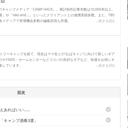
.1キャンプメディア『CAMP HACK』。累計制作記事本数は10,000本以上。
や「niko and ...」といったクライアントとの連携実績多数。また、TBS
各メディアで登壇機会多数の編集部員も所属。
...続きを読む
ロフィール
ァミリーキャンプを経て、現在はママ友との“おばキャン”に向けて新しいギア
ウや100均・ホームセンターなどコスパの良好なギアなど、快適＆お得にキ
集しています。
...続きを読む
目次
えあればいい……
「キャンプ酒肴3選」