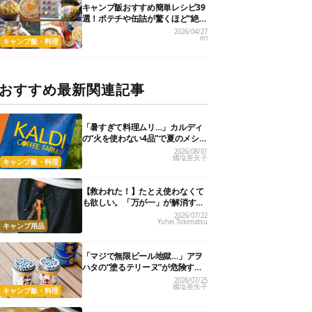
キャンプ飯おすすめ簡単レシピ39
選！ポテチや缶詰が驚くほど“絶
品に化ける”
2026/04/27
eri
キャンプ飯・料理
おすすめ最新関連記事
「暑すぎて料理ムリ…」カルディ
の“火を使わない4品”で夏のメシが
爆速＆激うまになった
2026/08/01
國塩亜矢子
キャンプ飯・料理
【救われた！】たとえ使わなくて
も欲しい。「万が一」が解消する
小型アイテム3選
2026/07/22
Yuhei Tokimatsu
キャンプ用品
「マジで無限ビール地獄…」アヲ
ハタの“塗るテリーヌ”が危険すぎ
た。クラッカー1枚でビールが止
2026/07/25
國塩亜矢子
まらない！
キャンプ飯・料理