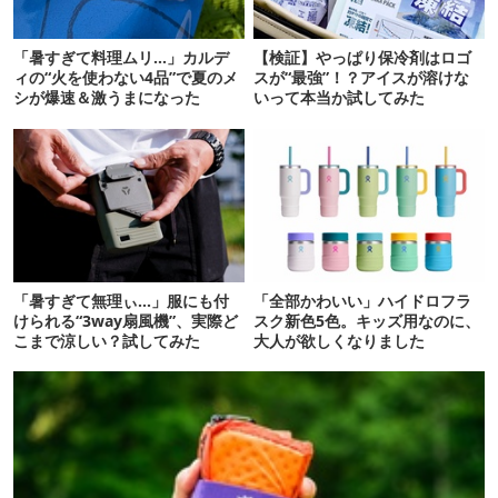
「暑すぎて料理ムリ…」カルデ
【検証】やっぱり保冷剤はロゴ
ィの“火を使わない4品”で夏のメ
スが“最強”！？アイスが溶けな
シが爆速＆激うまになった
いって本当か試してみた
「暑すぎて無理ぃ…」服にも付
「全部かわいい」ハイドロフラ
けられる“3way扇風機”、実際ど
スク新色5色。キッズ用なのに、
こまで涼しい？試してみた
大人が欲しくなりました