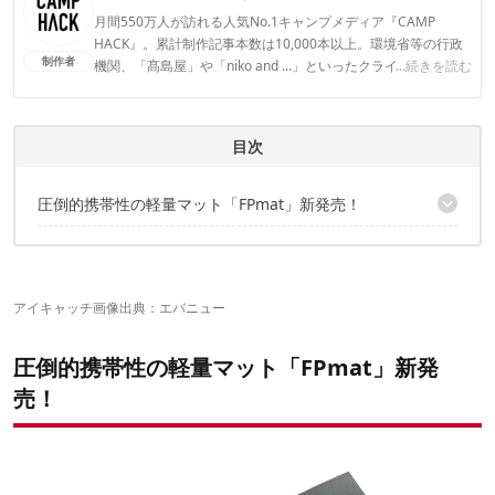
月間550万人が訪れる人気No.1キャンプメディア『CAMP
HACK』。累計制作記事本数は10,000本以上。環境省等の行政
制作者
機関、「髙島屋」や「niko and ...」といったクライアントとの
...続きを読む
連携実績多数。また、TBSテレビ『ラヴィット！』等、各メデ
ィアで登壇機会多数の編集部員も所属。
CAMP HACK編集部のプロフィール
目次
圧倒的携帯性の軽量マット「FPmat」新発売！
これぞ究極！？”丸める”じゃなくて”折りたたむ”
選べる2サイズ展開
厚みは極うす5mm
アイキャッチ画像出典：
エバニュー
圧倒的携帯性の軽量マット「FPmat」新発
売！