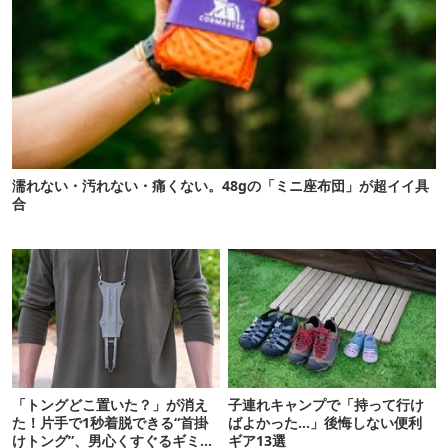
濡れない・汚れない・痛くない。48gの「ミニ座布団」が超イイ具
合
「トングどこ置いた？」が消え
子連れキャンプで「持って行け
た！片手で1秒着脱できる“首掛
ばよかった…」後悔しない便利
けトング”、男心くすぐるギミッ
ギア13選