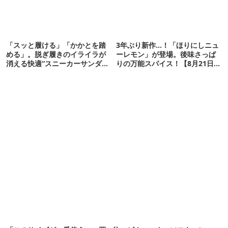
「スッと履ける」「かかとを踏
3年ぶり新作…！「ほりにしニュ
める」。脱ぎ履きのイライラが
ーレモン」が登場。後味さっぱ
消える快適“スニーカーサンダ
りの万能スパイス！【8月21日発
ル”6選
売】