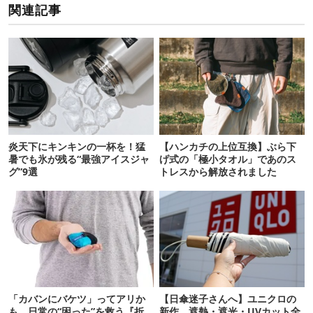
関連記事
炎天下にキンキンの一杯を！猛
【ハンカチの上位互換】ぶら下
暑でも氷が残る“最強アイスジャ
げ式の「極小タオル」であのス
グ”9選
トレスから解放されました
「カバンにバケツ」ってアリか
【日傘迷子さんへ】ユニクロの
も。日常の“困った”を救う『折
新作、遮熱・遮光・UVカット全