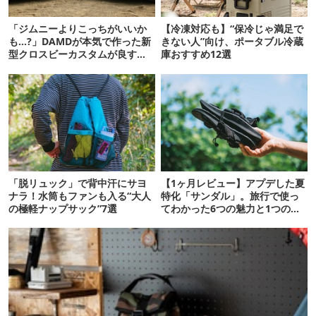
「ジムニーよりこっちがいいか
【冷凍対応も】“保冷じゃ満足で
も…?」DAMDが本気で作った新
きない人”向け、ポータブル冷蔵
型クロスビーカスタムが良すぎ
庫おすすめ12選
るぞ！
「脱リュック」で背中汗にサヨ
【1ヶ月レビュー】アプデした夏
ナラ！水筒もファンも入る“大人
特化「サンダル」。旅行で使っ
の極軽ナップサック”7選
てわかった6つの魅力と1つの注
意点