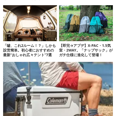
クが最高だった
「嘘、これ2ルーム！？」しかも
【即完→アプデ】X-PAC・1.5気
設営簡単。初心者におすすめの
室・2WAY。「ナップサック」が
最新“おしゃれ広々テント”7選
ガチ仕様に進化して登場！