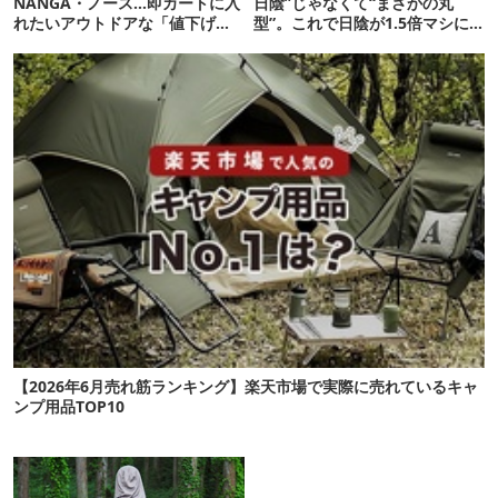
NANGA・ノース…即カートに入
日陰”じゃなくて“まさかの丸
れたいアウトドアな「値下げ夏
型”。これで日陰が1.5倍マシに
服」12選
なる新作タープです
【2026年6月売れ筋ランキング】楽天市場で実際に売れているキャ
ンプ用品TOP10