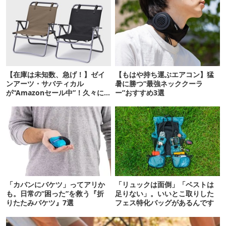
【在庫は未知数、急げ！】ゼイ
【もはや持ち運ぶエアコン】猛
ンアーツ・サバティカル
暑に勝つ“最強ネッククーラ
が“Amazonセール中”！久々に
ー”おすすめ3選
タープも買おうかな…
「カバンにバケツ」ってアリか
「リュックは面倒」「ベストは
も。日常の“困った”を救う『折
足りない」。いいとこ取りした
りたたみバケツ』7選
フェス特化バッグがあるんです