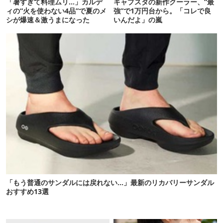
「暑すぎて料理ムリ…」カルデ
キャプスタの新作クーラー、“最
ィの“火を使わない4品”で夏のメ
強”で1万円台から。「コレで良
シが爆速＆激うまになった
いんだよ」の嵐
「もう普通のサンダルには戻れない…」最新のリカバリーサンダル
おすすめ13選