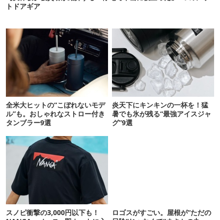
トドアギア
全米大ヒットの“こぼれないモデ
炎天下にキンキンの一杯を！猛
ル”も。おしゃれなストロー付き
暑でも氷が残る“最強アイスジャ
タンブラー9選
グ”9選
スノピ衝撃の3,000円以下も！
ロゴスがすごい。屋根が“ただの