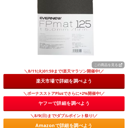
この商品を見る
＼8/11(火)01:59まで!楽天マラソン開催中!／
楽天市場で詳細を調べよう
＼ボーナスストアPlusでさらに+2%開催中!／
ヤフーで詳細を調べよう
＼8/9(日)まで!ダブルポイント祭り!／
Amazonで詳細を調べよう