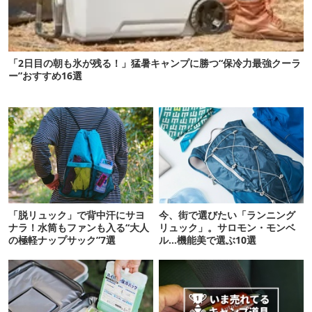
「2日目の朝も氷が残る！」猛暑キャンプに勝つ“保冷力最強クーラ
ー”おすすめ16選
「脱リュック」で背中汗にサヨ
今、街で選びたい「ランニング
ナラ！水筒もファンも入る“大人
リュック」。サロモン・モンベ
の極軽ナップサック”7選
ル…機能美で選ぶ10選