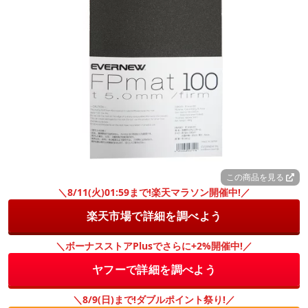
この商品を見る
＼8/11(火)01:59まで!楽天マラソン開催中!／
楽天市場で詳細を調べよう
＼ボーナスストアPlusでさらに+2%開催中!／
ヤフーで詳細を調べよう
＼8/9(日)まで!ダブルポイント祭り!／