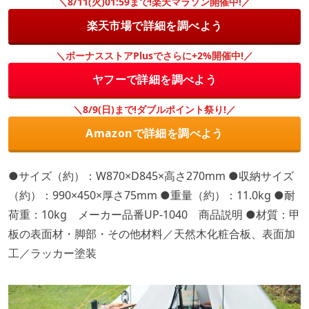
＼8/11(火)01:59まで!楽天マラソン開催中!／
楽天市場で詳細を調べよう
＼ボーナスストアPlusでさらに+2%開催中!／
ヤフーで詳細を調べよう
＼8/9(日)まで!ダブルポイント祭り!／
Amazonで詳細を調べよう
●サイズ（約）：W870×D845×高さ270mm ●収納サイズ
（約）：990×450×厚さ75mm ●重量（約）：11.0kg ●耐
荷重：10kg メーカー品番UP-1040 商品説明 ●材質：甲
板の表面材・脚部・その他材料／天然木化粧合板、表面加
工／ラッカー塗装