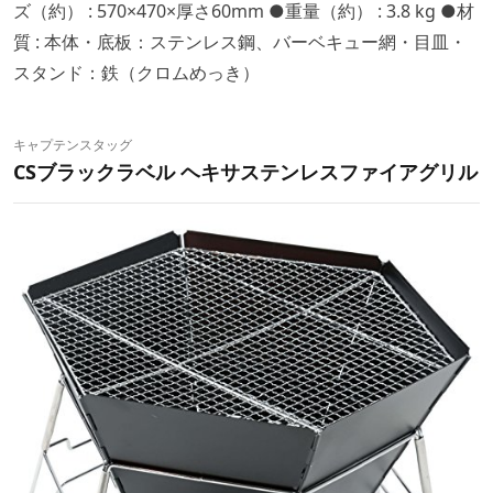
ズ（約） : 570×470×厚さ60mm ●重量（約） : 3.8 kg ●材
質 : 本体・底板：ステンレス鋼、バーベキュー網・目皿・
スタンド：鉄（クロムめっき）
キャプテンスタッグ
CSブラックラベル ヘキサステンレスファイアグリル