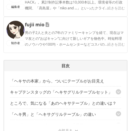
HACK』。累計制作記事本数は10,000本以上。環境省等の行政
編集者
機関、「髙島屋」や「niko and ...」といったクライアントとの
...続きを読む
連携実績多数。また、TBSテレビ『ラヴィット！』等、各メデ
ィアで登壇機会多数の編集部員も所属。
fujii mio
CAMP HACK編集部のプロフィール
男の子2人と夫との7年のファミリーキャンプを経て、現在はマ
マ友との“おばキャン”に向けて新しいギアを物色中。時短料理
制作者
のノウハウや100均・ホームセンターなどコスパの良好なギア
...続きを読む
など、快適＆お得にキャンプを楽しむ情報を日々収集していま
す。
fujii mioのプロフィール
目次
「ヘキサの本家」から、ついにテーブルがお目見え
キャプテンスタッグの「ヘキサグリルテーブルセット」
ところで、気になる「あのヘキサテーブル」との違いは？
オプションで、さらなるアレンジも可能
やっぱり、コレを囲んであげたい
「ヘキ男」と「ヘキサグリルテーブル」の違い
キャプテンスタッグは、やっぱり「番長」！
組み立て方