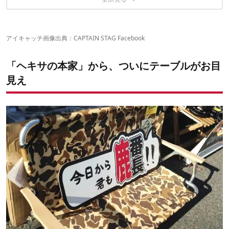
価格
囲炉裏テーブルなら「マルチファイアテーブル」が高コスパ
素材
アイキャッチ画像出典：
CAPTAIN STAG Facebook
「ヘキサの本家」から、ついにテーブルがお目
見え