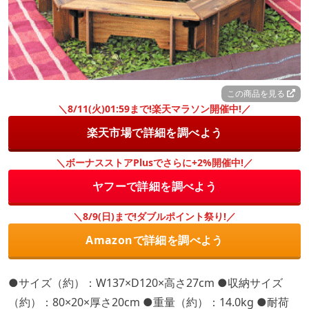
この商品を見る
＼8/11(火)01:59まで!楽天マラソン開催中!／
楽天市場で詳細を調べよう
＼ボーナスストアPlusでさらに+2%開催中!／
ヤフーで詳細を調べよう
＼8/9(日)まで!ダブルポイント祭り!／
Amazonで詳細を調べよう
●サイズ（約）：W137×D120×高さ27cm ●収納サイズ
（約）：80×20×厚さ20cm ●重量（約）：14.0kg ●耐荷