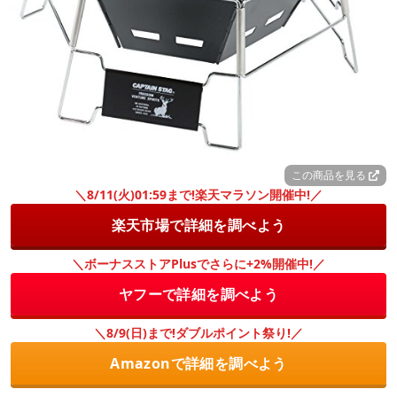
この商品を見る
＼8/11(火)01:59まで!楽天マラソン開催中!／
楽天市場で詳細を調べよう
＼ボーナスストアPlusでさらに+2%開催中!／
ヤフーで詳細を調べよう
＼8/9(日)まで!ダブルポイント祭り!／
Amazonで詳細を調べよう