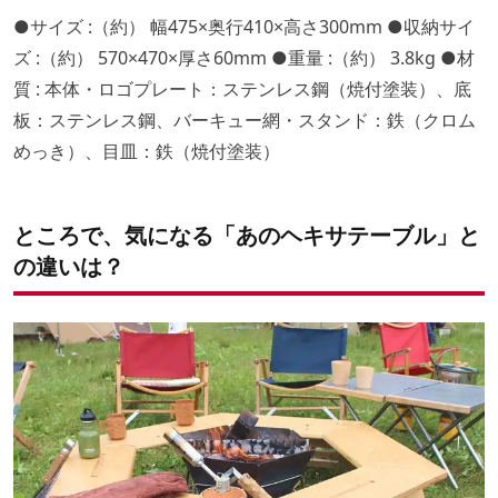
●サイズ :（約） 幅475×奥行410×高さ300mm ●収納サイ
ズ :（約） 570×470×厚さ60mm ●重量 :（約） 3.8kg ●材
質 : 本体・ロゴプレート：ステンレス鋼（焼付塗装）、底
板：ステンレス鋼、バーキュー網・スタンド：鉄（クロム
めっき）、目皿：鉄（焼付塗装）
ところで、気になる「あのヘキサテーブル」と
の違いは？