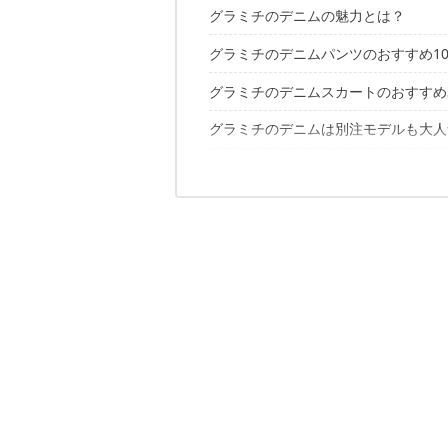
グラミチのデニムの魅力とは？
グラミチのデニムパンツのおすすめ1
1. シンプルなデザインでアウトドア
2. ストレッチ素材と「ガゼットクロ
グラミチのデニムスカートのおすすめ
デニム NNパンツ
3. 「ウェビングベルト」により片手
デニム NNパンツ ジャストカット
グラミチのデニムは別注モデルも大人
デニム マーメイドスカート
デニム NNパンツ タイトフィット
ガーデンベイカースカート
デニム ルーズテーパード パンツ
グラミチのデニムのコーデ6選
リー×グラミチ ペインター スリムテ
デニム グルカスカート
デニム STパンツ
シップス×グラミチ ワイド テーパード
デニムガーデンパンツ3.0
この履きやすさを体験したら虜になる
メンズ
ジュンレッド×グラミチ デニムジョガ
デニムバギーパンツ
レディース
フリークスストア×グラミチ ボンディ
デニム ミドルカットパンツ
こちらの記事もおすすめ
デニム STショーツ
デニムキャンプショーツ