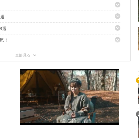
0選
からタウンユースまで対応！
ッチ」仕様で動きやすい！
3選
でウエスト調整が可能！
気！
ーパードパンツ
 デニム パンツ
！
ーパンツ
ング ニットデニム パンツ