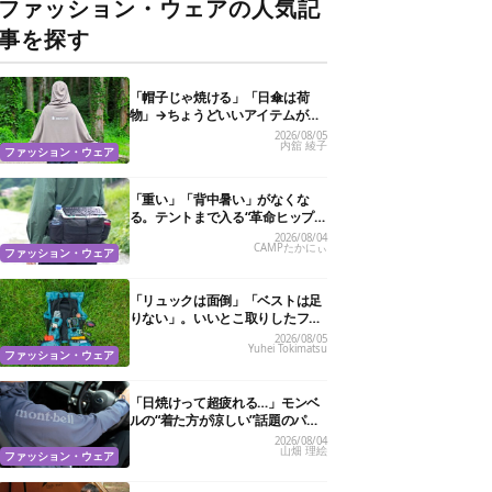
ファッション・ウェアの人気記
事を探す
「帽子じゃ焼ける」「日傘は荷
物」→ちょうどいいアイテムがス
ノーピークにありました
2026/08/05
内舘 綾子
ファッション・ウェア
「重い」「背中暑い」がなくな
る。テントまで入る“革命ヒップ
バッグ”が夏のアウトドアを身軽
2026/08/04
CAMPたかにぃ
にしてくれた
ファッション・ウェア
「リュックは面倒」「ベストは足
りない」。いいとこ取りしたフェ
ス特化バッグがあるんです
2026/08/05
Yuhei Tokimatsu
ファッション・ウェア
「日焼けって超疲れる…」モンベ
ルの“着た方が涼しい”話題のパー
カ試したら、真夏の救世主だった
2026/08/04
山畑 理絵
ファッション・ウェア