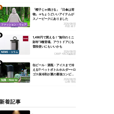
「帽子じゃ焼ける」「日傘は荷
物」→ちょうどいいアイテムが
スノーピークにありました
2026/08/05
ファッション・ウェア
内舘 綾子
1,490円で買える！“無印のミニ
財布”3種登場。アウトドアにも
普段使いにもいいかも
2026/08/05
NEWS・コラム
CAMP HACK編集部
缶ビール・酒瓶・アイスまで冷
える!? ペットボトルホルダー×ロ
ゴス保冷剤が夏の最強コンビだ
った
2026/08/05
知識・How to
山畑 理絵
新着記事