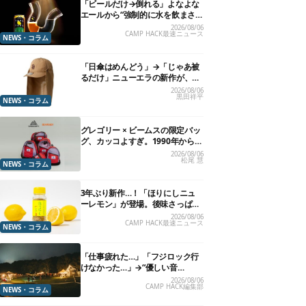
「ビールだけ→倒れる」よなよな
エールから“強制的に水を飲まさ
れる”グラスが発売
2026/08/06
CAMP HACK最速ニュース
NEWS・コラム
「日傘はめんどう」→「じゃあ被
るだけ」ニューエラの新作が、真
夏に照準合わせてます
2026/08/06
黒田祥平
NEWS・コラム
グレゴリー × ビームスの限定バッ
グ、カッコよすぎ。1990年から“3
年のみ使用”されていた、紫タグ
2026/08/06
松尾 慧
が復活
NEWS・コラム
3年ぶり新作…！「ほりにしニュ
ーレモン」が登場。後味さっぱり
の万能スパイス！【8月21日発
2026/08/06
CAMP HACK最速ニュース
売】
NEWS・コラム
「仕事疲れた…」「フジロック行
けなかった…」→“優しい音
楽”と“大きな自然”で治癒。まだ間
2026/08/06
CAMP HACK編集部
に合います。
NEWS・コラム