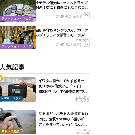
全モデル偏光&ネックストラップ
付き！街にも自然にもなじむコス
パ抜群の万能サングラスを見つけ
2025/06/13
たぞ
CAMP HACK 編集部
PR
ファッション・ウェア
目肌を守るサングラスがパワーア
ップ！ソライズ新作シリーズがさ
らに進化してタフになったぞ
2025/05/05
CAMP HACK 編集部
PR
ファッション・ウェア
人気記事
イワタニ新作、でかすぎる〜！
炙りやの2倍焼ける「ワイド
BBQグリル」で“豪快焼肉”でき
るよ【再販開始】
2026/08/04
NEWS・コラム
ずぼらまま
なるほど、ポチる人続出するわ
けだ。全長5.5cmの「極小ギ
ア」を使って分かったほんとの
魅力
2026/08/05
キャンプ用品
RYUCAMP