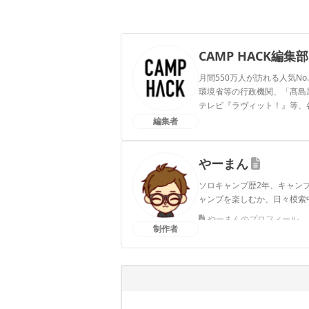
CAMP HACK編集部
月間550万人が訪れる人気No
環境省等の行政機関、「髙島屋」
テレビ『ラヴィット！』等、
編集者
CAMP HACK編集部のプ
やーまん
ソロキャンプ歴2年、キャン
ャンプを楽しむか、日々模索
やーまんのプロフィール
制作者