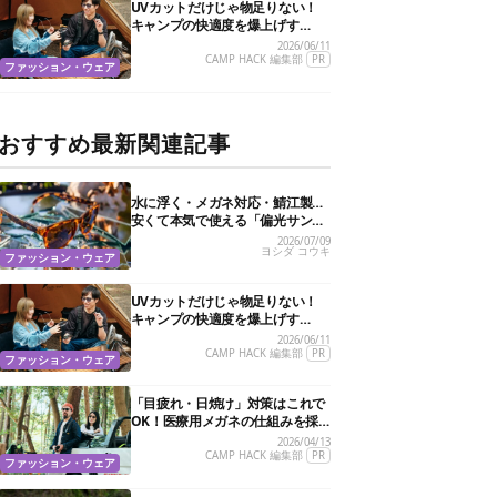
UVカットだけじゃ物足りない！
キャンプの快適度を爆上げす
る“特殊機能”サングラス3選
2026/06/11
CAMP HACK 編集部
PR
ファッション・ウェア
おすすめ最新関連記事
水に浮く・メガネ対応・鯖江製…
安くて本気で使える「偏光サング
ラス」おすすめ10選
2026/07/09
ヨシダ コウキ
ファッション・ウェア
UVカットだけじゃ物足りない！
キャンプの快適度を爆上げす
る“特殊機能”サングラス3選
2026/06/11
CAMP HACK 編集部
PR
ファッション・ウェア
「目疲れ・日焼け」対策はこれで
OK！医療用メガネの仕組みを採
用した新作サングラスがすごかっ
2026/04/13
た
CAMP HACK 編集部
PR
ファッション・ウェア