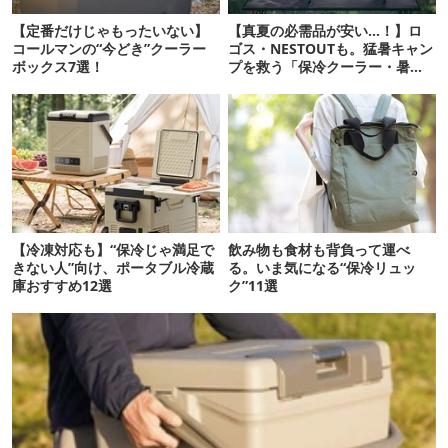
【定番だけじゃもったいない】
【真夏の必需品が安い…！】ロ
コールマンの“今どき”クーラー
ゴス・NESTOUTも。猛暑キャン
ボックス7選！
プを救う「保冷クーラー・暑さ
対策ギア」12選
【冷凍対応も】“保冷じゃ満足で
飲み物も食材も背負って運べ
きない人”向け、ポータブル冷蔵
る。いま気になる“保冷リュッ
庫おすすめ12選
ク”11選