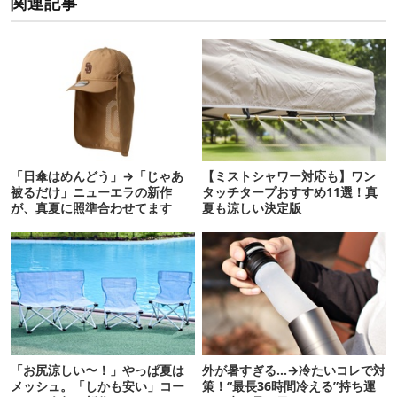
関連記事
「日傘はめんどう」→「じゃあ
【ミストシャワー対応も】ワン
被るだけ」ニューエラの新作
タッチタープおすすめ11選！真
が、真夏に照準合わせてます
夏も涼しい決定版
「お尻涼しい〜！」やっぱ夏は
外が暑すぎる…→冷たいコレで対
メッシュ。「しかも安い」コー
策！“最長36時間冷える”持ち運