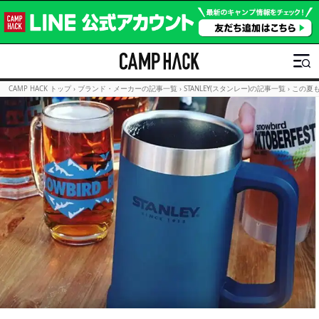
CAMP HACK トップ
›
ブランド・メーカーの記事一覧
›
STANLEY(スタンレー)の記事一覧
›
この夏も