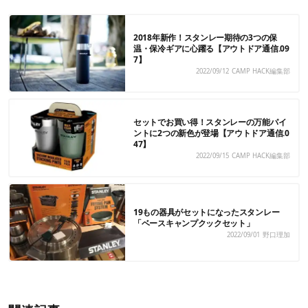
2018年新作！スタンレー期待の3つの保
温・保冷ギアに心躍る【アウトドア通信.09
7】
2022/09/12
CAMP HACK編集部
セットでお買い得！スタンレーの万能パイ
ントに2つの新色が登場【アウトドア通信.0
47】
2022/09/15
CAMP HACK編集部
19もの器具がセットになったスタンレー
「ベースキャンプクックセット」
2022/09/01
野口理加