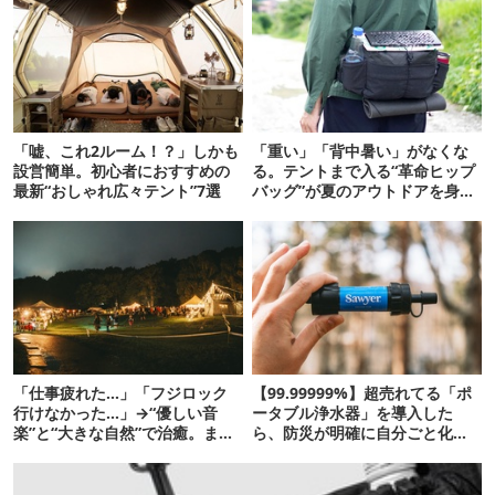
「嘘、これ2ルーム！？」しかも
「重い」「背中暑い」がなくな
設営簡単。初心者におすすめの
る。テントまで入る“革命ヒップ
最新“おしゃれ広々テント”7選
バッグ”が夏のアウトドアを身軽
にしてくれた
「仕事疲れた…」「フジロック
【99.99999%】超売れてる「ポ
行けなかった…」→“優しい音
ータブル浄水器」を導入した
楽”と“大きな自然”で治癒。まだ
ら、防災が明確に自分ごと化し
間に合います。
た