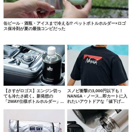
缶ビール・酒瓶・アイスまで冷える!? ペットボトルホルダー×ロゴ
ス保冷剤が夏の最強コンビだった
【さすがロゴス】エンジン切っ
スノピ衝撃の3,000円以下も！
ても冷たさ続く。新発想の
NANGA・ノース…即カートに入
「2WAY仕様ボトルホルダー」が
れたいアウトドアな「値下げ夏
頼りになります
服」12選