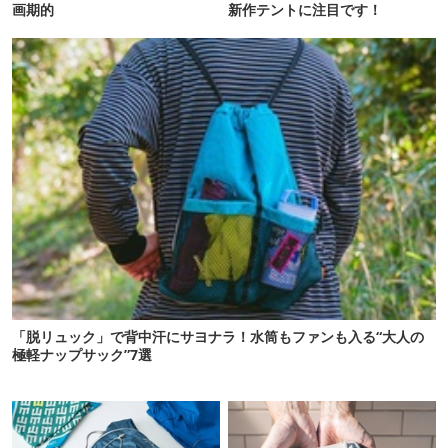
画期的
新作テントに注目です！
「脱リュック」で背中汗にサヨナラ！水筒もファンも入る“大人の
極軽ナップサック”7選