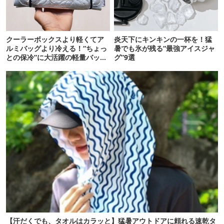
クーラーボックスより軽くてア
炎天下にキンキンの一杯を！猛
ルミバッグより冷える！“ちょっ
暑でも氷が残る“最強アイスジャ
との保冷”に大活躍の軽量バッグ
グ”9選
7選
【汗だくでも、タオルはカラッと】猛暑アウトドアに頼れる速乾タ