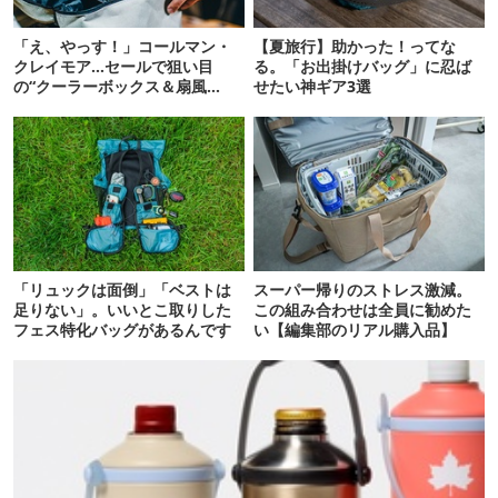
「え、やっす！」コールマン・
【夏旅行】助かった！ってな
クレイモア…セールで狙い目
る。「お出掛けバッグ」に忍ば
の“クーラーボックス＆扇風
せたい神ギア3選
機”12選
「リュックは面倒」「ベストは
スーパー帰りのストレス激減。
足りない」。いいとこ取りした
この組み合わせは全員に勧めた
フェス特化バッグがあるんです
い【編集部のリアル購入品】