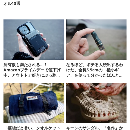
オル13選
所有欲も満たされる…！
なるほど、ポチる人続出するわ
Amazonプライムデーで値下げ
けだ。全長5.5cmの「極小ギ
中、アウトドア好きにぶっ刺さ
ア」を使って分かったほんとの
る「便利ガジェット」8選
魅力
「寝袋だと暑い、タオルケット
キーンのサンダル、「名作」か