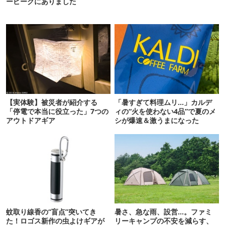
ーピークにありました
【実体験】被災者が紹介する
「暑すぎて料理ムリ…」カルデ
「停電で本当に役立った」7つの
ィの“火を使わない4品”で夏のメ
アウトドアギア
シが爆速＆激うまになった
蚊取り線香の“盲点”突いてき
暑さ、急な雨、設営…。ファミ
た！ロゴス新作の虫よけギアが
リーキャンプの不安を減らす、