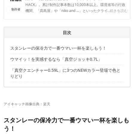
HACK』。累計制作記事本数は10,000本以上。環境省等の行政
制作者
機関、「髙島屋」や「niko and ...」といったクライアントとの
...続きを読む
連携実績多数。また、TBSテレビ『ラヴィット！』等、各メデ
ィアで登壇機会多数の編集部員も所属。
CAMP HACK編集部のプロフィール
目次
スタンレーの保冷力で一番ウマい一杯を楽しもう！
ウマイッ！を実感するなら「真空ジョッキ0.7L」
「真空クエンチャー0.59L」に3つのNEWカラー登場で色と
りどり
アイキャッチ画像出典：
楽天
スタンレーの保冷力で一番ウマい一杯を楽しも
う！