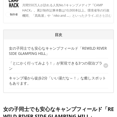
月間550万人が訪れる人気No.1キャンプメディア『CAMP
HACK』。累計制作記事本数は10,000本以上。環境省等の行政
制作者
機関、「髙島屋」や「niko and ...」といったクライアントとの
...続きを読む
連携実績多数。また、TBSテレビ『ラヴィット！』等、各メデ
ィアで登壇機会多数の編集部員も所属。
CAMP HACK編集部のプロフィール
目次
女の子同士でも安心なキャンプフィールド「REWILD RIVER
SIDE GLAMPING HILL」
「とにかく行ってみよう！」が実現できる3つの宿泊プラ
ン
キャンプ場から徒歩2分「いい湯だな～！」な癒しスポット
①気軽に楽しめる「グランピング」
もあります。
②手ぶらでキャンプ「レンタルセット」
③本格キャンプなら「キャンプサイト」
女の子同士でも安心なキャンプフィールド「RE
WILD RIVER SIDE GLAMPING HILL」