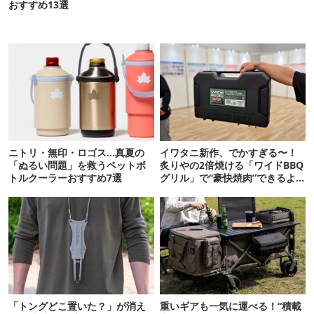
おすすめ13選
ニトリ・無印・ロゴス…真夏の
イワタニ新作、でかすぎる〜！
「ぬるい問題」を救うペットボ
炙りやの2倍焼ける「ワイドBBQ
トルクーラーおすすめ7選
グリル」で“豪快焼肉”できるよ
【再販開始】
「トングどこ置いた？」が消え
重いギアも一気に運べる！“積載