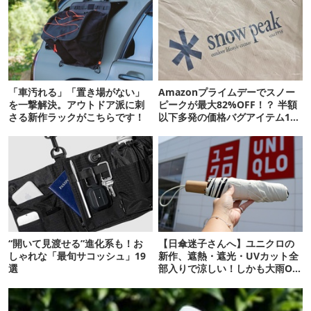
「車汚れる」「置き場がない」
Amazonプライムデーでスノー
を一撃解決。アウトドア派に刺
ピークが最大82%OFF！？ 半額
さる新作ラックがこちらです！
以下多発の価格バグアイテム11
選
“開いて見渡せる”進化系も！お
【日傘迷子さんへ】ユニクロの
しゃれな「最旬サコッシュ」19
新作、遮熱・遮光・UVカット全
選
部入りで涼しい！しかも大雨OK
でコスパ良すぎた