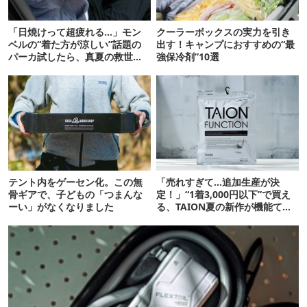
「日焼けって超疲れる…」モン
クーラーボックスの実力を引き
ベルの“着た方が涼しい”話題の
出す！キャンプにおすすめの“最
パーカ試したら、真夏の救世主
強保冷剤”10選
だった
テント内をゲーセン化。この無
「売れすぎて…追加生産が決
骨ギアで、子どもの「つまんな
定！」“1着3,000円以下”で買え
ーい」がなくなりました
る、TAION夏の新作が機能てん
こ盛りです