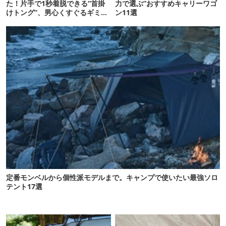
た！片手で1秒着脱できる“首掛
力で選ぶ”おすすめキャリーワゴ
けトング”、男心くすぐるギミッ
ン11選
クが最高だった
定番モンベルから個性派モデルまで。キャンプで使いたい最強ソロ
テント17選