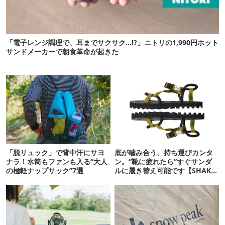
「電子レンジ調理で、耳までサクサク…!?」ニトリの1,990円ホット
サンドメーカーで朝食革命が起きた
「脱リュック」で背中汗にサヨ
底が噛み合う、持ち運びカンタ
ナラ！水筒もファンも入る“大人
ン。“靴に疲れたら”すぐサンダ
の極軽ナップサック”7選
ルに履き替え可能です【SHAKA
新作】