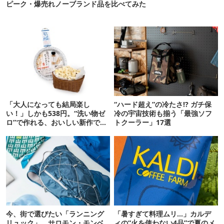
ピーク・爆売れノーブランド品を比べてみた
「大人になっても結局楽し
“ハード超え”の冷たさ!? ガチ保
い！」しかも538円。“洗い物ゼ
冷の宇宙技術も揃う「最強ソフ
ロ”で作れる、おいしい新作です
トクーラー」17選
【ほりにし ポップコーン】
今、街で選びたい「ランニング
「暑すぎて料理ムリ…」カルデ
リュック」。サロモン・モンベ
ィの“火を使わない4品”で夏のメ