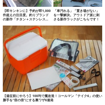
【即キンキンに】予約が即1,000
「車汚れる」「置き場がない」
件超えの注目度。釣りブランド
を一撃解決。アウトドア派に刺
の新作「チタン＋ステンレスの
さる新作ラックがこちらです！
保冷剤」が再販開始
【遠征前にやろう】100均で魔改造！コールマン「テイク6」の使い
勝手を“倍の倍”にする裏ワザ6連発