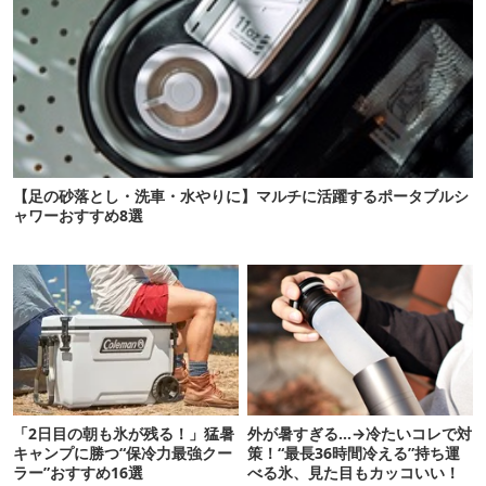
【足の砂落とし・洗車・水やりに】マルチに活躍するポータブルシ
ャワーおすすめ8選
「2日目の朝も氷が残る！」猛暑
外が暑すぎる…→冷たいコレで対
キャンプに勝つ“保冷力最強クー
策！“最長36時間冷える”持ち運
ラー”おすすめ16選
べる氷、見た目もカッコいい！