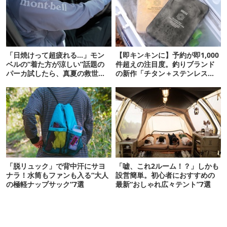
「日焼けって超疲れる…」モン
【即キンキンに】予約が即1,000
ベルの“着た方が涼しい”話題の
件超えの注目度。釣りブランド
パーカ試したら、真夏の救世主
の新作「チタン＋ステンレスの
だった
保冷剤」が再販開始
「脱リュック」で背中汗にサヨ
「嘘、これ2ルーム！？」しかも
ナラ！水筒もファンも入る“大人
設営簡単。初心者におすすめの
の極軽ナップサック”7選
最新“おしゃれ広々テント”7選