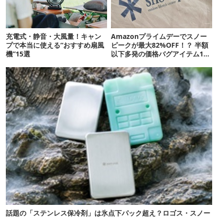
充電式・静音・大風量！キャン
Amazonプライムデーでスノー
プで本当に使える“おすすめ扇風
ピークが最大82%OFF！？ 半額
機”15選
以下多発の価格バグアイテム11
選
話題の「ステンレス保冷剤」は氷点下パック超え？ロゴス・スノー