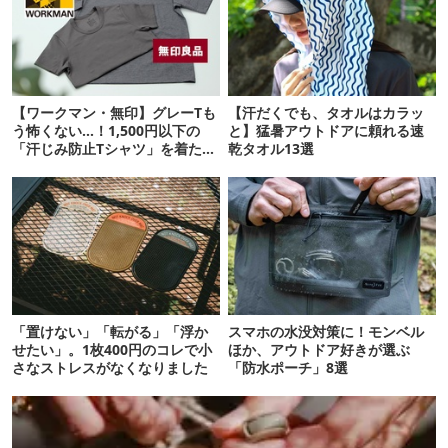
【ワークマン・無印】グレーTも
【汗だくでも、タオルはカラッ
う怖くない…！1,500円以下の
と】猛暑アウトドアに頼れる速
「汗じみ防止Tシャツ」を着たら
乾タオル13選
期待以上だった
「置けない」「転がる」「浮か
スマホの水没対策に！モンベル
せたい」。1枚400円のコレで小
ほか、アウトドア好きが選ぶ
さなストレスがなくなりました
「防水ポーチ」8選