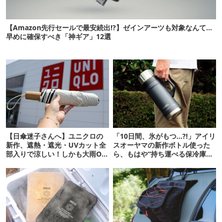
【Amazon先行セールで最安続出!?】ゼインアーツも対象なんて…
早めに確保すべき「神ギア」12選
【日傘迷子さんへ】ユニクロの
「10日間、氷がもつ…?!」アイリ
新作、遮熱・遮光・UVカット全
スオーヤマの新作ボトル使った
部入りで涼しい！しかも大雨OK
ら、もはや“持ち運べる保冷庫
でコスパ良すぎた
級”で震えた