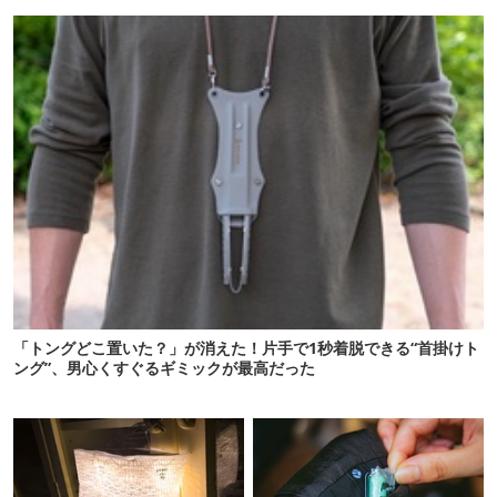
売】
けを食い止める！
「トングどこ置いた？」が消えた！片手で1秒着脱できる“首掛けト
ング”、男心くすぐるギミックが最高だった