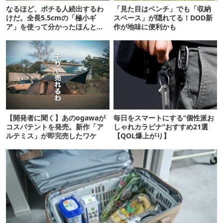
なるほど、ポチる人続出するわ
「見た目はベンチ」でも「収納
けだ。全長5.5cmの「極小ギ
スペース」が隠れてる！DOD新
ア」を使って分かったほんとの
作が地味に便利かも
魅力
【開発者に聞く】あのogawaが
毎日をスマートにする“個性派お
コスパテントを発売。新作「ア
しゃれカラビナ”おすすめ21選
ルテミス」が即完売したワケ
【QOL爆上がり】