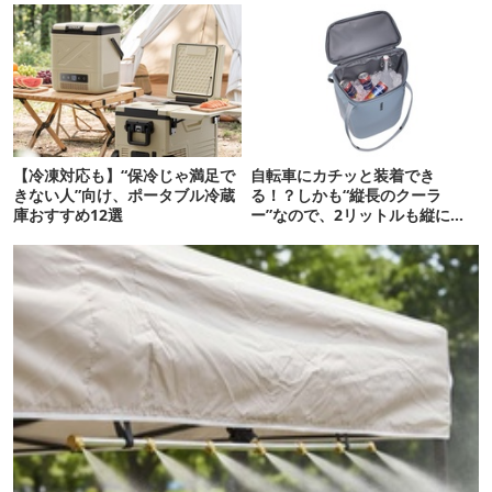
【冷凍対応も】“保冷じゃ満足で
自転車にカチッと装着でき
きない人”向け、ポータブル冷蔵
る！？しかも“縦長のクーラ
庫おすすめ12選
ー”なので、2リットルも縦に入
ります【THULE新作】