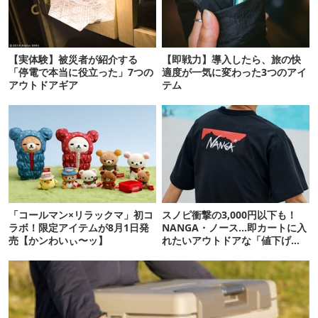
【実体験】被災者が紹介する
【即戦力】導入したら、旅の快
「停電で本当に役立った」7つの
適度が一気に変わった3つのアイ
アウトドアギア
テム
「コールマン×リラックマ」初コ
スノピ衝撃の3,000円以下も！
ラボ！限定アイテムが8月1日発
NANGA・ノース…即カートに入
売【かンわいぃ〜ッ】
れたいアウトドアな「値下げ夏
服」12選