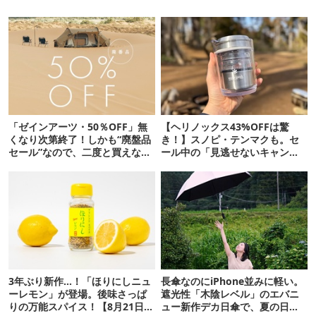
「ゼインアーツ・50％OFF」無
【ヘリノックス43%OFFは驚
くなり次第終了！しかも“廃盤品
き！】スノピ・テンマクも。セ
セール”なので、二度と買えない
ール中の「見逃せないキャンプ
かも【8月4日から】
道具」12選
3年ぶり新作…！「ほりにしニュ
長傘なのにiPhone並みに軽い。
ーレモン」が登場。後味さっぱ
遮光性「木陰レベル」のエバニ
りの万能スパイス！【8月21日発
ュー新作デカ日傘で、夏の日焼