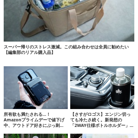
スーパー帰りのストレス激減。この組み合わせは全員に勧めたい
【編集部のリアル購入品】
所有欲も満たされる…！
【さすがロゴス】エンジン切っ
Amazonプライムデーで値下げ
ても冷たさ続く。新発想の
中、アウトドア好きにぶっ刺さ
「2WAY仕様ボトルホルダー」が
る「便利ガジェット」8選
頼りになります