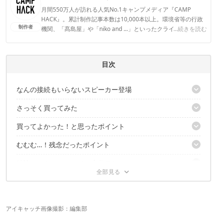
月間550万人が訪れる人気No.1キャンプメディア『CAMP
HACK』。累計制作記事本数は10,000本以上。環境省等の行政
制作者
機関、「髙島屋」や「niko and ...」といったクライアントとの
...続きを読む
連携実績多数。また、TBSテレビ『ラヴィット！』等、各メデ
ィアで登壇機会多数の編集部員も所属。
CAMP HACK編集部のプロフィール
目次
なんの接続もいらないスピーカー登場
さっそく買ってみた
Bluetooth、Wi-Fi、有線、すべての接続が不要
買ってよかった！と思ったポイント
見た目は「THEスピーカー」なデザイン
見た目に反してめちゃくちゃ軽い
むむむ…！残念だったポイント
とにかく気楽に使える
本当に「置くだけ」で音を拡張してくれる！
友人のスマホを接続するときに便利
一体、どんな仕組み？？
結論：おもちゃとしては十分アリ！
時々ノイズが入る
お古のスマホがあればさらに便利
スマホ位置を変えると音が変わる
悪天候の中での使用は厳しい
ラジオのチューニングの様で面白い
こちらの記事もおすすめ
スマホで音楽を選びながら聴くのは難しい
連続再生時間は約10時間
プレゼントに喜ばれそう！
アイキャッチ画像撮影：編集部