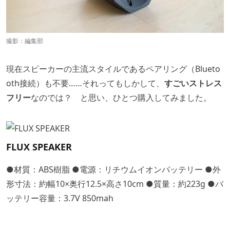
撮影：編集部
現在スピーカーの主流スタイルであるペアリング（Blueto
oth接続）も不要……それってもしかして、
すごいストレス
フリー
なのでは？ と思い、ひとつ購入してみました。
FLUX SPEAKER
●材質：ABS樹脂 ●電源：リチウムイオンバッテリー ●外
形寸法：約幅10×奥行12.5×高さ10cm ●質量：約223g ●バ
ッテリー容量：3.7V 850mah