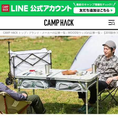
CAMP HACK トップ
›
ブランド・メーカーの記事一覧
›
WOODS(ウッズ)の記事一覧
›
【2018新