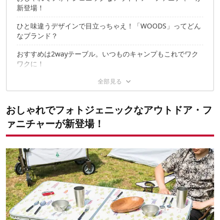
新登場！
ひと味違うデザインで目立っちゃえ！「WOODS」ってどん
なブランド？
おすすめは2wayテーブル。いつものキャンプもこれでワク
ワクに！
「WOODS」は、テーブル以外のラインナップも豊富！
WOODSギアをフル使用すれば“映える”こと必須！
おしゃれでフォトジェニックなアウトドア・フ
ァニチャーが新登場！
今回取り上げた主要アイテム詳細