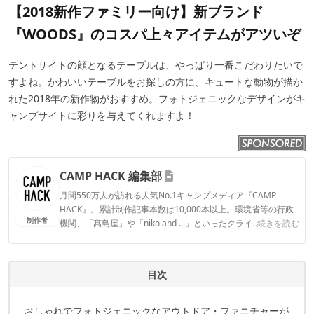
【2018新作ファミリー向け】新ブランド
『WOODS』のコスパ上々アイテムがアツいぞ
テントサイトの顔となるテーブルは、やっぱり一番こだわりたいで
すよね。かわいいテーブルをお探しの方に、キュートな動物が描か
れた2018年の新作物がおすすめ。フォトジェニックなデザインがキ
ャンプサイトに彩りを与えてくれますよ！
CAMP HACK 編集部
月間550万人が訪れる人気No.1キャンプメディア『CAMP
HACK』。累計制作記事本数は10,000本以上。環境省等の行政
制作者
機関、「髙島屋」や「niko and ...」といったクライアントとの
...続きを読む
連携実績多数。また、TBSテレビ『ラヴィット！』等、各メデ
ィアで登壇機会多数の編集部員も所属。
CAMP HACK 編集部のプロフィール
目次
おしゃれでフォトジェニックなアウトドア・ファニチャーが