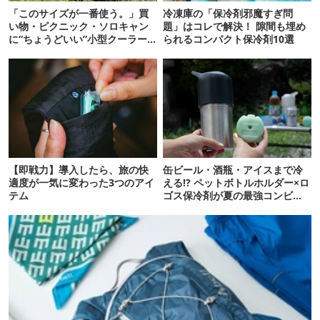
「このサイズが一番使う。」買
冷凍庫の「保冷剤邪魔すぎ問
い物・ピクニック・ソロキャン
題」はコレで解決！ 隙間も埋め
に“ちょうどいい”小型クーラー
られるコンパクト保冷剤10選
ボックス13選
【即戦力】導入したら、旅の快
缶ビール・酒瓶・アイスまで冷
適度が一気に変わった3つのアイ
える!? ペットボトルホルダー×ロ
テム
ゴス保冷剤が夏の最強コンビだ
った