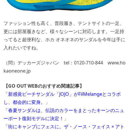
ファッション性も高く、普段履き、テントサイトの一足、
更には部屋履きなど、様々なシーンに対応します。一足持
ってると超便利な、ホカ オネオネのサンダルを今年は手に
入れたいですね。
（問）デッカーズジャパン tel：0120-710-844
www.ho
kaoneone.jp
【GO OUT WEBのおすすめ関連記事】
「
新感覚ビーチサンダル「JOJO」がFilMelangeとコラボ
し、都会的に変身。
」
「
春夏サンダルは、伝説のカラーをまとったキーンのニュ
ーポート復刻モデルに決定！
」
「
街にキャンプにフェスに。ザ・ノース・フェイス × アト