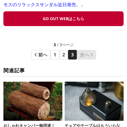
モスのリラックスサンダル近日発売。
」
GO OUT WEBはこちら
3
/ 3ページ
前へ
1
2
3
次へ
関連記事
おしゃれキャンパー御用達！
チェアやテーブルはもういらな