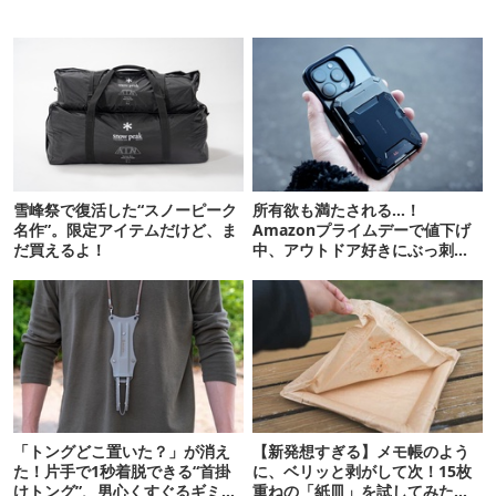
雪峰祭で復活した“スノーピーク
所有欲も満たされる…！
名作”。限定アイテムだけど、ま
Amazonプライムデーで値下げ
だ買えるよ！
中、アウトドア好きにぶっ刺さ
る「便利ガジェット」8選
「トングどこ置いた？」が消え
【新発想すぎる】メモ帳のよう
た！片手で1秒着脱できる“首掛
に、ベリッと剥がして次！15枚
けトング”、男心くすぐるギミッ
重ねの「紙皿」を試してみた