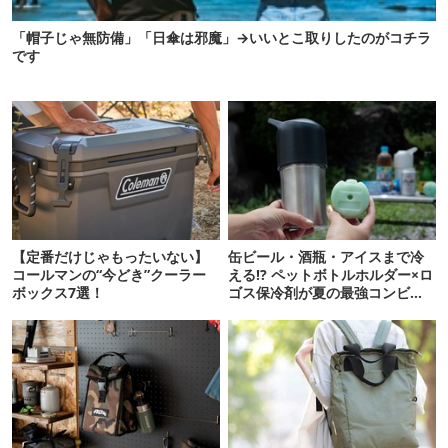
「帽子じゃ無防備」「日傘は邪魔」→いいとこ取りしたのがコチラ
です
【定番だけじゃもったいない】
缶ビール・酒瓶・アイスまで冷
コールマンの“今どき”クーラー
える!? ペットボトルホルダー×ロ
ボックス7選！
ゴス保冷剤が夏の最強コンビだ
った