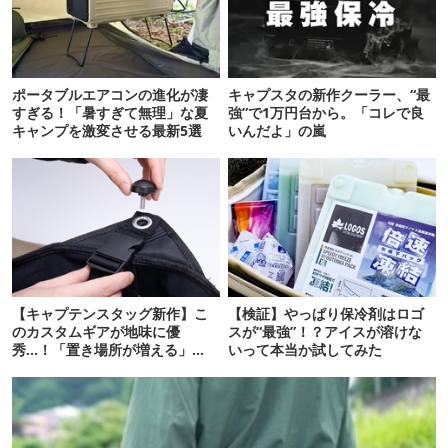
ポータブルエアコンの進化が凄
キャプスタの新作クーラー、“最
すぎる！「暑すぎて無理」な夏
強”で1万円台から。「コレで良
キャンプを激変させる最新5選
いんだよ」の嵐
【キャプテンスタッグ新作】こ
【検証】やっぱり保冷剤はロゴ
のカスタムギアが地味に優
スが“最強”！？アイスが溶けな
秀…！「置き場所が増える」
いって本当か試してみた
「荷物が落ちない」