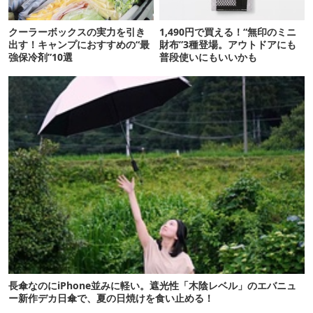
クーラーボックスの実力を引き
1,490円で買える！“無印のミニ
出す！キャンプにおすすめの“最
財布”3種登場。アウトドアにも
強保冷剤”10選
普段使いにもいいかも
長傘なのにiPhone並みに軽い。遮光性「木陰レベル」のエバニュ
ー新作デカ日傘で、夏の日焼けを食い止める！