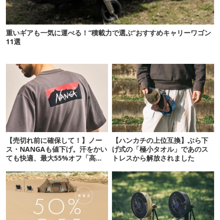
重いギアも一気に運べる！“積載力で選ぶ”おすすめキャリーワゴン
11選
【売切れ前に確保して！】ノー
【ハンカチの上位互換】ぶら下
ス・NANGAも値下げ。汗をかい
げ式の「極小タオル」であのス
ても快適、最大55%オフ「高機
トレスから解放されました
能ウェア」10選