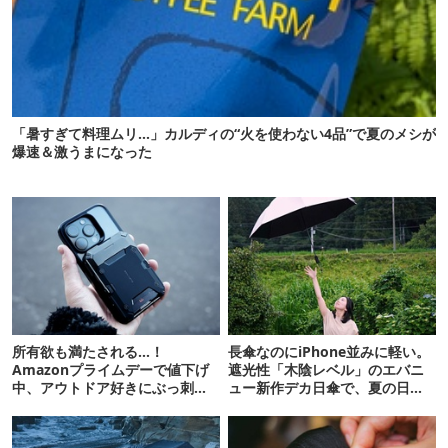
「暑すぎて料理ムリ…」カルディの“火を使わない4品”で夏のメシが
爆速＆激うまになった
所有欲も満たされる…！
長傘なのにiPhone並みに軽い。
Amazonプライムデーで値下げ
遮光性「木陰レベル」のエバニ
中、アウトドア好きにぶっ刺さ
ュー新作デカ日傘で、夏の日焼
る「便利ガジェット」8選
けを食い止める！