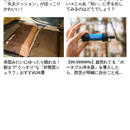
「丸太クッション」がほっこり
い→じゃあ「匂い」に手を出し
かわいい！
てみるのはどうでしょう？
布団みたいにゆったり眠れる！
【99.99999%】超売れてる「ポ
朝まで“ぐっすり”な「封筒型シ
ータブル浄水器」を導入した
ュラフ」おすすめ26選
ら、防災が明確に自分ごと化し
た