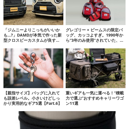
「ジムニーよりこっちがいいか
グレゴリー × ビームスの限定バ
も…?」DAMDが本気で作った新
ッグ、カッコよすぎ。1990年か
型クロスビーカスタムが良すぎ
ら“3年のみ使用”されていた、紫
るぞ！
タグが復活
【親指サイズ】バッグに入れて
重いギアも一気に運べる！“積載
も誤差レベル。小さいけどしっ
力で選ぶ”おすすめキャリーワゴ
かり実用的なギア5選【Part.6】
ン11選