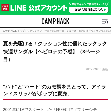
CAMP HACK トップ
›
ファッション・ウェアの記事一覧
›
シューズ・靴の記事一覧
›
サンダルの記
夏を先駆ける！クッション性に優れたラクラク
快適サンダル【ヘビロテの予感】（3ページ
目）
2022/09/30 更新
“ハト”と“ハート”のカモ柄をまとって、アイラ
ンドスリッパがポップに変身。
2001年にLAでスタートした「FREECITY（フリーシテ