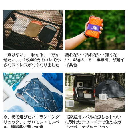
「置けない」「転がる」「浮か
濡れない・汚れない・痛くな
せたい」。1枚400円のコレで小
い。48gの「ミニ座布団」が超イ
さなストレスがなくなりました
イ具合
今、街で選びたい「ランニング
【家庭用レベルの涼しさ】つい
リュック」。サロモン・モンベ
に現れたアウトドアで使えるガ
ル…機能美で選ぶ10選
チのポータブルエアコン