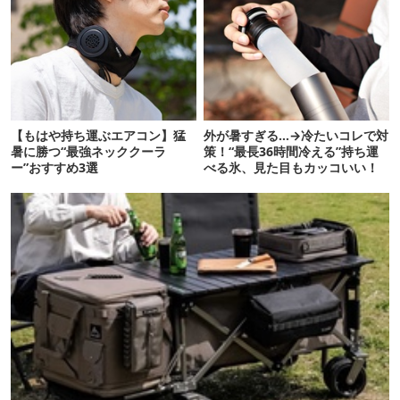
【もはや持ち運ぶエアコン】猛
外が暑すぎる…→冷たいコレで対
暑に勝つ“最強ネッククーラ
策！“最長36時間冷える”持ち運
ー”おすすめ3選
べる氷、見た目もカッコいい！