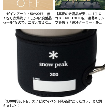
「ゼインアーツ・50％OFF」無
【真夏の必需品が安い…！】ロ
くなり次第終了！しかも“廃盤品
ゴス・NESTOUTも。猛暑キャン
セール”なので、二度と買えない
プを救う「保冷クーラー・暑さ
かも【8月4日から】
対策ギア」12選
「2,000円以下も」スノピの“イベント限定品”だったコレ、まだ買
えました！