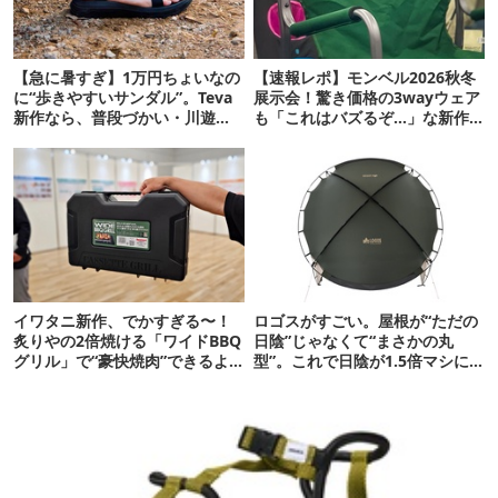
【急に暑すぎ】1万円ちょいなの
【速報レポ】モンベル2026秋冬
に“歩きやすいサンダル”。Teva
展示会！驚き価格の3wayウェア
新作なら、普段づかい・川遊
も「これはバズるぞ…」な新作
び・登山もOK！
10選
イワタニ新作、でかすぎる〜！
ロゴスがすごい。屋根が“ただの
炙りやの2倍焼ける「ワイドBBQ
日陰”じゃなくて“まさかの丸
グリル」で“豪快焼肉”できるよ
型”。これで日陰が1.5倍マシに
【再販開始】
なる新作タープです