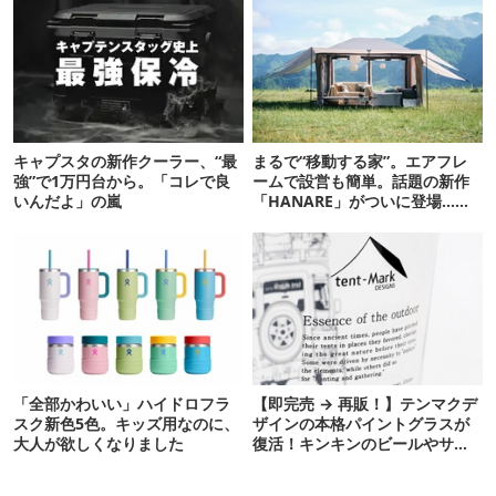
キャプスタの新作クーラー、“最
まるで“移動する家”。エアフレ
強”で1万円台から。「コレで良
ームで設営も簡単。話題の新作
いんだよ」の嵐
「HANARE」がついに登場…！
【07/24予約開始】
「全部かわいい」ハイドロフラ
【即完売 → 再販！】テンマクデ
スク新色5色。キッズ用なのに、
ザインの本格パイントグラスが
大人が欲しくなりました
復活！キンキンのビールやサワ
ーに最高