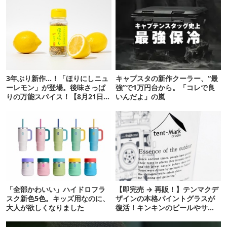
3年ぶり新作…！「ほりにしニュ
キャプスタの新作クーラー、“最
ーレモン」が登場。後味さっぱ
強”で1万円台から。「コレで良
りの万能スパイス！【8月21日発
いんだよ」の嵐
売】
「全部かわいい」ハイドロフラ
【即完売 → 再販！】テンマクデ
スク新色5色。キッズ用なのに、
ザインの本格パイントグラスが
大人が欲しくなりました
復活！キンキンのビールやサワ
ーに最高