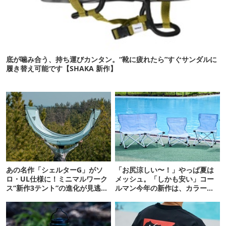
底が噛み合う、持ち運びカンタン。“靴に疲れたら”すぐサンダルに
履き替え可能です【SHAKA 新作】
あの名作「シェルターG」がソ
「お尻涼しい〜！」やっぱ夏は
ロ・UL仕様に！ミニマルワーク
メッシュ。「しかも安い」コー
ス“新作3テント”の進化が見逃せ
ルマン今年の新作は、カラーも
ない
さわやかです