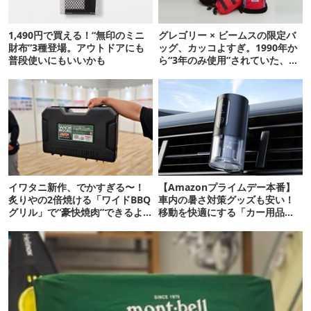
1,490円で買える！“無印のミニ
グレゴリー × ビームスの限定バ
財布”3種登場。アウトドアにも
ッグ、カッコよすぎ。1990年か
普段使いにもいいかも
ら“3年のみ使用”されていた、紫
タグが復活
イワタニ新作、でかすぎる〜！
【Amazonプライムデー本番】
炙りやの2倍焼ける「ワイドBBQ
車内の暑さ対策グッズも安い！
グリル」で“豪快焼肉”できるよ
移動を快適にする「カー用品」
【再販開始】
12選