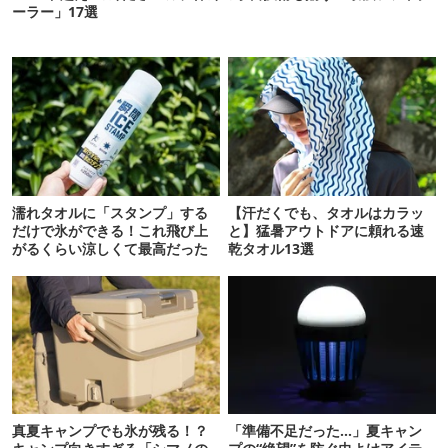
ーラー」17選
濡れタオルに「スタンプ」する
【汗だくでも、タオルはカラッ
だけで氷ができる！これ飛び上
と】猛暑アウトドアに頼れる速
がるくらい涼しくて最高だった
乾タオル13選
真夏キャンプでも氷が残る！？
「準備不足だった…」夏キャン