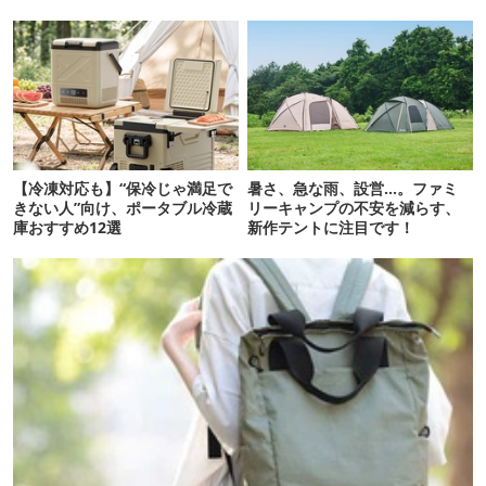
間に合います。
も使えるよ【防災も◎】
【冷凍対応も】“保冷じゃ満足で
暑さ、急な雨、設営…。ファミ
きない人”向け、ポータブル冷蔵
リーキャンプの不安を減らす、
庫おすすめ12選
新作テントに注目です！