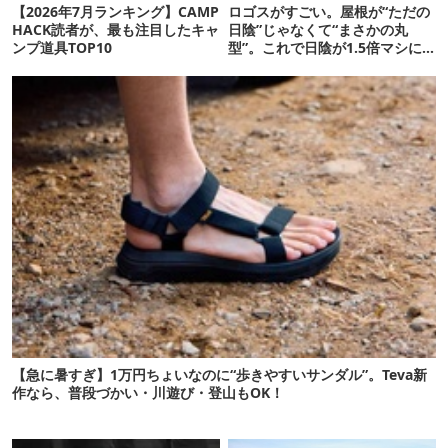
【2026年7月ランキング】CAMP
ロゴスがすごい。屋根が“ただの
HACK読者が、最も注目したキャ
日陰”じゃなくて“まさかの丸
ンプ道具TOP10
型”。これで日陰が1.5倍マシに
なる新作タープです
【急に暑すぎ】1万円ちょいなのに“歩きやすいサンダル”。Teva新
作なら、普段づかい・川遊び・登山もOK！