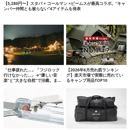
【5,280円〜】スタバ × コールマン ×ビームスが最高コラボ。“キャ
ンパー仲間とも被らない”4アイテムを発表
「仕事疲れた…」「フジロック
【2026年6月売れ筋ランキン
行けなかった…」→“優しい音
グ】楽天市場で実際に売れてい
楽”と“大きな自然”で治癒。まだ
るキャンプ用品TOP10
間に合います。