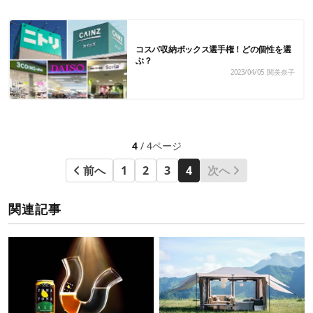
コスパ収納ボックス選手権！どの個性を選
ぶ？
2023/04/05
関美奈子
4
/ 4ページ
前へ
1
2
3
4
次へ
関連記事