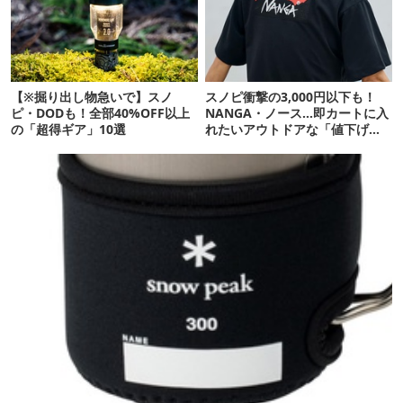
【※掘り出し物急いで】スノ
スノピ衝撃の3,000円以下も！
ピ・DODも！全部40%OFF以上
NANGA・ノース…即カートに入
の「超得ギア」10選
れたいアウトドアな「値下げ夏
服」12選