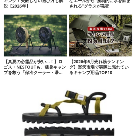
キング！失敗しない選び方も解
なエールから“強制的に水を飲ま
説【2026年】
される”グラスが発売
【真夏の必需品が安い…！】ロ
【2026年6月売れ筋ランキン
ゴス・NESTOUTも。猛暑キャン
グ】楽天市場で実際に売れてい
プを救う「保冷クーラー・暑さ
るキャンプ用品TOP10
対策ギア」12選