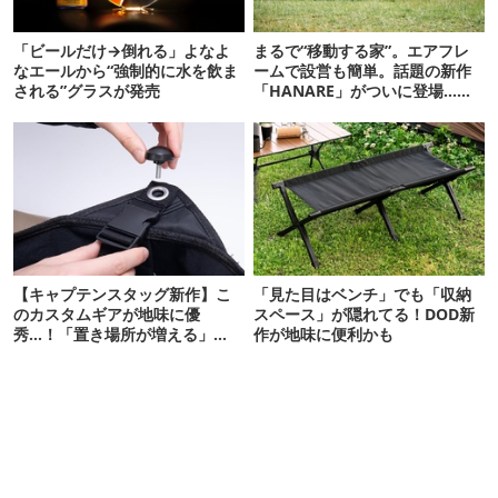
「ビールだけ→倒れる」よなよ
まるで“移動する家”。エアフレ
なエールから“強制的に水を飲ま
ームで設営も簡単。話題の新作
される”グラスが発売
「HANARE」がついに登場…！
【07/24予約開始】
【キャプテンスタッグ新作】こ
「見た目はベンチ」でも「収納
のカスタムギアが地味に優
スペース」が隠れてる！DOD新
秀…！「置き場所が増える」
作が地味に便利かも
「荷物が落ちない」