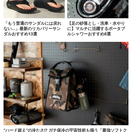
「もう普通のサンダルには戻れ
【足の砂落とし・洗車・水やり
ない…」最新のリカバリーサン
に】マルチに活躍するポータブ
ダルおすすめ13選
ルシャワーおすすめ8選
“ハード超え”の冷たさ!? ガチ保冷の宇宙技術も揃う「最強ソフトク