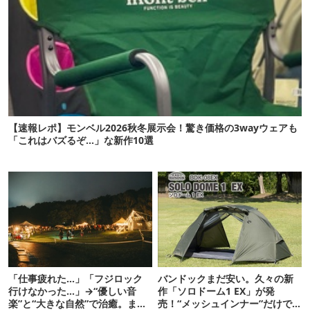
【速報レポ】モンベル2026秋冬展示会！驚き価格の3wayウェアも
「これはバズるぞ…」な新作10選
「仕事疲れた…」「フジロック
バンドックまだ安い。久々の新
行けなかった…」→“優しい音
作「ソロドーム1 EX」が発
楽”と“大きな自然”で治癒。まだ
売！“メッシュインナー”だけで